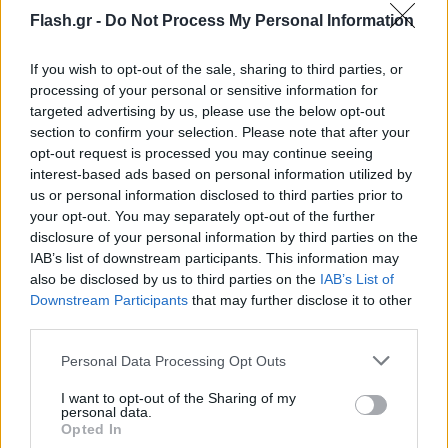
Flash.gr -
Do Not Process My Personal Information
If you wish to opt-out of the sale, sharing to third parties, or
processing of your personal or sensitive information for
targeted advertising by us, please use the below opt-out
section to confirm your selection. Please note that after your
opt-out request is processed you may continue seeing
interest-based ads based on personal information utilized by
us or personal information disclosed to third parties prior to
your opt-out. You may separately opt-out of the further
disclosure of your personal information by third parties on the
IAB’s list of downstream participants. This information may
also be disclosed by us to third parties on the
IAB’s List of
Downstream Participants
that may further disclose it to other
third parties.
Please note that this website/app uses one or more Google
Personal Data Processing Opt Outs
services and may gather and store information including but
not limited to your visit or usage behaviour. You may click to
I want to opt-out of the Sharing of my
personal data.
grant or deny consent to Google and its third-party tags to
Opted In
use your data for below specified purposes in below Google