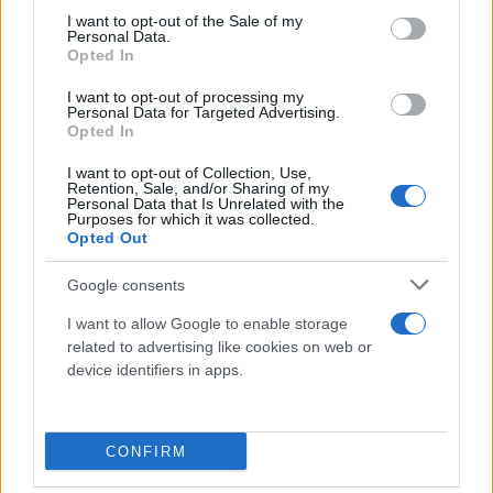
consent section.
I want to opt-out of the Sale of my
Personal Data.
Opted In
Ανακοίνωση Νάνσι Πελόζι:
I want to opt-out of processing my
Personal Data for Targeted Advertising.
Opted In
«Δυστυχώς, η Ταϊβάν εμποδίστηκε να συμμετάσχει
I want to opt-out of Collection, Use,
σε παγκόσμιες συνόδους, με πιο πρόσφατη εκείνη
Retention, Sale, and/or Sharing of my
Personal Data that Is Unrelated with the
του Παγκοσμίου Οργανισμού Υγείας, εξαιτίας των
Purposes for which it was collected.
αντιρρήσεων του Κινεζικού Κομμουνιστικού
Opted Out
Κόμματος»
, ανέφερε
η Νάνσι Πελόζι
Google consents
I want to allow Google to enable storage
και
related to advertising like cookies on web or
device identifiers in apps.
συμπλήρωσε:
«Παρότι μπορούν να εμποδίσουν την
Ταϊβάν να στείλει τους ηγέτες της σε παγκόσμια
CONFIRM
φόρουμ, δεν μπορούν να εμποδίσουν τους ξένους
ηγέτες - ή οποιονδήποτε άλλον θέλει - να