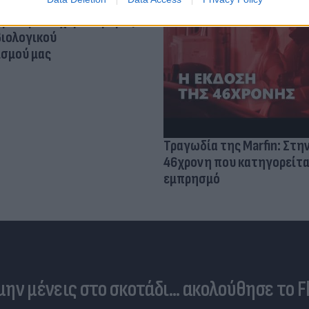
ίρνουμε το χαμένο βάρος;
βιολογικού
σμού μας
Τραγωδία της Marfin: Στη
46χρονη που κατηγορείτα
εμπρησμό
 μην μένεις στο σκοτάδι... ακολούθησε το F