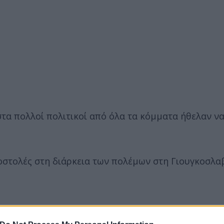
στα πολλοί πολιτικοί από όλα τα κόμματα ήθελαν ν
οστολές στη διάρκεια των πολέμων στη Γιουγκοσλαβ