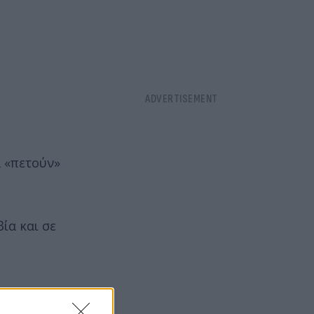
α «πετούν»
ία και σε