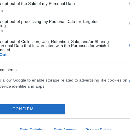
o opt-out of the Sale of my Personal Data.
In
to opt-out of processing my Personal Data for Targeted
ing.
In
Skin dysmorphia: Όταν η ε
o opt-out of Collection, Use, Retention, Sale, and/or Sharing
«τέλειο» δέρμα αποτελεί
ός στην παρουσίαση του
ersonal Data that Is Unrelated with the Purposes for which it
lected.
ψυχικής υγείας
άδες κόσμου στο γήπεδο
Out
σπόρ (video)
consents
o allow Google to enable storage related to advertising like cookies on
evice identifiers in apps.
CONFIRM
Data Deletion
Data Access
Privacy Policy