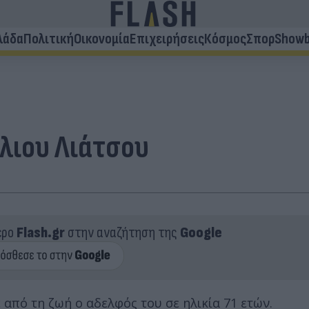
λάδα
Πολιτική
Οικονομία
Επιχειρήσεις
Κόσμος
Σπορ
Showb
ίλιου Λιάτσου
ερο
Flash.gr
στην αναζήτηση της
Google
 από τη ζωή ο αδελφός του σε ηλικία 71 ετών.