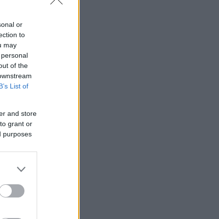
sonal or
ection to
ou may
 personal
out of the
 downstream
B’s List of
er and store
to grant or
ed purposes