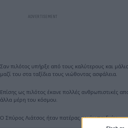
Σαν πιλότος υπήρξε από τους καλύτερους και μάλι
μαζί του στα ταξίδια τους νιώθοντας ασφάλεια.
Επίσης ως πιλότος έκανε πολλές ανθρωπιστικές απ
άλλα μέρη του κόσμου.
O Σπύρος Λιάτσος ήταν πατέρας τριών παιδιών.