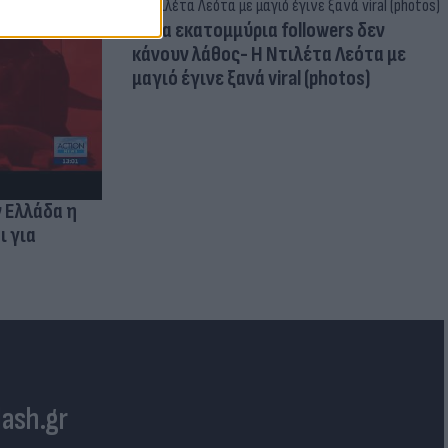
Δέκα εκατομμύρια followers δεν
κάνουν λάθος- Η Ντιλέτα Λεότα με
μαγιό έγινε ξανά viral (photos)
ν Ελλάδα η
ι για
lash.gr