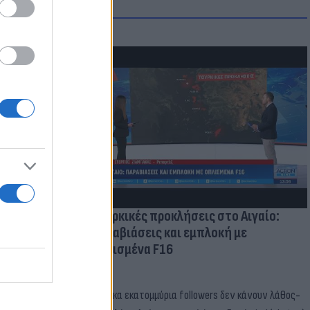
μμονή με το
 πρόβλημα
Τουρκικές προκλήσεις στο Αιγαίο:
Παραβιάσεις και εμπλοκή με
οπλισμένα F16