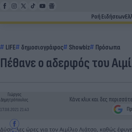
Ροή Ειδήσεων
Ελ
LIFE
δημοσιογράφος
Showbiz
Πρόσωπα
Πέθανε ο αδερφός του Αιμ
Γιώργος
Κάνε κλικ και δες περισσότ
Δημητρόπουλος
17.08.2021 21:43
Δύσκολες ώρες για τον Αιμίλιο Λιάτσο, καθώς έφυγε