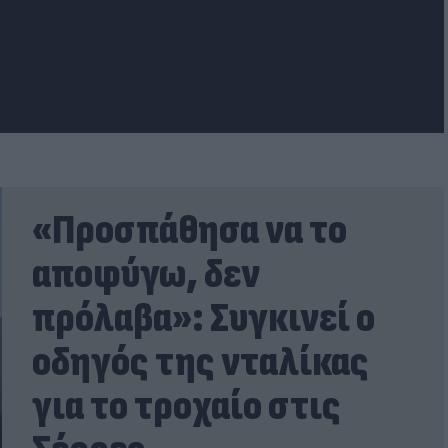
«Προσπάθησα να το
αποφύγω, δεν
πρόλαβα»: Συγκινεί ο
οδηγός της νταλίκας
για το τροχαίο στις