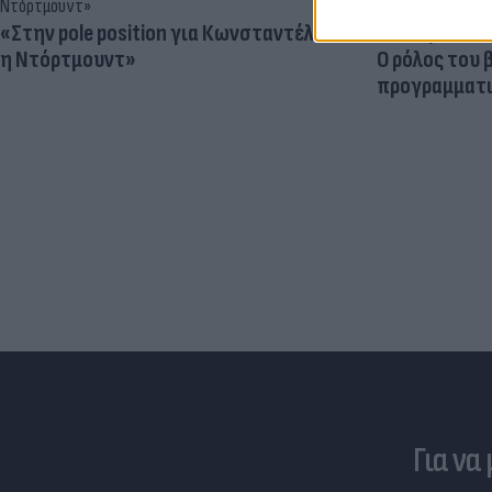
«Στην pole position για Κωνσταντέλια
Γιατί ξαναπα
η Ντόρτμουντ»
Ο ρόλος του 
προγραμματι
Για να