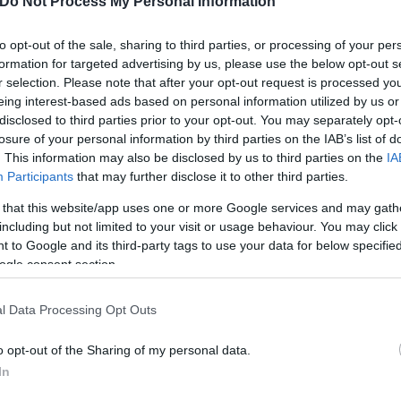
Do Not Process My Personal Information
ερο
Flash.gr
στην αναζήτηση της
Google
to opt-out of the sale, sharing to third parties, or processing of your per
formation for targeted advertising by us, please use the below opt-out s
r selection. Please note that after your opt-out request is processed y
eing interest-based ads based on personal information utilized by us or
disclosed to third parties prior to your opt-out. You may separately opt-
losure of your personal information by third parties on the IAB’s list of
. This information may also be disclosed by us to third parties on the
IA
Participants
that may further disclose it to other third parties.
 that this website/app uses one or more Google services and may gath
including but not limited to your visit or usage behaviour. You may click 
 to Google and its third-party tags to use your data for below specifi
ogle consent section.
z
Πρόσωπα
l Data Processing Opt Outs
o opt-out of the Sharing of my personal data.
In