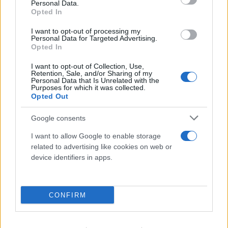
Personal Data.
Opted In
«Η Άγκυρα είναι πιθανόν τώρα να υιοθετήσει μια
I want to opt-out of processing my
πολύ πιο σκληρή αντιϊσραηλινή στάση, ιδιαίτερα
Personal Data for Targeted Advertising.
Opted In
καθώς η επιδρομή των Ισραηλινών Δυνάμεων
Άμυνας στη Γάζα αναμένεται να ενταθεί τις
I want to opt-out of Collection, Use,
Retention, Sale, and/or Sharing of my
επόμενες ημέρες, με αναπόφευκτο ανθρωπιστικό
Personal Data that Is Unrelated with the
Purposes for which it was collected.
κόστος», δήλωσε ο Βολφάνγκο Πίκολι από την
Opted Out
Teneo.
Google consents
«Ο Ερντογάν μπορεί ακόμα και να αποφασίσει να
I want to allow Google to enable storage
related to advertising like cookies on web or
εγκαταλείψει την προσέγγιση με το Ισραήλ, που
device identifiers in apps.
ξεκίνησε το 2022 ύστερα από πάνω από 10 χρόνια
με τεταμένες σχέσεις μεταξύ των δύο χωρών…Μια
επιδείνωση των σχέσεων μεταξύ της Τουρκίας και
CONFIRM
του Ισραήλ πιθανόν επίσης να επηρεάσει τις
σχέσεις Τουρκίας-ΗΠΑ, προκαλώντας επιπλέον