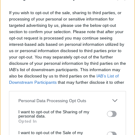
Κωνσταντινούπολη. Πέντε άνθρωποι τέθηκαν υπό
If you wish to opt-out of the sale, sharing to third parties, or
κράτηση, όπως ανακοίνωσε το γραφείο του
processing of your personal or sensitive information for
κυβερνήτη της Κωνσταντινούπολης.
targeted advertising by us, please use the below opt-out
section to confirm your selection. Please note that after your
opt-out request is processed you may continue seeing
Σήμερα, γύρω από το προξενείο υπήρχε έντονη
interest-based ads based on personal information utilized by
παρουσία των δυνάμεων ασφαλείας, με
us or personal information disclosed to third parties prior to
εκατοντάδες αστυνομικούς και περίπου 10
your opt-out. You may separately opt-out of the further
disclosure of your personal information by third parties on the
οχήματα με εκτοξευτήρες νερού να έχουν
IAB’s list of downstream participants. This information may
αναπτυχθεί πίσω από μεταλλικές μπαριέρες. Η
also be disclosed by us to third parties on the
IAB’s List of
αστυνομία ήλεγχε τα στοιχεία όσων ήθελαν να
Downstream Participants
that may further disclose it to other
περάσουν από το σημείο εκείνο.
third parties.
Please note that this website/app uses one or more Google
Personal Data Processing Opt Outs
services and may gather and store information including but
Σύμφωνα με πολιτικούς αναλυτές, η έκρηξη στο
not limited to your visit or usage behaviour. You may click to
I want to opt-out of the Sharing of my
νοσοκομείο της Γάζας θα μπορούσε να έχει
personal data.
grant or deny consent to Google and its third-party tags to
Opted In
δυσμενείς συνέπειες στις σχέσεις μεταξύ του
use your data for below specified purposes in below Google
Ισραήλ και της Τουρκίας.
consent section.
I want to opt-out of the Sale of my