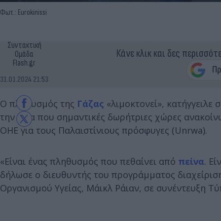
Φωτ.: Eurokinissi
Συντακτική
Κάνε κλικ και δες περισσότ
Ομάδα
Flash.gr
31.01.2024 21:53
Ο πληθυσμός της
Γάζας
«λιμοκτονεί», κατήγγειλε
την ώρα που σημαντικές δωρήτριες χώρες ανακοίν
ΟΗΕ για τους Παλαιστίνιους πρόσφυγες (Unrwa).
«Είναι ένας πληθυσμός που πεθαίνει από
πείνα
. Ε
δήλωσε ο διευθυντής του προγράμματος διαχείρισ
Οργανισμού Υγείας, Μάικλ Ράιαν, σε συνέντευξη Τύ