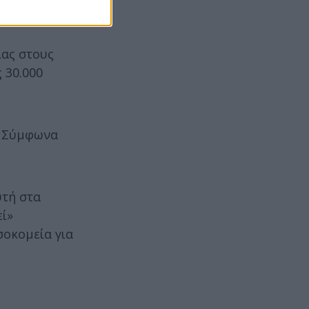
ιας στους
 30.000
. Σύμφωνα
υτή στα
εί»
σοκομεία για