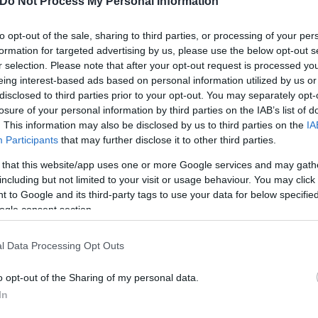
Do Not Process My Personal Information
to opt-out of the sale, sharing to third parties, or processing of your per
formation for targeted advertising by us, please use the below opt-out s
r selection. Please note that after your opt-out request is processed y
eing interest-based ads based on personal information utilized by us or
disclosed to third parties prior to your opt-out. You may separately opt-
losure of your personal information by third parties on the IAB’s list of
. This information may also be disclosed by us to third parties on the
IA
Participants
that may further disclose it to other third parties.
 that this website/app uses one or more Google services and may gath
including but not limited to your visit or usage behaviour. You may click 
 to Google and its third-party tags to use your data for below specifi
ogle consent section.
οικοι της Γάζας λιγόστεψε συστηματικά και η ποιό
α επιβιώσουν με επισιτιστική βοήθεια για μήνες κα
l Data Processing Opt Outs
o opt-out of the Sharing of my personal data.
ρπληθυσμό όπως και με το κρύο και την έλλειψη στέ
In
α στα παιδιά», δήλωσε.