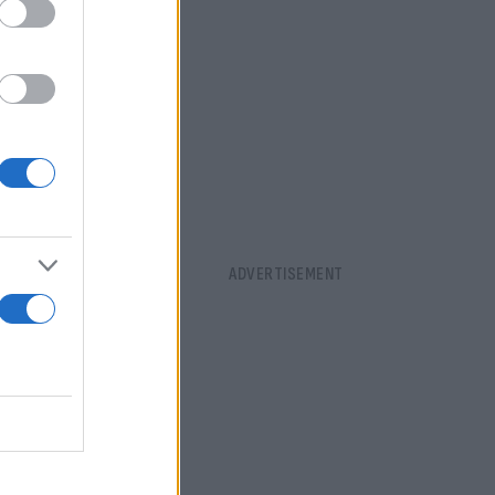
ως
ανόμ