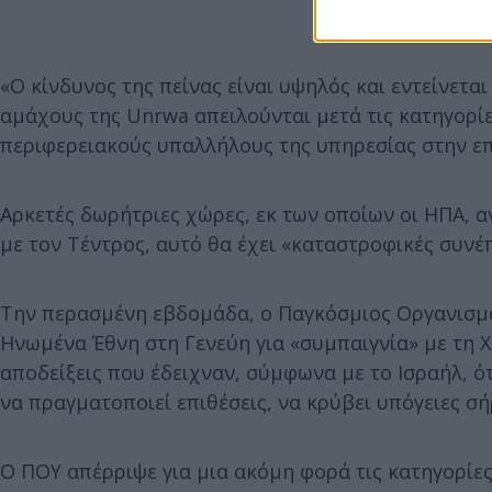
«Ο κίνδυνος της πείνας είναι υψηλός και εντείνετα
αμάχους της Unrwa απειλούνται μετά τις κατηγορίε
περιφερειακούς υπαλλήλους της υπηρεσίας στην επ
Αρκετές δωρήτριες χώρες, εκ των οποίων οι ΗΠΑ, 
με τον Τέντρος, αυτό θα έχει «καταστροφικές συνέ
Την περασμένη εβδομάδα, ο Παγκόσμιος Οργανισμό
Ηνωμένα Έθνη στη Γενεύη για «συμπαιγνία» με τη Χ
αποδείξεις που έδειχναν, σύμφωνα με το Ισραήλ, ότ
να πραγματοποιεί επιθέσεις, να κρύβει υπόγειες σή
Ο ΠΟΥ απέρριψε για μια ακόμη φορά τις κατηγορίες