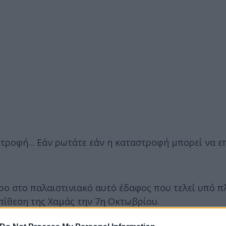
στροφή... Εάν ρωτάτε εάν η καταστροφή μπορεί να ε
ρο στο παλαιστινιακό αυτό έδαφος που τελεί υπό 
πίθεση της Χαμάς την 7η Οκτωβρίου.