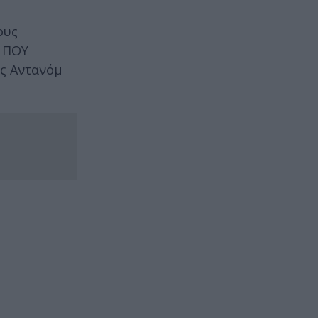
ους
ο ΠΟΥ
ος Αντανόμ