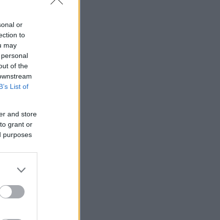
sonal or
ection to
ou may
 personal
out of the
 downstream
B’s List of
er and store
to grant or
ed purposes
τητα της
ι μήνες ή
γης, έχετε