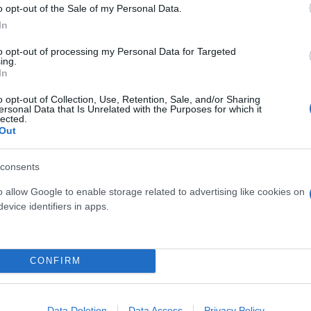
o opt-out of the Sale of my Personal Data.
In
ουμε τη δουλειά μας»
to opt-out of processing my Personal Data for Targeted
ing.
In
της Γάζας είναι ή νεκροί ή τραυματίες ή φέρονται 
o opt-out of Collection, Use, Retention, Sale, and/or Sharing
την πλευρά του, ο επικεφαλής του ΠΟΥ Τέντρος Αντ
ersonal Data that Is Unrelated with the Purposes for which it
lected.
υ.
Out
consents
o allow Google to enable storage related to advertising like cookies on
evice identifiers in apps.
CONFIRM
Data Deletion
Data Access
Privacy Policy