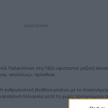
«Οι Παλαιστίνιοι στη Γάζα υφίστανται μαζική κατα
ναι, απολύτως», πρόσθεσε.
Η ανθρωπιστική βοήθεια μπαίνει με το σταγονόμετ
ισραηλινή πολιορκία μετά τη χωρίς προηγούμενο ε