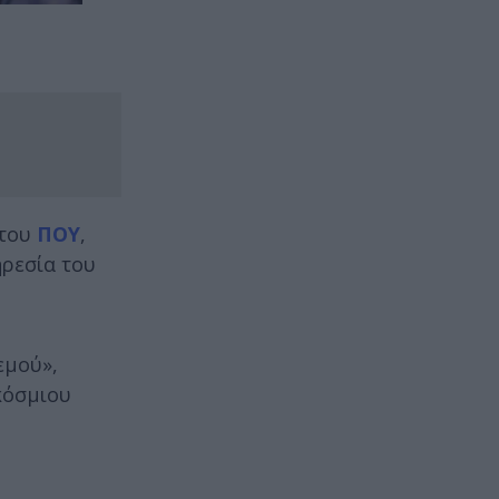
 του
ΠΟΥ
,
ηρεσία του
εμού»,
κόσμιου