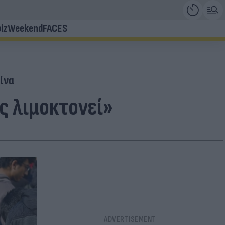
iz
Weekend
FACES
ίνα
ς λιμοκτονεί»