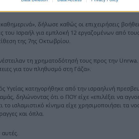
ι καθημερινά», δήλωσε καθώς οι επιχειρήσεις βοήθε
ς του Ισραήλ για εμπλοκή 12 εργαζομένων από τους
ίθεση της 7ης Οκτωβρίου.
ανέστειλαν τη χρηματοδότησή τους προς την Unrwa
πειες για τον πληθυσμό στη Γάζα».
ς Υγείας κατηγορήθηκε από την ισραηλινή πρεσβε
αμάς, δηλώνοντας ότι ο ΠΟΥ είχε «επιλέξει να αγνο
ι το ισλαμιστικό κίνημα είχε χρησιμοποιήσει τα νο
ραγγες και όπλα.
 αυτές.