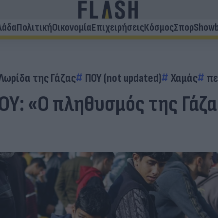
λάδα
Πολιτική
Οικονομία
Επιχειρήσεις
Κόσμος
Σπορ
Showb
Λωρίδα της Γάζας
ΠΟΥ (not updated)
Χαμάς
πε
ΟΥ: «Ο πληθυσμός της Γάζα