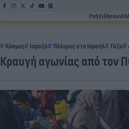
Ροή Ειδήσεων
Ελ
Κόσμος
Ισραήλ
Πόλεμος στο Ισραήλ
Γάζα
Κραυγή αγωνίας από τον Π