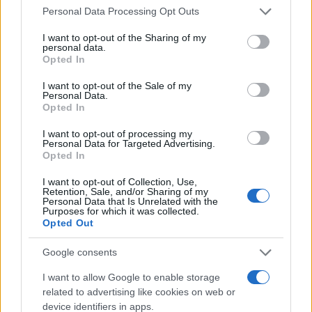
Please note that this website/app uses one or more Google
Personal Data Processing Opt Outs
services and may gather and store information including but
not limited to your visit or usage behaviour. You may click to
I want to opt-out of the Sharing of my
personal data.
grant or deny consent to Google and its third-party tags to
Opted In
use your data for below specified purposes in below Google
consent section.
I want to opt-out of the Sale of my
Personal Data.
Opted In
I want to opt-out of processing my
Personal Data for Targeted Advertising.
Opted In
I want to opt-out of Collection, Use,
Πολλοί εκ των ιατροδικαστών είναι με πρησμένα
Retention, Sale, and/or Sharing of my
Personal Data that Is Unrelated with the
μάτια από το κλάμα.
Purposes for which it was collected.
Opted Out
Από τα 959 πτώματα που έχουν μεταφερθεί μέχρι
Google consents
στιγμής στη στρατιωτική βάση της Σούρα, αυτά
I want to allow Google to enable storage
που είναι πιο δύσκολο να αναγνωριστούν
related to advertising like cookies on web or
μεταφέρονται στο εγκληματολογικό κέντρο στο Τελ
device identifiers in apps.