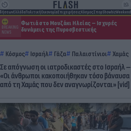
ιδήσεων
Ελλάδα
Πολιτική
Οικονομία
Επιχειρήσεις
Κόσμος
Σπορ
Showbiz
Weekend
Φωτιά στο Μουζάκι Ηλείας – Ισχυρές
BREAKING
δυνάμεις της Πυροσβεστικής
NEWS
Κόσμος
Ισραήλ
Γάζα
Παλαιστίνιοι
Χαμάς
Σε απόγνωση οι ιατροδικαστές στο Ισραήλ –
«Οι άνθρωποι κακοποιήθηκαν τόσο βάναυσα
από τη Χαμάς που δεν αναγνωρίζονται» [vid]