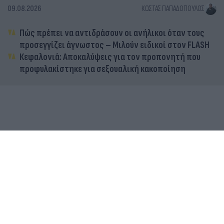
09.08.2026
ΚΏΣΤΑΣ ΠΑΠΑΔΌΠΟΥΛΟΣ
Πώς πρέπει να αντιδράσουν οι ανήλικοι όταν τους
προσεγγίζει άγνωστος – Μιλούν ειδικοί στον FLASH
Κεφαλονιά: Αποκαλύψεις για τον προπονητή που
προφυλακίστηκε για σεξουαλική κακοποίηση