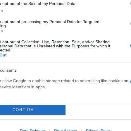
o opt-out of the Sale of my Personal Data.
In
to opt-out of processing my Personal Data for Targeted
ing.
In
o opt-out of Collection, Use, Retention, Sale, and/or Sharing
ersonal Data that Is Unrelated with the Purposes for which it
lected.
Out
consents
o allow Google to enable storage related to advertising like cookies on
evice identifiers in apps.
CONFIRM
Data Deletion
Data Access
Privacy Policy