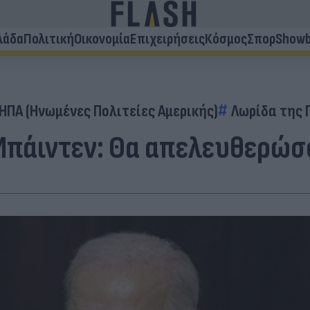
λάδα
Πολιτική
Οικονομία
Επιχειρήσεις
Κόσμος
Σπορ
Showb
ΗΠΑ (Ηνωμένες Πολιτείες Αμερικής)
Λωρίδα της 
 Μπάιντεν: Θα απελευθερώσ