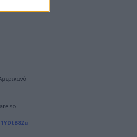
 Αμερικανό
are so
rp1YDtB8Zu