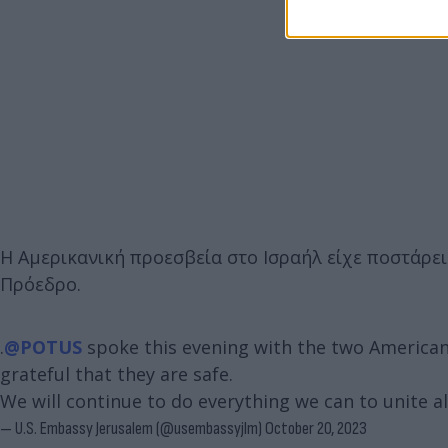
Η Αμερικανική προεσβεία στο Ισραήλ είχε ποστάρε
Πρόεδρο.
.
@POTUS
spoke this evening with the two American
grateful that they are safe.
We will continue to do everything we can to unite a
— U.S. Embassy Jerusalem (@usembassyjlm)
October 20, 2023