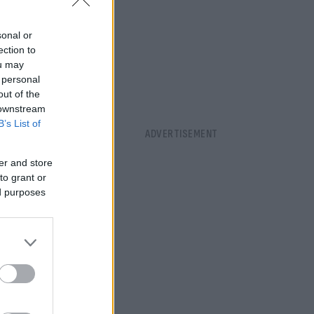
και να
και είπε ότι
sonal or
ection to
ou may
 personal
out of the
 downstream
B’s List of
er and store
to grant or
ed purposes