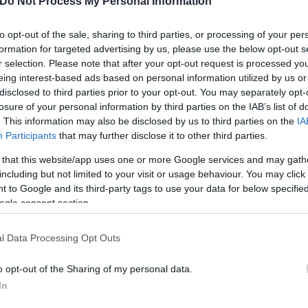
Do Not Process My Personal Information
 πόσο καλά νιώθει που επιτέλους απελευθέρωθηκαν 
νο το σημείο μια από τις δυο γυναίκες παρενεβησαν 
to opt-out of the sale, sharing to third parties, or processing of your per
 ήταν το μήνυμα του Αμερικανού Πρόεδρου.
formation for targeted advertising by us, please use the below opt-out s
r selection. Please note that after your opt-out request is processed y
eing interest-based ads based on personal information utilized by us or
disclosed to third parties prior to your opt-out. You may separately opt-
losure of your personal information by third parties on the IAB’s list of
. This information may also be disclosed by us to third parties on the
IA
Participants
that may further disclose it to other third parties.
 that this website/app uses one or more Google services and may gath
including but not limited to your visit or usage behaviour. You may click 
 to Google and its third-party tags to use your data for below specifi
ogle consent section.
l Data Processing Opt Outs
o opt-out of the Sharing of my personal data.
In