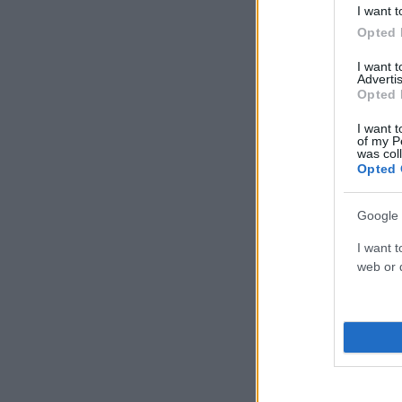
I want t
Opted 
I want 
Advertis
Opted 
I want t
of my P
was col
Opted 
Google 
I want t
web or d