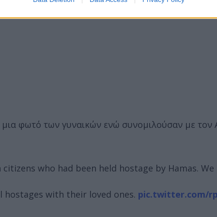
ι μια φωτό των γυναικών ενώ συνομιλούσαν με τον
 citizens who had been held hostage by Hamas. We 
ll hostages with their loved ones.
pic.twitter.com/