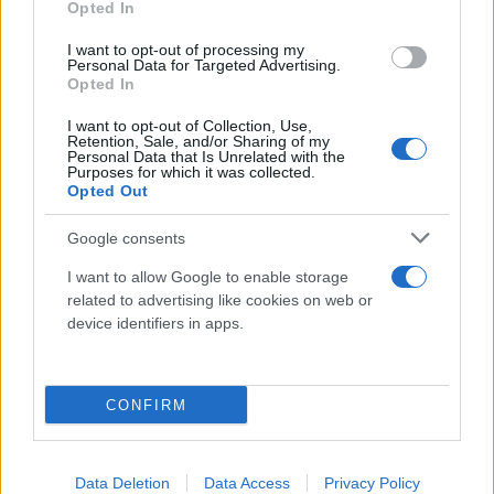
Opted In
υπεύθυνος για τις ενέργειες της υπηρεσίας, η οποία
I want to opt-out of processing my
βρίσκεται υπό τον άμεσο έλεγχο του Έλληνα
Personal Data for Targeted Advertising.
πρωθυπουργού, παραθέτοντας το χρονοδιάγραμμα
Opted In
σχετικά με την υπαγωγή της ΕΥΠ υπό τον έλεγχο
I want to opt-out of Collection, Use,
της κυβέρνησης.
Retention, Sale, and/or Sharing of my
Personal Data that Is Unrelated with the
Purposes for which it was collected.
Opted Out
«Η υπαγωγή της ΕΥΠ υπό τον άμεσο έλεγχο του
πρωθυπουργού ήταν μια από τις πρώτες ενέργειες
Google consents
που έκανε η κυβέρνηση Μητσοτάκη όταν ανέβηκε
I want to allow Google to enable storage
στην εξουσία το 2019. Η ομιλία της Δευτέρας ήταν
related to advertising like cookies on web or
device identifiers in apps.
η προσπάθεια του πρωθυπουργού να
αποστασιοποιηθεί από το σκάνδαλο, αφού απέλυσε
τον αρχηγό του του επιτελείου και του αρχηγού
CONFIRM
πληροφοριών την περασμένη εβδομάδα», γράφει.
Επιπλέον παραθέτει τρία κρίσιμα ερωτήματα, για
Data Deletion
Data Access
Privacy Policy