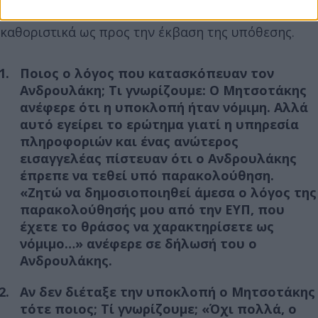
τα οποία δόθηκαν απαντήσεις παρότι είναι
καθοριστικά ως προς την έκβαση της υπόθεσης.
Ποιος ο λόγος που κατασκόπευαν τον
Ανδρουλάκη; Τι γνωρίζουμε: O Μητσοτάκης
ανέφερε ότι η υποκλοπή ήταν νόμιμη. Αλλά
αυτό εγείρει το ερώτημα γιατί η υπηρεσία
πληροφοριών και ένας ανώτερος
εισαγγελέας πίστευαν ότι ο Ανδρουλάκης
έπρεπε να τεθεί υπό παρακολούθηση.
«Ζητώ να δημοσιοποιηθεί άμεσα ο λόγος της
παρακολούθησής μου από την ΕΥΠ, που
έχετε το θράσος να χαρακτηρίσετε ως
νόμιμο…» ανέφερε σε δήλωσή του ο
Ανδρουλάκης.
Αν δεν διέταξε την υποκλοπή ο Μητσοτάκης
τότε ποιος; Τί γνωρίζουμε; «Όχι πολλά, ο