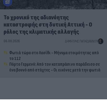
Το χρονικό της αδιανόητης
καταστροφής στη δυτική Αττική - Ο
ρόλος της κλιματικής αλλαγής
06.08.2026
ΔΗΜΉΤΡΗΣ ΠΑΠΑΪΩΆΝΝΟΥ
Φωτιά τώρα στο Λασίθι - Μήνυμα ετοιμότητας από
το 112
Πόρτο Γερμενό: Από τον καταπράσινο παράδεισο σε
ένα βουνό από στάχτες - Οι εικόνες μετά την φωτιά