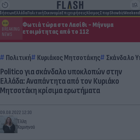
ιδήσεων
Ελλάδα
Πολιτική
Οικονομία
Επιχειρήσεις
Κόσμος
Σπορ
Showbiz
Weekend
Φωτιά τώρα στο Λασίθι - Μήνυμα
BREAKING
ετοιμότητας από το 112
NEWS
Πολιτική
Κυριάκος Μητσοτάκης
Σκάνδαλο 
Politico για σκάνδαλο υποκλοπών στην
Ελλάδα: Αναπάντητα από τον Κυριάκο
Μητσοτάκη κρίσιμα ερωτήματα
09.08.2022 12:30
Έλλη
Κομνηνού