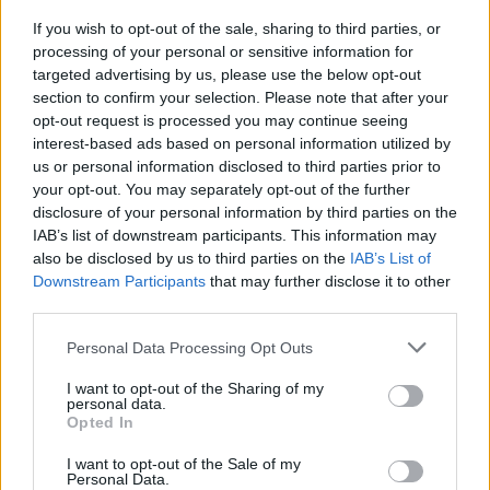
If you wish to opt-out of the sale, sharing to third parties, or
processing of your personal or sensitive information for
targeted advertising by us, please use the below opt-out
section to confirm your selection. Please note that after your
opt-out request is processed you may continue seeing
interest-based ads based on personal information utilized by
us or personal information disclosed to third parties prior to
your opt-out. You may separately opt-out of the further
disclosure of your personal information by third parties on the
IAB’s list of downstream participants. This information may
also be disclosed by us to third parties on the
IAB’s List of
Στη συνέχεια το Politico σχολιάζει αρνητικά την
Downstream Participants
that may further disclose it to other
έκκληση που απηύθυνε ο κ. Μητσοτάκης προς τους
third parties.
Έλληνες να μην απαξιώσουν την ΕΥΠ, με μια
Please note that this website/app uses one or more Google
Personal Data Processing Opt Outs
ρητοική ερώτηση: «Ποιος όμως έχει υπονομεύσει
services and may gather and store information including but
την εμπιστοσύνη στην υπηρεσία, αν όχι εκείνοι
not limited to your visit or usage behaviour. You may click to
I want to opt-out of the Sharing of my
personal data.
grant or deny consent to Google and its third-party tags to
που διέταξαν την υποκλοπή;».
Opted In
use your data for below specified purposes in below Google
consent section.
I want to opt-out of the Sale of my
Personal Data.
Εστιάζει δε στο ερώτημα ποιος είναι τελικά