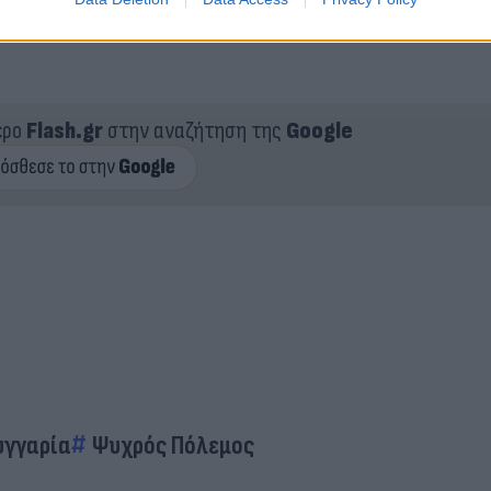
ερο
Flash.gr
στην αναζήτηση της
Google
υγγαρία
Ψυχρός Πόλεμος