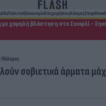
λάδα
Πολιτική
Οικονομία
Επιχειρήσεις
Κόσμος
Σπορ
Showb
ή με χαμηλή βλάστηση στο Σουφλί - Σηκ
 Πόλεμος
λούν σοβιετικά άρματα μάχ