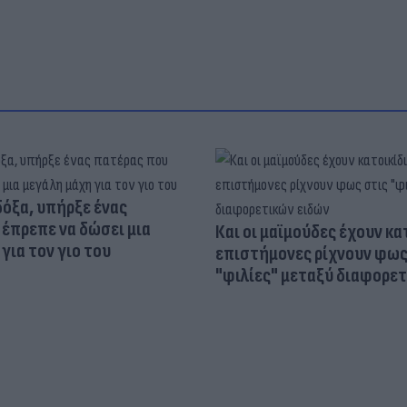
δόξα, υπήρξε ένας
έπρεπε να δώσει μια
Και οι μαϊμούδες έχουν κατ
για τον γιο του
επιστήμονες ρίχνουν φως
"φιλίες" μεταξύ διαφορε