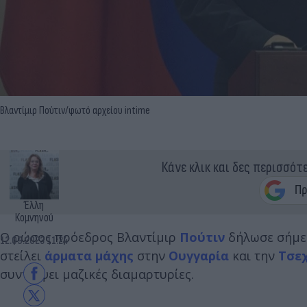
Βλαντίμιρ Πούτιν/φωτό αρχείου intime
Κάνε κλικ και δες περισσότ
Έλλη
Κομνηνού
Ο ρώσος πρόεδρος Βλαντίμιρ
Πούτιν
δήλωσε σήμερ
12.09.2023 11:24
στείλει
άρματα μάχης
στην
Ουγγαρία
και την
Τσε
συντρίψει μαζικές διαμαρτυρίες.