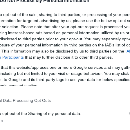
Do Not Process My Personal Information
Παγκόσμιο Πόλεμο.
to opt-out of the sale, sharing to third parties, or processing of your per
formation for targeted advertising by us, please use the below opt-out s
ε τη Σοβιετική Ένωση. Υποστήριξε πως η Ουάσινγκτ
r selection. Please note that after your opt-out request is processed y
eing interest-based ads based on personal information utilized by us or
disclosed to third parties prior to your opt-out. You may separately opt-
losure of your personal information by third parties on the IAB’s list of
. This information may also be disclosed by us to third parties on the
IA
Participants
that may further disclose it to other third parties.
 that this website/app uses one or more Google services and may gath
including but not limited to your visit or usage behaviour. You may click 
 to Google and its third-party tags to use your data for below specifi
ogle consent section.
l Data Processing Opt Outs
o opt-out of the Sharing of my personal data.
In