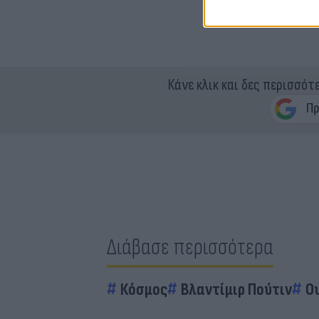
Κάνε κλικ και δες περισσότ
Διάβασε περισσότερα
Κόσμος
Βλαντίμιρ Πούτιν
Ο