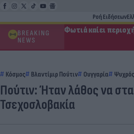
Ροή Ειδήσεων
Ελ
Φωτιά καίει περιοχ
BREAKING
NEWS
Κόσμος
Βλαντίμιρ Πούτιν
Ουγγαρία
Ψυχρός
Πούτιν: Ήταν λάθος να στα
Τσεχοσλοβακία