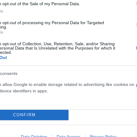
ετικά άρματα μάχης και στρατεύματα. Τουλάχιστον 
o opt-out of the Sale of my Personal Data.
In
 σε μάχες.
to opt-out of processing my Personal Data for Targeted
ing.
βιετικές δυνάμεις εισέβαλαν στη Λαϊκή Δημοκρατία 
In
άκοι έχασαν τη ζωή τους ως αποτέλεσμα της εισβολ
o opt-out of Collection, Use, Retention, Sale, and/or Sharing
ersonal Data that Is Unrelated with the Purposes for which it
lected.
Out
consents
o allow Google to enable storage related to advertising like cookies on
evice identifiers in apps.
CONFIRM
Data Deletion
Data Access
Privacy Policy