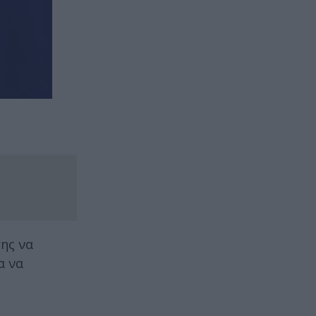
ης να
α να