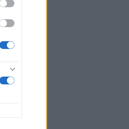
2.600
της
ής,