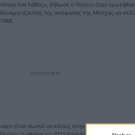
«Ήταν ένα λάθος», δήλωσε ο Πούτιν όταν ερωτήθηκε
δύναμη εξαιτίας της απόφασης της Μόσχας να στεί
1968.
«Δεν είναι σωστό να κάνεις στην εξωτερική πολιτι
Πούτιν, ο οποίος το 2022 έστειλε δεκάδες χιλιάδε