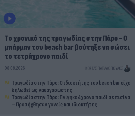
Tο χρονικό της τραγωδίας στην Πάρο - Ο
μπάρμαν του beach bar βούτηξε να σώσει
το τετράχρονο παιδί
08.08.2026
ΚΏΣΤΑΣ ΠΑΠΑΔΌΠΟΥΛΟΣ
Τραγωδία στην Πάρο: Ο ιδιοκτήτης του beach bar είχε
δηλωθεί ως ναυαγοσώστης
Τραγωδία στην Πάρο: Πνίγηκε 4χρονο παιδί σε πισίνα
– Προσήχθησαν γονείς και ιδιοκτήτης