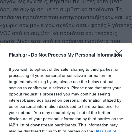
οργανικές ενώσεις, περίπου τις μισές κατά μέσο
όρο, σε σύγκριση με τα συμβατικά προϊόντα. Τα
πράσινα προϊόντα που κατηγοριοποιήθηκαν και ως
«χωρίς άρωμα» είχαν σχεδόν οκτώ φορές λιγότερες
VOC από τα συμβατικά προϊόντα και τέσσερις
φορές λιγότερες από τα πράσινα προϊόντα που
περιείχαν άρωμα στην ετικέτα τους.
Flash.gr -
Do Not Process My Personal Information
Το μοτίβο αυτό ίσχυε και για τον αριθμό των
If you wish to opt-out of the sale, sharing to third parties, or
επικίνδυνων VOC. Τα πράσινα προϊόντα εκλύουν
processing of your personal or sensitive information for
κατά μέσο όρο τέσσερις χημικές ουσίες που
targeted advertising by us, please use the below opt-out
section to confirm your selection. Please note that after your
ταξινομούνται ως επικίνδυνες, σε σύγκριση με
opt-out request is processed you may continue seeing
περίπου 15 στα πράσινα προϊόντα με άρωμα και 22
interest-based ads based on personal information utilized by
στα συμβατικά προϊόντα.
us or personal information disclosed to third parties prior to
your opt-out. You may separately opt-out of the further
disclosure of your personal information by third parties on the
IAB’s list of downstream participants. This information may
also be disclosed by us to third parties on the
IAB’s List of