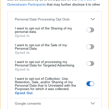
Downstream Participants
that may further disclose it to other
third parties.
Please note that this website/app uses one or more Google
Personal Data Processing Opt Outs
services and may gather and store information including but
not limited to your visit or usage behaviour. You may click to
I want to opt-out of the Sharing of my
personal data.
grant or deny consent to Google and its third-party tags to
Opted In
use your data for below specified purposes in below Google
consent section.
I want to opt-out of the Sale of my
Personal Data.
Opted In
I want to opt-out of processing my
Personal Data for Targeted Advertising.
Opted In
I want to opt-out of Collection, Use,
Retention, Sale, and/or Sharing of my
Personal Data that Is Unrelated with the
Purposes for which it was collected.
Opted Out
Google consents