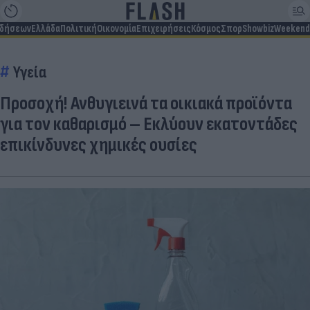
ιδήσεων
Ελλάδα
Πολιτική
Οικονομία
Επιχειρήσεις
Κόσμος
Σπορ
Showbiz
Weekend
Υγεία
Προσοχή! Ανθυγιεινά τα οικιακά προϊόντα
για τον καθαρισμό – Εκλύουν εκατοντάδες
επικίνδυνες χημικές ουσίες