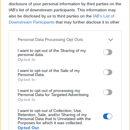
disclosure of your personal information by third parties on the
IAB’s list of downstream participants. This information may
also be disclosed by us to third parties on the
IAB’s List of
Downstream Participants
that may further disclose it to other
third parties.
Please note that this website/app uses one or more Google
Personal Data Processing Opt Outs
services and may gather and store information including but
not limited to your visit or usage behaviour. You may click to
I want to opt-out of the Sharing of my
personal data.
grant or deny consent to Google and its third-party tags to
Opted In
use your data for below specified purposes in below Google
consent section.
I want to opt-out of the Sale of my
Personal Data.
Opted In
I want to opt-out of processing my
Personal Data for Targeted Advertising.
Opted In
I want to opt-out of Collection, Use,
Retention, Sale, and/or Sharing of my
Personal Data that Is Unrelated with the
Purposes for which it was collected.
Opted Out