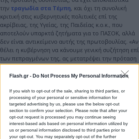
την
τραγωδία στα Τέμπη
, και όχι τη συνολική
κριτική στις κυβερνητικές πολιτικές επί της
ακρίβειας, της Υγείας, της Παιδείας κ.ο.κ., που
αποτελούν υπαρκτά ζητήματα για το ΠΑΣΟΚ, αλλά
δεν είναι αντικείμενο αυτής της πρωτοβουλίας. «Αν
θέλει η κυβέρνηση να κάνουμε γενική συζήτηση επί
των πεπραγμένων της, ας μετατρέψει την πρόταση
δυσπιστίας σε διαδικασία ψήφου εμπιστοσύνης.
Μπορεί. Εμείς, θέλουμε να πέσει φως στο έγκλημα
Flash.gr -
Do Not Process My Personal Information
των Τεμπών», λέει βουλευτής του
ΠΑΣΟΚ
στον
Flash.gr
.
If you wish to opt-out of the sale, sharing to third parties, or
processing of your personal or sensitive information for
targeted advertising by us, please use the below opt-out
section to confirm your selection. Please note that after your
opt-out request is processed you may continue seeing
interest-based ads based on personal information utilized by
us or personal information disclosed to third parties prior to
your opt-out. You may separately opt-out of the further