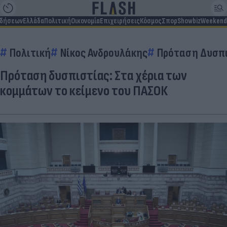
ιδήσεων
Ελλάδα
Πολιτική
Οικονομία
Επιχειρήσεις
Κόσμος
Σπορ
Showbiz
Weekend
Πολιτική
Νίκος Ανδρουλάκης
Πρόταση Δυσπ
Πρόταση δυσπιστίας: Στα χέρια των
κομμάτων το κείμενο του ΠΑΣΟΚ