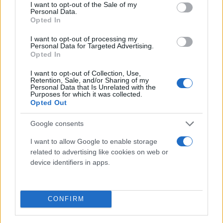
να ανοίξει η συζήτηση για παροχές. Σύμφωνα με
consent section.
I want to opt-out of the Sale of my
Personal Data.
την έκθεση της Κομισιόν το πρωτογενές έλλειμμα
Opted In
το 2021 θα είναι ελαφρά υψηλότερο των αρχικών
I want to opt-out of processing my
εκτιμήσεων και θα ανέλθει στο 7,2%.
Personal Data for Targeted Advertising.
Opted In
Αυτό έχει συμβεί βέβαια διότι εκταμιεύθηκαν ή θα
I want to opt-out of Collection, Use,
Retention, Sale, and/or Sharing of my
εκταμιευθούν μέχρι το τέλος του έτους σημαντικά
Personal Data that Is Unrelated with the
Purposes for which it was collected.
ποσά για την στήριξη των νοικοκυριών, λόγω του
Opted Out
αυξημένου κόστους της ενέργειας, αλλά και την
στήριξη όλων εκείνων που επλήγησαν από τις
Google consents
πυρκαγιές του καλοκαιριού.
I want to allow Google to enable storage
related to advertising like cookies on web or
device identifiers in apps.
Σύμφωνα με την Κομισιόν
το πρωτογενές
CONFIRM
έλλειμμα του 2022 θα προσγειωθεί στο 1,4%,