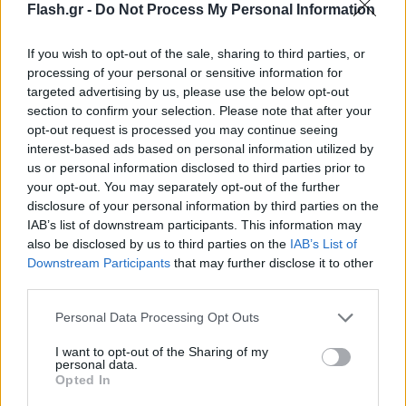
σχετικές πληροφορίες και τον Νοέμβριο. Στις
Flash.gr -
Do Not Process My Personal Information
πρώτες 11 ημέρες του μήνα, τα έσοδα υπερβαίνουν
If you wish to opt-out of the sale, sharing to third parties, or
τον στόχο κατά 58 εκατ. ευρώ.
processing of your personal or sensitive information for
targeted advertising by us, please use the below opt-out
Καταλυτικό ρόλο στην θετική πορεία των εσόδων
section to confirm your selection. Please note that after your
opt-out request is processed you may continue seeing
διαδραματίζει
η πέραν των προβλέψεων πορεία
interest-based ads based on personal information utilized by
των τουριστικών εσόδων, αλλά και η μεγάλη
us or personal information disclosed to third parties prior to
αύξηση της εσωτερικής κατανάλωσης.
Οι δύο
your opt-out. You may separately opt-out of the further
παραπάνω παράγοντες, δίνουν ένα ισχυρό σήμα
disclosure of your personal information by third parties on the
IAB’s list of downstream participants. This information may
για αύξηση του ΑΕΠ κατά πολύ πάνω από τον
also be disclosed by us to third parties on the
IAB’s List of
στόχο, όχι μόνο της κυβέρνησης, αλλά και των
Downstream Participants
that may further disclose it to other
περισσοτέρων διεθνών οίκων και αναλυτών.
third parties.
Please note that this website/app uses one or more Google
Personal Data Processing Opt Outs
Βέβαια όπως έχει τονίσει κατ' επανάληψη η
services and may gather and store information including but
not limited to your visit or usage behaviour. You may click to
I want to opt-out of the Sharing of my
πολιτική ηγεσία του υπουργείου Οικονομικών, όσο
personal data.
grant or deny consent to Google and its third-party tags to
Opted In
παράγονται ελλείμματα, είναι εξαιρετικά δύσκολο
use your data for below specified purposes in below Google