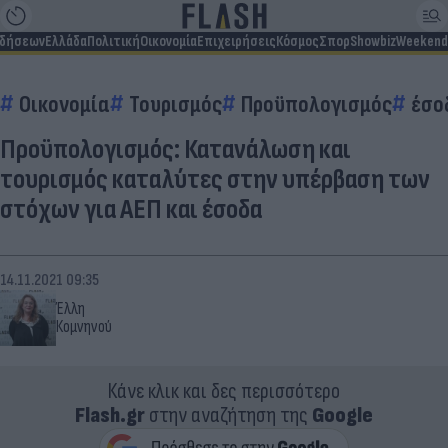
ιδήσεων
Ελλάδα
Πολιτική
Οικονομία
Επιχειρήσεις
Κόσμος
Σπορ
Showbiz
Weekend
Οικονομία
Τουρισμός
Προϋπολογισμός
έσο
Προϋπολογισμός: Κατανάλωση και
τουρισμός καταλύτες στην υπέρβαση των
στόχων για ΑΕΠ και έσοδα
14.11.2021 09:35
Έλλη
Κομνηνού
Κάνε κλικ και δες περισσότερο
Flash.gr
στην αναζήτηση της
Google