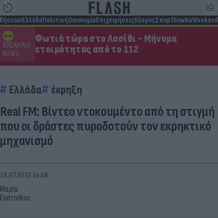
ιδήσεων
Ελλάδα
Πολιτική
Οικονομία
Επιχειρήσεις
Κόσμος
Σπορ
Showbiz
Weekend
Φωτιά τώρα στο Λασίθι - Μήνυμα
BREAKING
ετοιμότητας από το 112
NEWS
Ελλάδα
έκρηξη
Real FM: Βίντεο ντοκουμέντο από τη στιγμή
που οι δράστες πυροδοτούν τον εκρηκτικό
μηχανισμό
18.07.2022 14:48
Μαρία
Ευσταθίου