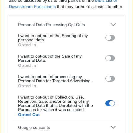
also be disclosed by us to third parties on the
IAB’s List of
Downstream Participants
that may further disclose it to other
third parties.
Please note that this website/app uses one or more Google
Personal Data Processing Opt Outs
services and may gather and store information including but
not limited to your visit or usage behaviour. You may click to
I want to opt-out of the Sharing of my
personal data.
grant or deny consent to Google and its third-party tags to
Opted In
use your data for below specified purposes in below Google
consent section.
I want to opt-out of the Sale of my
Personal Data.
Opted In
I want to opt-out of processing my
Personal Data for Targeted Advertising.
Opted In
I want to opt-out of Collection, Use,
Retention, Sale, and/or Sharing of my
Personal Data that Is Unrelated with the
Purposes for which it was collected.
Opted Out
Google consents