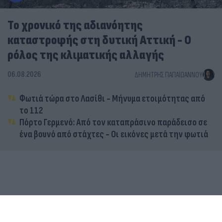
Το χρονικό της αδιανόητης
καταστροφής στη δυτική Αττική - Ο
ρόλος της κλιματικής αλλαγής
06.08.2026
ΔΗΜΉΤΡΗΣ ΠΑΠΑΪΩΆΝΝΟΥ
Φωτιά τώρα στο Λασίθι - Μήνυμα ετοιμότητας από
το 112
Πόρτο Γερμενό: Από τον καταπράσινο παράδεισο σε
ένα βουνό από στάχτες - Οι εικόνες μετά την φωτιά