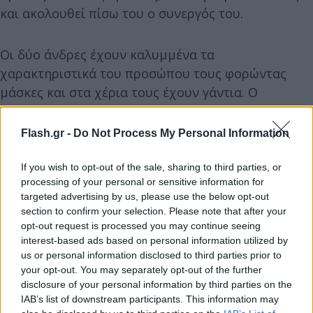
και ακολουθεί πίσω του ο συνεργός του.
Οι δύο άνδρες έχουν καλυμμένα τα
χαρακτηριστικά του προσώπου τους φορώντας
μάσκες και στα χέρια τους έχουν γάντια. Ο
δεύτερος άνδρας ο οποίος κρατάει την τσάντα με
τον εμπρηστικό μηχανισμό (τέσσερα γκαζάκια και
Flash.gr -
Do Not Process My Personal Information
μπουκάλι με εύφλεκτο υγρό), φαίνεται να σκύβει
και το κεφάλι του.
If you wish to opt-out of the sale, sharing to third parties, or
processing of your personal or sensitive information for
targeted advertising by us, please use the below opt-out
section to confirm your selection. Please note that after your
opt-out request is processed you may continue seeing
interest-based ads based on personal information utilized by
us or personal information disclosed to third parties prior to
your opt-out. You may separately opt-out of the further
disclosure of your personal information by third parties on the
IAB’s list of downstream participants. This information may