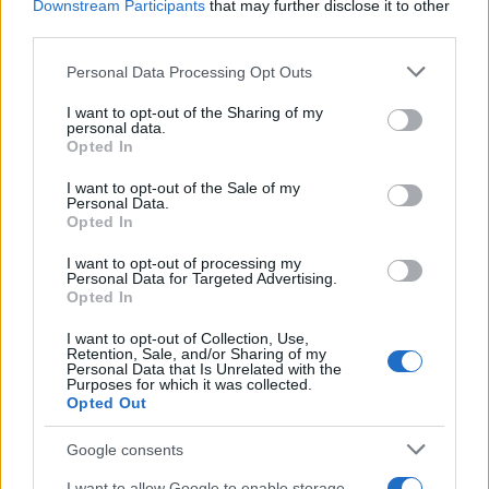
Downstream Participants
that may further disclose it to other
third parties.
Please note that this website/app uses one or more Google
Personal Data Processing Opt Outs
services and may gather and store information including but
not limited to your visit or usage behaviour. You may click to
I want to opt-out of the Sharing of my
personal data.
grant or deny consent to Google and its third-party tags to
Opted In
use your data for below specified purposes in below Google
consent section.
I want to opt-out of the Sale of my
Personal Data.
Opted In
I want to opt-out of processing my
Personal Data for Targeted Advertising.
Το «Make America Great Again» το νέο «England
Opted In
Prevails»;
I want to opt-out of Collection, Use,
Retention, Sale, and/or Sharing of my
Personal Data that Is Unrelated with the
Από την άλλη, έχουμε μία κρίσιμη εκλογική
Purposes for which it was collected.
Opted Out
διαδικασία, που αναμένεται να εξελιχθεί σε θρίλερ,
στην οποία ένα (πολύ) πιθανό αποτέλεσμα είναι η
Google consents
επανεκλογή του Ντόναλντ Τραμπ.
I want to allow Google to enable storage