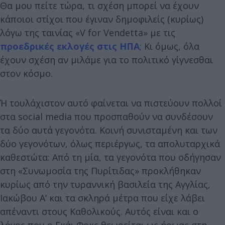
Θα μου πείτε τώρα, τι σχέση μπορεί να έχουν
κάποιοι στίχοι που έγιναν δημοφιλείς (κυρίως)
λόγω της ταινίας «V for Vendetta» με τις
προεδρικές εκλογές στις ΗΠΑ
; Κι όμως, όλα
έχουν σχέση αν μιλάμε για το πολιτικό γίγνεσθαι
στον κόσμο.
Ή τουλάχιστον αυτό φαίνεται να πιστεύουν πολλοί
στα social media που προσπαθούν να συνδέσουν
τα δύο αυτά γεγονότα. Κοινή συνισταμένη και των
δύο γεγονότων, όλως περιέργως, τα απολυταρχικά
καθεστώτα: Από τη μία, τα γεγονότα που οδήγησαν
στη «Συνωμοσία της Πυρίτιδας» προκλήθηκαν
κυρίως από την τυραννική βασιλεία της Αγγλίας,
Ιακώβου Α’ και τα σκληρά μέτρα που είχε λάβει
απέναντι στους Καθολικούς. Αυτός είναι και ο
λόγος που ο Γκάι Φοκς θεωρείται ως ήρωας στη