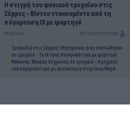
Η στιγμή του φονικού τροχαίου στις
Σέρρες - Βίντεο ντοκουμέντο από τη
σύγκρουση ΙΧ με φορτηγό
07.08.2026
ΧΡΙΣΤΌΔΟΥΛΟΣ ΣΚΟΎΝΤΑΣ
Τραγωδία στις Σέρρες: Μητέρα και γιος σκοτώθηκαν
σε τροχαίο - Το ΙΧ τους συγκρούστηκε με φορτηγό
Μύκονος: Νεκρός 42χρονος σε τροχαίο - Η μηχανή
του συγκρούστηκε με αυτοκίνητο στην Άνω Μερά