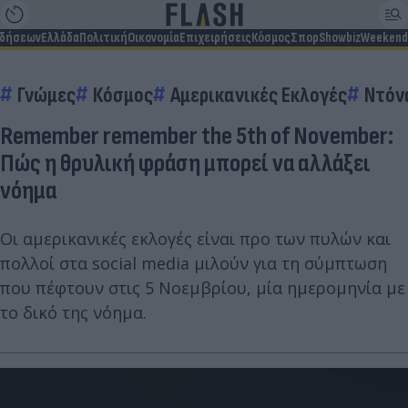
ιδήσεων
Ελλάδα
Πολιτική
Οικονομία
Επιχειρήσεις
Κόσμος
Σπορ
Showbiz
Weekend
Γνώμες
Κόσμος
Αμερικανικές Εκλογές
Ντόν
Remember remember the 5th of November:
Πώς η θρυλική φράση μπορεί να αλλάξει
νόημα
Οι αμερικανικές εκλογές είναι προ των πυλών και
πολλοί στα social media μιλούν για τη σύμπτωση
που πέφτουν στις 5 Νοεμβρίου, μία ημερομηνία με
το δικό της νόημα.