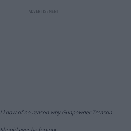
I know of no reason
why Gunpowder Treason
Should ever be forgot»
.