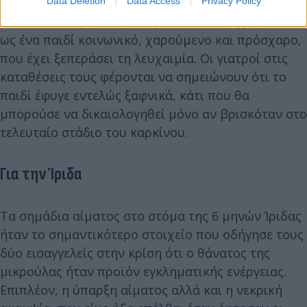
ιδιαίτερη βαρύτητα στις καταθέσεις των γιατρών,
Data Deletion
Data Access
Privacy Policy
αλλά και στο γεγονός ότι η Μαλένα περιγράφεται
ως ένα παιδί κοινωνικό, χαρούμενο και πρόσχαρο,
που έχει ξεπεράσει τη λευχαιμία. Οι γιατροί στις
καταθέσεις τους φέρονται να σημειώνουν ότι το
παιδί έφυγε εντελώς ξαφνικά, κάτι που θα
μπορούσε να δικαιολογηθεί μόνο αν βρισκόταν στο
τελευταίο στάδιο του καρκίνου.
Για την Ίριδα
Τα σημάδια αίματος στο στόμα της 6 μηνών Ίριδας
ήταν το σημαντικότερο στοιχείο που οδήγησε τους
δύο εισαγγελείς στην κρίση ότι ο θάνατος της
μικρούλας ήταν προϊόν εγκληματικής ενέργειας.
Επιπλέον, η ύπαρξη αίματος αλλά και η νεκρική