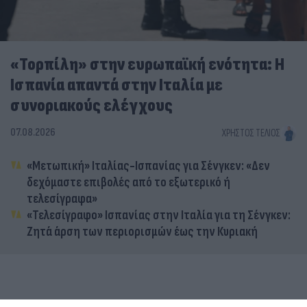
«Τορπίλη» στην ευρωπαϊκή ενότητα: Η
Ισπανία απαντά στην Ιταλία με
συνοριακούς ελέγχους
07.08.2026
ΧΡΉΣΤΟΣ ΤΈΛΙΟΣ
«Μετωπική» Ιταλίας-Ισπανίας για Σένγκεν: «Δεν
δεχόμαστε επιβολές από το εξωτερικό ή
τελεσίγραφα»
«Τελεσίγραφο» Ισπανίας στην Ιταλία για τη Σένγκεν:
Ζητά άρση των περιορισμών έως την Κυριακή