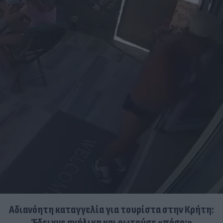
Αδιανόητη καταγγελία για τουρίστα στην Κρήτη:
Έδειχνε ανήλικη και ρωτούσε «πόσο;»