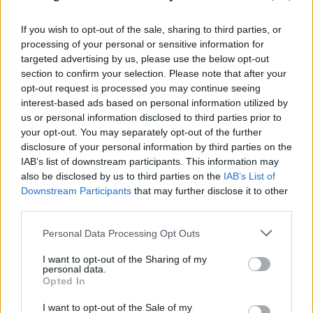
If you wish to opt-out of the sale, sharing to third parties, or
processing of your personal or sensitive information for
targeted advertising by us, please use the below opt-out
Το τέλος στελεχών του ΣΚΑΪ: Το χρονικό ενός
section to confirm your selection. Please note that after your
προαναγγελθέντος «θανάτου» με σφραγίδα Γιάννη
opt-out request is processed you may continue seeing
interest-based ads based on personal information utilized by
Αλαφούζου
us or personal information disclosed to third parties prior to
your opt-out. You may separately opt-out of the further
07.08.2026
ΧΡΊΣΛΑ ΓΕΩΡΓΑΚΟΠΟΎΛΟΥ
disclosure of your personal information by third parties on the
IAB’s list of downstream participants. This information may
also be disclosed by us to third parties on the
IAB’s List of
Downstream Participants
that may further disclose it to other
third parties.
Please note that this website/app uses one or more Google
Personal Data Processing Opt Outs
services and may gather and store information including but
not limited to your visit or usage behaviour. You may click to
I want to opt-out of the Sharing of my
personal data.
grant or deny consent to Google and its third-party tags to
Opted In
use your data for below specified purposes in below Google
consent section.
I want to opt-out of the Sale of my