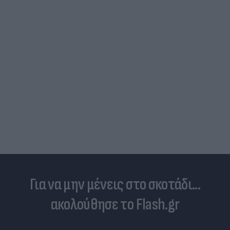
Ηλεκτρικά πατίνια: 3,5 φορές μεγαλύτερος ο
κίνδυνος σοβαρής εγκεφαλικής κάκωσης
Για να μην μένεις στο σκοτάδι...
ακολούθησε το Flash.gr