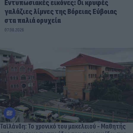
Εντυπωσιακές εικόνες: Οι κρυφές
γαλάζιες λίμνες της Βόρειας Εύβοιας
στα παλιά ορυχεία
07.08.2026
Ταϊλάνδη: Το χρονικό του μακελειού - Μαθητής