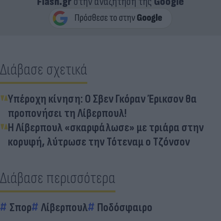
Flash.gr
στην αναζήτηση της
Google
Διάβασε σχετικά
Υπέροχη κίνηση: Ο Σβεν Γκόραν Έρικσον θα
προπονήσει τη Λίβερπουλ!
H Λίβερπουλ «σκαρφάλωσε» με τριάρα στην
κορυφή, λύτρωσε την Τότεναμ ο Τζόνσον
Διάβασε περισσότερα
Σπορ
Λίβερπουλ
Ποδόσφαιρο