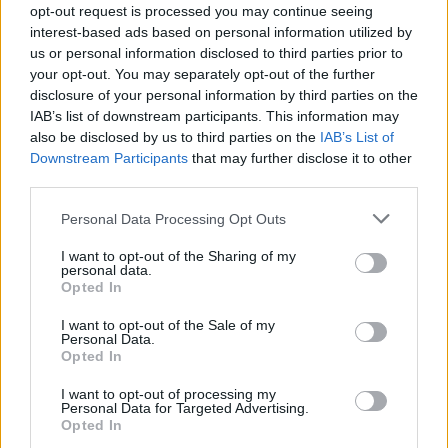
ιστορία του παγκόσμιου ποδοσφαίρου. Μαζί πήραν
opt-out request is processed you may continue seeing
μία ομάδα από την δεύτερη τη τάξει κατηγορία του
interest-based ads based on personal information utilized by
us or personal information disclosed to third parties prior to
Αγγλικού ποδοσφαίρου και την οδήγησαν σε 3
your opt-out. You may separately opt-out of the further
πρωταθλήματα, 2 κύπελλα FA, 3 Charity shield και
disclosure of your personal information by third parties on the
ένα κύπελλο ΟΥΕΦΑ.
IAB’s list of downstream participants. This information may
also be disclosed by us to third parties on the
IAB’s List of
Downstream Participants
that may further disclose it to other
Από «2ος» στο «Hall of fame»
third parties.
Please note that this website/app uses one or more Google
Το 1974 η απόσυρση του Σάνκλι από τους πάγκους
Personal Data Processing Opt Outs
services and may gather and store information including but
ήρθε σαν «σοκ» στον κόσμο της Λίβερπουλ, κυρίως
not limited to your visit or usage behaviour. You may click to
I want to opt-out of the Sharing of my
καθώς αυτή ήρθε μετά από την κατάκτηση του
personal data.
grant or deny consent to Google and its third-party tags to
Opted In
Κυπέλλου. Μετά το αρχικό μούδιασμα, η διοίκηση
use your data for below specified purposes in below Google
consent section.
των «ρέντς» στράφηκε κατευθείαν στον Πέισλι να
I want to opt-out of the Sale of my
Personal Data.
αναλάβει τα ηνία του συλλόγου, ως πρώτος
Opted In
προπονητής και αυτό συνέβη παρά τους έντονους
I want to opt-out of processing my
ενδοιασμούς του. Στην ομάδα του «λιμανιού»
Personal Data for Targeted Advertising.
Opted In
πέρασε 9 χρόνια ως πρώτος προπονητής και αν η