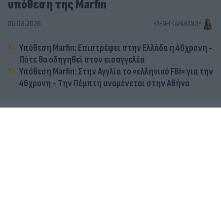
υπόθεση της Marfin
06.08.2026
ΕΛΈΝΗ ΚΑΡΑΘΆΝΟΥ
Υπόθεση Marfin: Επιστρέφει στην Ελλάδα η 46χρονη -
Πότε θα οδηγηθεί στον εισαγγελέα
Υπόθεση Marfin: Στην Αγγλία το «ελληνικό FBI» για την
46χρονη - Την Πέμπτη αναμένεται στην Αθήνα