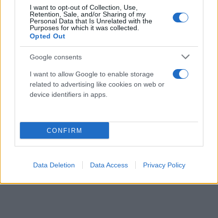
πρώτη ήταν μεταβατική, τερματίζοντας στην 2η
I want to opt-out of Collection, Use,
Retention, Sale, and/or Sharing of my
θέση στο πρωτάθλημα, από εκεί και πέρα οι
Personal Data that Is Unrelated with the
Purposes for which it was collected.
επιτυχίες του ήταν τέτοιες που τον ανάδειξαν ως
Opted Out
τον πιο πετυχημένο προπονητή στην ιστορία του
Google consents
αγγλικού ποδοσφαίρου. Από εκεί και έπειτα σε 8
χρονιές η Λίβερπουλ κατέκτησε 6 πρωταθλήματα, 1
I want to allow Google to enable storage
κύπελλο ΟΥΕΦΑ, 1 Σούπερ Καπ, 6 Charity shields
related to advertising like cookies on web or
device identifiers in apps.
και 3 κύπελλα πρωταθλητριών ή αλλιώς Champions
League.
CONFIRM
Data Deletion
Data Access
Privacy Policy