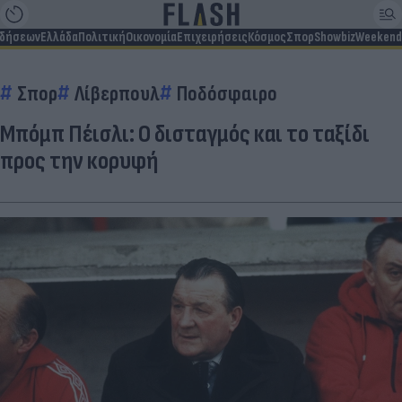
ιδήσεων
Ελλάδα
Πολιτική
Οικονομία
Επιχειρήσεις
Κόσμος
Σπορ
Showbiz
Weekend
Σπορ
Λίβερπουλ
Ποδόσφαιρο
Μπόμπ Πέισλι: Ο δισταγμός και το ταξίδι
προς την κορυφή