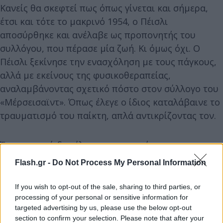
Κανείς θα σκεφτεί πως όπως γίνεται και σήμερα,
έτσι και τότε το μακρινό 1954, ο Πέισλι
αποσύρθηκε και ανέλαβε ως προπονητής του
συλλόγου, που πέρασε μία ζωή. Κι όμως όχι. Ο
Πέισλι ξεκίνησε την ενασχόληση με τους πάγκους,
αλλά με εκείνους της φυσικοθεραπείας,
αναλαμβάνοντας σχετικό πόστο στον σύλλογο του
«Μέρσεισαϊντ». Όπως έλεγε ο ίδιος καταλάβαινε το
τραυματισμό του παίκτη, απλά αντικρίζοντας τον.
Έπειτα αφού διετέλεσε προπονητής στην
αναπτυξιακή ομάδα, το 1959 ανέλαβε πόστου
Flash.gr -
Do Not Process My Personal Information
βοηθού στο επιτελείο του Μπίλ Σάνκλι. Ο Πέισλι
αμέσως «έδεσε» με τις πρωτοποριακές μεθόδους
If you wish to opt-out of the sale, sharing to third parties, or
του νέου προπονητή της Λίβερπουλ,
processing of your personal or sensitive information for
targeted advertising by us, please use the below opt-out
δημιουργώντας ένα από τα καλύτερα δίδυμα στην
section to confirm your selection. Please note that after your