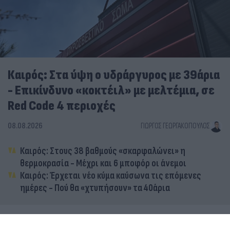
Καιρός: Στα ύψη ο υδράργυρος με 39άρια
- Επικίνδυνο «κοκτέιλ» με μελτέμια, σε
Red Code 4 περιοχές
08.08.2026
ΓΙΏΡΓΟΣ ΓΕΩΡΓΑΚΌΠΟΥΛΟΣ
Καιρός: Στους 38 βαθμούς «σκαρφαλώνει» η
θερμοκρασία - Μέχρι και 6 μποφόρ οι άνεμοι
Καιρός: Έρχεται νέο κύμα καύσωνα τις επόμενες
ημέρες - Πού θα «χτυπήσουν» τα 40άρια