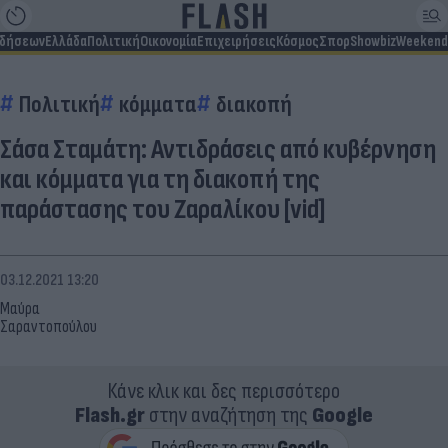
ιδήσεων
Ελλάδα
Πολιτική
Οικονομία
Επιχειρήσεις
Κόσμος
Σπορ
Showbiz
Weekend
Πολιτική
κόμματα
διακοπή
Σάσα Σταμάτη: Αντιδράσεις από κυβέρνηση
και κόμματα για τη διακοπή της
παράστασης του Ζαραλίκου [vid]
03.12.2021 13:20
Μαύρα
Σαραντοπούλου
Κάνε κλικ και δες περισσότερο
Flash.gr
στην αναζήτηση της
Google