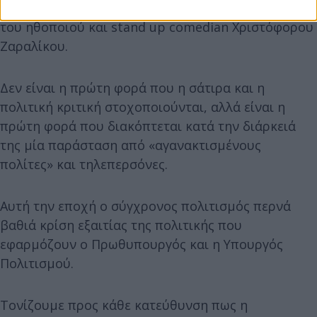
παράσταση, επειδή δεν άρεσε σε κάποιους η σάτιρα
του ηθοποιού και stand up comedian Χριστόφορου
Ζαραλίκου.
Δεν είναι η πρώτη φορά που η σάτιρα και η
πολιτική κριτική στοχοποιούνται, αλλά είναι η
πρώτη φορά που διακόπτεται κατά την διάρκειά
της μία παράσταση από «αγανακτισμένους
πολίτες» και τηλεπερσόνες.
Αυτή την εποχή ο σύγχρονος πολιτισμός περνά
βαθιά κρίση εξαιτίας της πολιτικής που
εφαρμόζουν ο Πρωθυπουργός και η Υπουργός
Πολιτισμού.
Τονίζουμε προς κάθε κατεύθυνση πως η