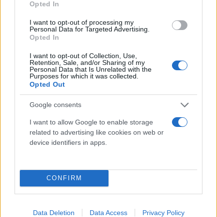
Opted In
I want to opt-out of processing my
Personal Data for Targeted Advertising.
https://twitter.com/joikonomou/status/146668085
Opted In
s=20
I want to opt-out of Collection, Use,
Retention, Sale, and/or Sharing of my
Personal Data that Is Unrelated with the
Δήλωση του Αν. Τομεάρχη Πολιτισμού του
Purposes for which it was collected.
Opted Out
ΣΥΡΙΖΑ-ΠΣ Πάνου Σκουρολιάκου
Google consents
Με αφορμή το περιστατικό, ο Τομεάρχης του
I want to allow Google to enable storage
ΣΥΡΙΖΑ, Πάνος Σκουρολιάκος, στάθηκε στη κρίση
related to advertising like cookies on web or
που περνά ο πολιτισμός στη χώρα, και τόνισε πως
device identifiers in apps.
είναι συνολικό χρέος η προστασία της πολιτιστικής
δημιουργίας.
CONFIRM
"Χθες, για άλλη μία φορά, η κοινή γνώμη
παρακολούθησε εμβρόντητη να διακόπτεται
Data Deletion
Data Access
Privacy Policy