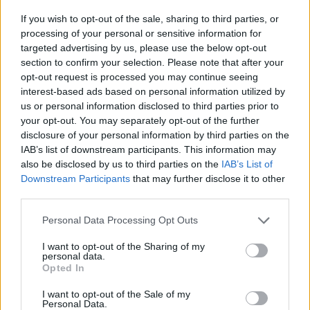
https://twitter.com/zaralikos/status/146654664540
If you wish to opt-out of the sale, sharing to third parties, or
s=20
processing of your personal or sensitive information for
targeted advertising by us, please use the below opt-out
section to confirm your selection. Please note that after your
Το περιστατικό σχολίασε και η κυβέρνηση, με τον εκπρόσωπό της, Γιάννη
opt-out request is processed you may continue seeing
Οικονόμου να παίρνει θέση υπέρ του κωμικού, για το όλο συμβάν.
interest-based ads based on personal information utilized by
us or personal information disclosed to third parties prior to
Όπως έγραψε ο κυβερνητικός εκπρόσωπος στο
your opt-out. You may separately opt-out of the further
disclosure of your personal information by third parties on the
Twitter:
IAB’s list of downstream participants. This information may
also be disclosed by us to third parties on the
IAB’s List of
"Η κοινωνία μας έχει εμπεδώσει την ελευθερία της
Downstream Participants
that may further disclose it to other
third parties.
καλλιτεχνικής έκφρασης, πρωτίστως της σάτιρας,
όσο αιχμηρή και αν είναι. Κάθε απόπειρα, έργω ή
Please note that this website/app uses one or more Google
Personal Data Processing Opt Outs
services and may gather and store information including but
λόγω, βίαιης παρεμπόδισης της είναι ανεπίτρεπτη
not limited to your visit or usage behaviour. You may click to
I want to opt-out of the Sharing of my
και καταδικαστέα, πόσω μάλλον όταν έχει
personal data.
grant or deny consent to Google and its third-party tags to
Opted In
χαρακτηριστικά αυτοδικίας".
use your data for below specified purposes in below Google
consent section.
I want to opt-out of the Sale of my
Personal Data.