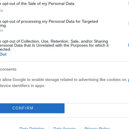
o opt-out of the Sale of my Personal Data.
In
ου κυρίου Ανδρουλάκη που σχετίζονται με τη συγκε
to opt-out of processing my Personal Data for Targeted
ing.
In
o opt-out of Collection, Use, Retention, Sale, and/or Sharing
ερισσότερο, γιατί ο κύριος Ανδρουλάκης θέλει διακ
ersonal Data that Is Unrelated with the Purposes for which it
lected.
νικής πληγής των αγροτικών επιδοτήσεων. Επιμένου
Out
να θα δώσει ουσιαστικές απαντήσεις.»
consents
ερο
Flash.gr
στην αναζήτηση της
Google
o allow Google to enable storage related to advertising like cookies on
evice identifiers in apps.
CONFIRM
Data Deletion
Data Access
Privacy Policy