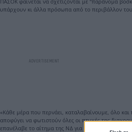
ΠΑΣΟΚ φαίνεται να σχετίζονται με "παράνομα βοσκ
υπάρχουν κι άλλα πρόσωπα από το περιβάλλον του 
«Κάθε μέρα που περνάει, καταλαβαίνουμε, όλο και 
αποφύγει να φωτιστούν όλες οι πτυχές της διαχρον
επανέλαβε το αίτημα της ΝΔ για «μία σε βάθος και