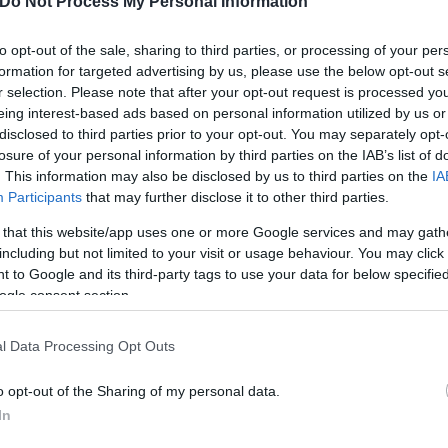
Do Not Process My Personal Information
to opt-out of the sale, sharing to third parties, or processing of your per
formation for targeted advertising by us, please use the below opt-out s
άνδρας Σδούκου
r selection. Please note that after your opt-out request is processed y
eing interest-based ads based on personal information utilized by us or
disclosed to third parties prior to your opt-out. You may separately opt-
ι δύο ακόμα στενοί συνεργάτες του Προέδρου του Π
losure of your personal information by third parties on the IAB’s list of
 και «πλαστές σφραγίδες».
. This information may also be disclosed by us to third parties on the
IA
Participants
that may further disclose it to other third parties.
 that this website/app uses one or more Google services and may gath
including but not limited to your visit or usage behaviour. You may click 
 to Google and its third-party tags to use your data for below specifi
ogle consent section.
l Data Processing Opt Outs
o opt-out of the Sharing of my personal data.
In