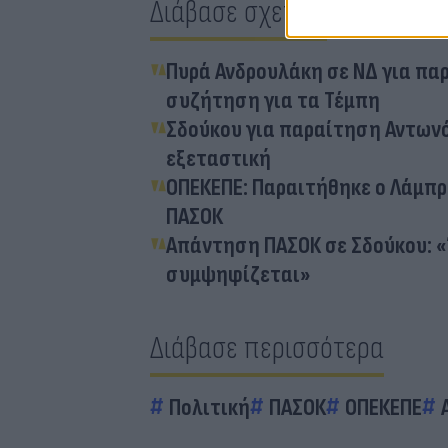
Διάβασε σχετικά
Πυρά Ανδρουλάκη σε ΝΔ για π
συζήτηση για τα Τέμπη
Σδούκου για παραίτηση Αντωνό
εξεταστική
ΟΠΕΚΕΠΕ: Παραιτήθηκε ο Λάμπρ
ΠΑΣΟΚ
Απάντηση ΠΑΣΟΚ σε Σδούκου: «
συμψηφίζεται»
Διάβασε περισσότερα
Πολιτική
ΠΑΣΟΚ
ΟΠΕΚΕΠΕ