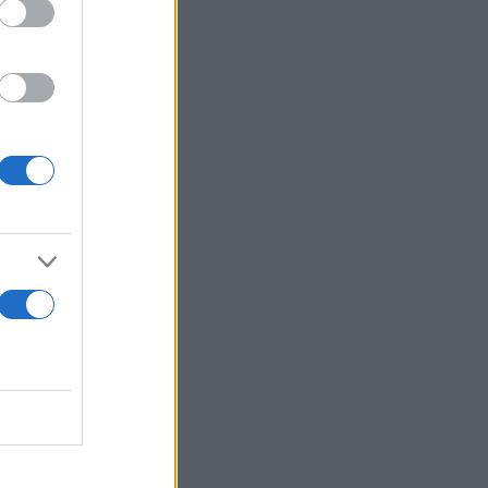
κριμένη
αώς να
με ότι μόνο