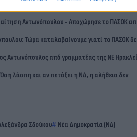
αραίτηση Αντωνόπουλου - Αποχώρησε το ΠΑΣΟΚ απ
πουλου: Τώρα καταλαβαίνουμε γιατί το ΠΑΣΟΚ δε
ος Αντωνόπουλος από γραμματέας της ΝΕ Ηρακλε
Όση λάσπη και αν πετάξει η ΝΔ, η αλήθεια δεν
Αλεξάνδρα Σδούκου
Νέα Δημοκρατία (ΝΔ)