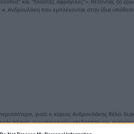
οτόπια" και "πλαστές σφραγίδες"», θέτοντας το ερ
κ. Ανδρουλάκη που εμπλέκονται στην ίδια υπόθεση
περισσότερο, γιατί ο κύριος Ανδρουλάκης θέλει δια
ικής πληγής των αγροτικών επιδοτήσεων», ανέφερε 
 χωρίς κομματικές παρωπίδες έρευνα που θα δώσει 