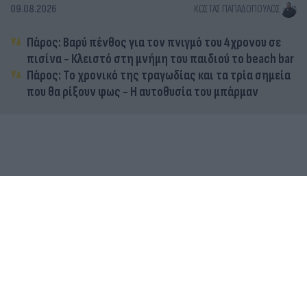
09.08.2026
ΚΏΣΤΑΣ ΠΑΠΑΔΌΠΟΥΛΟΣ
Πάρος: Βαρύ πένθος για τον πνιγμό του 4χρονου σε
πισίνα - Κλειστό στη μνήμη του παιδιού το beach bar
Πάρος: Το χρονικό της τραγωδίας και τα τρία σημεία
που θα ρίξουν φως - Η αυτοθυσία του μπάρμαν