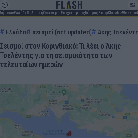
ιδήσεων
Ελλάδα
Πολιτική
Οικονομία
Επιχειρήσεις
Κόσμος
Σπορ
Showbiz
Weekend
Ελλάδα
σεισμοί (not updated)
Άκης Τσελέντ
Σεισμοί στον Κορινθιακό: Τι λέει ο Άκης
Τσελέντης για τη σεισμικότητα των
τελευταίων ημερών