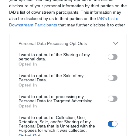
disclosure of your personal information by third parties on the
IAB’s list of downstream participants. This information may
also be disclosed by us to third parties on the
IAB’s List of
Downstream Participants
that may further disclose it to other
third parties.
Please note that this website/app uses one or more Google
Personal Data Processing Opt Outs
services and may gather and store information including but
not limited to your visit or usage behaviour. You may click to
I want to opt-out of the Sharing of my
personal data.
grant or deny consent to Google and its third-party tags to
Opted In
Από την πλευρά του ο καθηγητής Γεωλογίας
use your data for below specified purposes in below Google
Γεράσιμος Παπαδόπουλος
consent section.
σε ανάρτησή του στο
I want to opt-out of the Sale of my
Personal Data.
Facebook σημείωσε ότι «πρακτικά δεν υπάρχει
Opted In
κίνδυνος με τα μέχρι τώρα δεδομένα. Ωστόσο, δεν
I want to opt-out of processing my
είμαστε ακόμη βέβαιοι για το αν ήταν ο κύριος
Personal Data for Targeted Advertising.
Opted In
σεισμός».
I want to opt-out of Collection, Use,
Retention, Sale, and/or Sharing of my
Δήμαρχος Ληξουρίου: Ιδιαίτερα αισθητός ο
Personal Data that Is Unrelated with the
Purposes for which it was collected.
σεισμός - Δεν έχουν αναφερθεί ζημιές
Opted Out