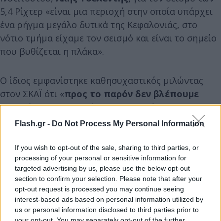
5,4 Ρίχτερ «είναι μια περιοχή στην οποία υπάρχει
ένα ρήγμα μεγάλο δυτικά της Κεφαλονιάς, στο
νότιο τμήμα είχαμε τον σεισμό και είναι το σημείο
που βυθίζεται η πλάκα».
Ο ίδιος εμφανίστηκε καθησυχαστικός μιλώντας
στον ΣΚΑΪ ότι «
προς το παρόν δεν βλέπουμε
μετανάστευση επικέντρων στο ρήγμα του
Ληξουρίου
» εκτιμώντας ότι «το φαινόμενο θα
Flash.gr -
Do Not Process My Personal Information
λήξει εδώ με κάποιον αριθμό μετασεισμών που δεν
θα γίνονται αισθητοί καθώς θα σημειώνονται στη
If you wish to opt-out of the sale, sharing to third parties, or
processing of your personal or sensitive information for
θάλασσα».
targeted advertising by us, please use the below opt-out
section to confirm your selection. Please note that after your
opt-out request is processed you may continue seeing
interest-based ads based on personal information utilized by
us or personal information disclosed to third parties prior to
your opt-out. You may separately opt-out of the further