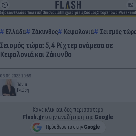
ιδήσεων
Ελλάδα
Πολιτική
Οικονομία
Επιχειρήσεις
Κόσμος
Σπορ
Showbiz
Weekend
Ελλάδα
Ζάκυνθος
Κεφαλονιά
Σεισμός τώρ
Σεισμός τώρα: 5,4 Ρίχτερ ανάμεσα σε
Κεφαλονιά και Ζάκυνθο
08.09.2022 10:59
Τάνια
Γκιώση
Κάνε κλικ και δες περισσότερο
Flash.gr
στην αναζήτηση της
Google