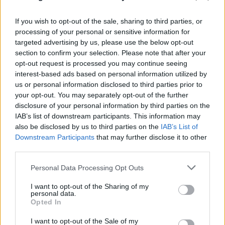
Τραγωδία στις Σέρρες: Μητέρα και γιος
σκοτώθηκαν σε τροχαίο - Το ΙΧ τους
If you wish to opt-out of the sale, sharing to third parties, or
συγκρούστηκε με φορτηγό
processing of your personal or sensitive information for
targeted advertising by us, please use the below opt-out
07.08.2026
section to confirm your selection. Please note that after your
opt-out request is processed you may continue seeing
interest-based ads based on personal information utilized by
us or personal information disclosed to third parties prior to
your opt-out. You may separately opt-out of the further
disclosure of your personal information by third parties on the
IAB’s list of downstream participants. This information may
also be disclosed by us to third parties on the
IAB’s List of
Downstream Participants
that may further disclose it to other
third parties.
Please note that this website/app uses one or more Google
Personal Data Processing Opt Outs
services and may gather and store information including but
not limited to your visit or usage behaviour. You may click to
I want to opt-out of the Sharing of my
personal data.
grant or deny consent to Google and its third-party tags to
Καύσιμα: «Καίνε» οι τιμές εν μέσω διακοπών -
Opted In
use your data for below specified purposes in below Google
Γιατί δεν πέφτουν και πότε μπορεί να έρθει
consent section.
I want to opt-out of the Sale of my