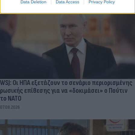
Data Deletion
Data Access
Privacy Policy
WSJ: Οι ΗΠΑ εξετάζουν το σενάριο περιορισμένης
ρωσικής επίθεσης για να «δοκιμάσει» ο Πούτιν
το ΝΑΤΟ
07.08.2026