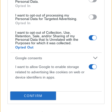
αποκλιμάκωση
Personal Data.
Opted In
07.08.2026
I want to opt-out of processing my
Personal Data for Targeted Advertising.
Opted In
I want to opt-out of Collection, Use,
Retention, Sale, and/or Sharing of my
Personal Data that Is Unrelated with the
Purposes for which it was collected.
Opted Out
Google consents
I want to allow Google to enable storage
related to advertising like cookies on web or
device identifiers in apps.
Συναγερμός στου Γουδή: Γυναίκα έπεσε από τον
5ο όροφο στον ακάλυπτο - Μεταφέρθηκε στο
νοσοκομείο
CONFIRM
07.08.2026