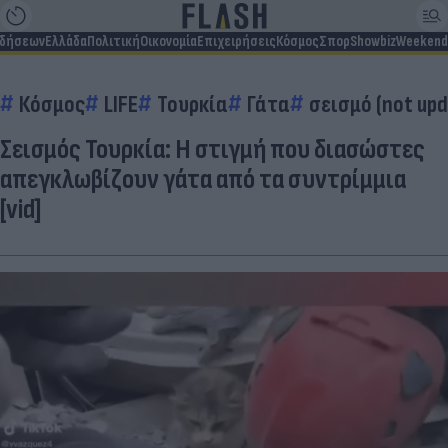
ιδήσεων
Ελλάδα
Πολιτική
Οικονομία
Επιχειρήσεις
Κόσμος
Σπορ
Showbiz
Weekend
Κόσμος
LIFE
Τουρκία
Γάτα
σεισμό (not up
Σεισμός Τουρκία: Η στιγμή που διασώστες
απεγκλωβίζουν γάτα από τα συντρίμμια
[vid]