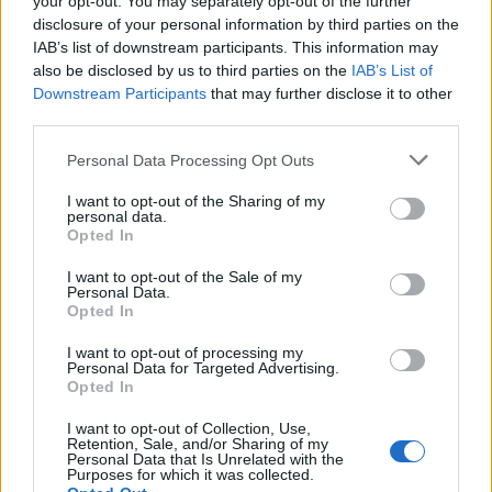
your opt-out. You may separately opt-out of the further
λύσεις στο σκοράρισμα.
disclosure of your personal information by third parties on the
IAB’s list of downstream participants. This information may
Το γκολ της ισοφάρισης του Ράμος απέναντι στην
also be disclosed by us to third parties on the
IAB’s List of
Downstream Participants
that may further disclose it to other
Ατλέτικο Μαδρίτης στο 93ο λεπτό του τελικού του
third parties.
Champions League το 2014 είναι ένα γκολ που
Please note that this website/app uses one or more Google
κανένας Μαδριλένος δεν θα ξεχάσει ποτέ. Έπειτα
Personal Data Processing Opt Outs
services and may gather and store information including but
από κόρνερ του Λούκα Μόντριτς ο αμυντικός της
not limited to your visit or usage behaviour. You may click to
I want to opt-out of the Sharing of my
personal data.
Ρεάλ με κεφαλιά έστειλε την μπάλα στα δίχτυα του
grant or deny consent to Google and its third-party tags to
Opted In
use your data for below specified purposes in below Google
Κουρτουά ισοφαρίζοντας ένα ματς που παρά λίγο
consent section.
I want to opt-out of the Sale of my
να δώσει τον τίτλο στην Ατλέτικο. Με το γκολ αυτό
Personal Data.
η «Βασίλισσα» έβγαλε φτερά και στην παράταση
Opted In
διέλυσε τους «ροχιμπλάνκος» που δεν μπόρεσαν
I want to opt-out of processing my
να ανακάμψουν και ηττήθηκαν με σκορ 4-1. Όπως
Personal Data for Targeted Advertising.
Opted In
είναι φυσικό ο Σέρχιο Ράμος με τον καθοριστικό
ρόλο που έπαιξε ήταν το πρόσωπο του μεγάλου
I want to opt-out of Collection, Use,
Retention, Sale, and/or Sharing of my
τελικού.
Personal Data that Is Unrelated with the
Purposes for which it was collected.