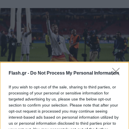
Flash.gr -
Do Not Process My Personal Information
If you wish to opt-out of the sale, sharing to third parties, or
processing of your personal or sensitive information for
targeted advertising by us, please use the below opt-out
Ape-epa
section to confirm your selection. Please note that after your
opt-out request is processed you may continue seeing
Όλα αυτά τα χρόνια αποτέλεσε σπουδαίο γρανάζι
interest-based ads based on personal information utilized by
της άμυνας της «Βασίλισσας», αλλά έδωσε και
us or personal information disclosed to third parties prior to