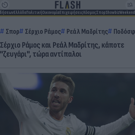
ιδήσεων
Ελλάδα
Πολιτική
Οικονομία
Επιχειρήσεις
Κόσμος
Σπορ
Showbiz
Weekend
Σπορ
Σέρχιο Ράμος
Ρεάλ Μαδρίτης
Ποδόσφ
Σέρχιο Ράμος και Ρεάλ Μαδρίτης, κάποτε
''ζευγάρι'', τώρα αντίπαλοι