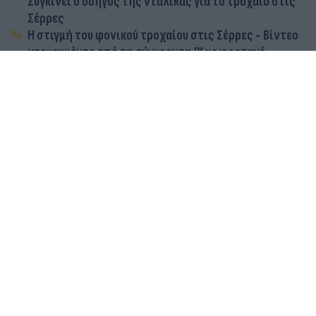
Συγκινεί ο οδηγός της νταλίκας για το τροχαίο στις
Σέρρες
Η στιγμή του φονικού τροχαίου στις Σέρρες - Βίντεο
ντοκουμέντο από τη σύγκρουση ΙΧ με φορτηγό