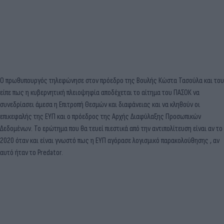
Ο πρωθυπουργός τηλεφώνησε στον πρόεδρο της Βουλής Κώστα Τασούλα και του
είπε πως η κυβερνητική πλειοψηφία αποδέχεται το αίτημα του ΠΑΣΟΚ να
συνεδρίασει άμεσα η Επιτροπή Θεσμών και διαφάνειας και να κληθούν οι
επικεφαλής της ΕΥΠ και ο πρόεδρος της Αρχής Διαφύλαξης Προσωπικών
Δεδομένων. Το ερώτημα που θα τευεί πιεστικά από την αντιπολίτευση είναι αν το
2020 όταν και είναι γνωστό πως η ΕΥΠ αγόρασε λογισμικό παρακολούθησης , αν
αυτό ήταν το Predator.