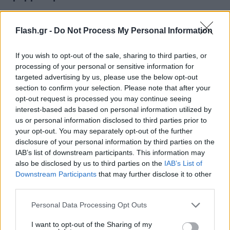
Να χυθεί φως στα κρίσιμα και ιδιαίτερως ανησυχητικά για τη Δημοκρατία
γεγονότα που έχουν έρθει στην επιφάνεια τις τελευταίες ημέρες σχετικά με την
Flash.gr -
Do Not Process My Personal Information
παρακολούθηση του τηλεφώνου του Προέδρου του ΠΑΣΟΚ-ΚΙΝΑΛ κ. Ανδρουλάκη,
ζητά ο ΣΥΡΙΖΑ. Με επιστολή τους προς τον πρόεδρο της Ειδικής Μόνιμης
If you wish to opt-out of the sale, sharing to third parties, or
Επιτροπής Θεσμών και Διαφάνειας τα μέλη της Επιτροπής και βουλευτές του
processing of your personal or sensitive information for
targeted advertising by us, please use the below opt-out
ΣΥΡΙΖΑ-ΠΣ, Βούτσης Νικόλαος, Κατρούγκαλος Γιώργος, Ξανθόπουλος Θεόφιλος,
section to confirm your selection. Please note that after your
Λάππας Σπύρος και Πολάκης Παύλος αιτούνται να κληθεί το συντομότερο
opt-out request is processed you may continue seeing
δυνατόν ο Διοικητής της ΕΥΠ και ο Πρόεδρος της Αρχής Διασφάλισης
interest-based ads based on personal information utilized by
Απορρήτου των Επικοινωνιών σε ακρόαση σε έκτακτη σύγκληση της Επιτροπής.
us or personal information disclosed to third parties prior to
Αναλυτικά η επιστολή του ΣΥΡΙΖΑ:
ΠΡΟΣ τον κ. Πρόεδρο της Ειδικής
your opt-out. You may separately opt-out of the further
Μόνιμης Επιτροπής Θεσμών και Διαφάνειας “ΑΙΤΗΜΑ ΕΚΤΑΚΤΗΣ ΣΥΓΚΛΗΣΗΣ ΤΗΣ
disclosure of your personal information by third parties on the
ΕΠΙΤΡΟΠΗΣ ΓΙΑ ΑΚΡΟΑΣΗ ΤΟΥ ΔΙΟΙΚΗΤΗ ΤΗΣ ΕΥΠ ΚΑΙ ΤΟΥ ΠΡΟΕΔΡΟΥ ΤΗΣ ΑΡΧΗΣ
IAB’s list of downstream participants. This information may
also be disclosed by us to third parties on the
IAB’s List of
ΔΙΑΣΦΑΛΙΣΗΣ ΑΠΟΡΡΗΤΟΥ ΤΩΝ ΕΠΙΚΟΙΝΩΝΙΩΝ “ Αξιότιμε κ. Πρόεδρε, Με την
Downstream Participants
that may further disclose it to other
επιστολή αυτή, ζητούμε να αναλάβετε πρωτοβουλία στο πλαίσιο της άσκησης
third parties.
των καθηκόντων σας, κατά τον Κανονισμό της Βουλής, προκειμένου να κληθεί ο
Διοικητής της ΕΥΠ και ο Πρόεδρος της Αρχής Διασφάλισης Απορρήτου των
Please note that this website/app uses one or more Google
Personal Data Processing Opt Outs
services and may gather and store information including but
Επικοινωνιών σε ακρόαση σε έκτακτη σύγκληση της Επιτροπής το συντομότερο
not limited to your visit or usage behaviour. You may click to
I want to opt-out of the Sharing of my
δυνατόν, σε σχέση με ανησυχητικές πληροφορίες που ήρθαν στο φως της