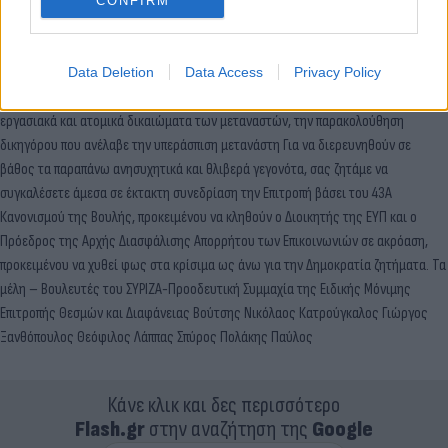
τηλεφώνων, λογαριασμών μέσων κοινωνικής δικτύωσης και του ιδεολογικού
CONFIRM
υπόβαθρου των πολιτών. την παρακολούθηση 12χρονου προσφυγόπουλου από τη
Συρία, που δημοσιεύτηκε το σκίτσο του στην εφημερίδα Le Monde καθώς και του
Data Deletion
Data Access
Privacy Policy
δημοσιογράφου και του δικηγόρου που συναντήθηκαν με αυτό, την
παρακολούθηση δημόσιου λειτουργού γιατί φέρεται να υπερασπίζεται τα
εργασιακά και ατομικά δικαιώματα των μεταναστών, την παρακολούθηση
δικηγόρου που ανέλαβε την υπεράσπιση μετανάστη Για να διερευνηθούν σε
βάθος τα παραπάνω ανησυχητικά και θλιβερά γεγονότα, σας ζητάμε να
συγκαλέσετε άμεσα σε έκτακτη συνεδρίαση την Επιτροπή βάσει του 43Α
Κανονισμού της Βουλής, προκειμένου να κληθούν ο Διοικητής της ΕΥΠ και ο
Πρόεδρος της Αρχής Διασφάλισης Απορρήτου των Επικοινωνιών σε ακρόαση,
προκειμένου να χυθεί φως στα κρίσιμα ως άνω για την Δημοκρατία ζητήματα. Τα
μέλη – Βουλευτές του ΣΥΡΙΖΑ-Προοδευτική Συμμαχία της Ειδικής Μόνιμης
Επιτροπής Θεσμών και Διαφάνειας Βούτσης Νικόλαος Κατρούγκαλος Γιώργος
Ξανθόπουλος Θεόφιλος Λάππας Σπύρος Πολάκης Παύλος
Κάνε κλικ και δες περισσότερο
Flash.gr
στην αναζήτηση της
Google