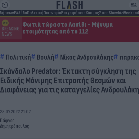
ιδήσεων
Ελλάδα
Πολιτική
Οικονομία
Επιχειρήσεις
Κόσμος
Σπορ
Showbiz
Weekend
Φωτιά τώρα στο Λασίθι - Μήνυμα
BREAKING
ετοιμότητας από το 112
NEWS
Πολιτική
Βουλή
Νίκος Ανδρουλάκης
παρακ
Σκάνδαλο Predator: Έκτακτη σύγκληση της
Ειδικής Μόνιμης Επιτροπής Θεσμών και
Διαφάνειας για τις καταγγελίες Ανδρουλάκη
28.07.2022 21:07
Γιώργος
Δημητρόπουλος