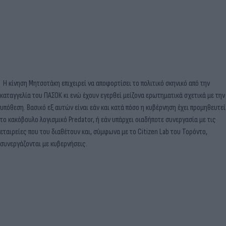
Η κίνηση Μητσοτάκη επιχειρεί να αποφορτίσει το πολιτικό σκηνικό από την
καταγγελία του ΠΑΣΟΚ κι ενώ έχουν εγερθεί μείζονα ερωτηματικά σχετικά με την
υπόθεση. Βασικό εξ αυτών είναι εάν και κατά πόσο η κυβέρνηση έχει προμηθευτεί
το κακόβουλο λογισμικό Predator, ή εάν υπάρχει οιαδήποτε συνεργασία με τις
εταιρείες που του διαθέτουν και, σύμφωνα με το Citizen Lab του Τορόντο,
συνεργάζονται με κυβερνήσεις.