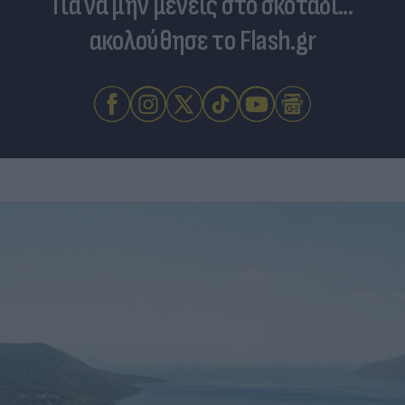
Για να μην μένεις στο σκοτάδι...
ακολούθησε το Flash.gr