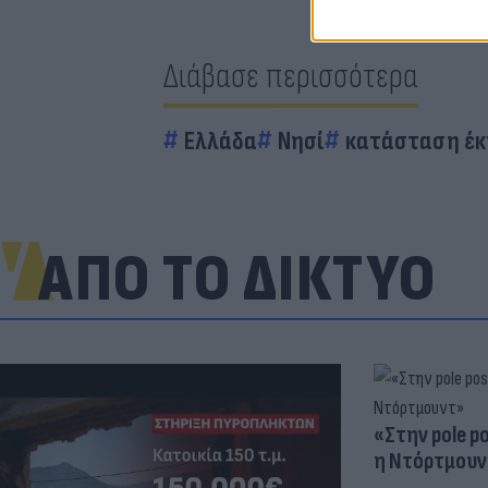
Διάβασε περισσότερα
Ελλάδα
Νησί
κατάσταση έκ
ΑΠΟ ΤΟ ΔΙΚΤΥΟ
«Στην pole p
η Ντόρτμουν