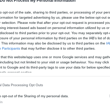
Do Not Process My Personal Information
to opt-out of the sale, sharing to third parties, or processing of your per
formation for targeted advertising by us, please use the below opt-out s
r selection. Please note that after your opt-out request is processed y
eing interest-based ads based on personal information utilized by us or
disclosed to third parties prior to your opt-out. You may separately opt-
losure of your personal information by third parties on the IAB’s list of
. This information may also be disclosed by us to third parties on the
IA
Participants
that may further disclose it to other third parties.
 that this website/app uses one or more Google services and may gath
including but not limited to your visit or usage behaviour. You may click 
 to Google and its third-party tags to use your data for below specifi
ogle consent section.
ναι ακόμα κλειστή.
l Data Processing Opt Outs
ότιο τμήμα του νησιού
o opt-out of the Sharing of my personal data.
In