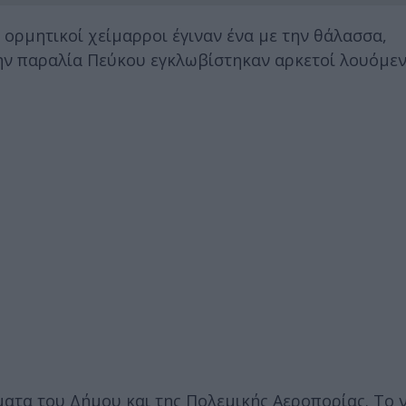
 ορμητικοί χείμαρροι έγιναν ένα με την θάλασσα,
ην παραλία Πεύκου εγκλωβίστηκαν αρκετοί λουόμενο
τα του Δήμου και της Πολεμικής Αεροπορίας. Το ν