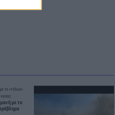
μμονή με το
 πρόβλημα