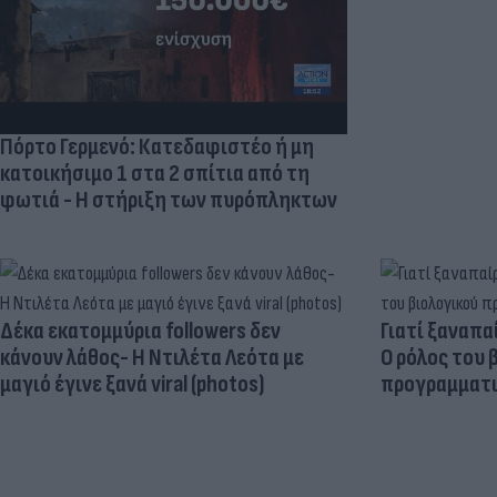
Πόρτο Γερμενό: Κατεδαφιστέο ή μη
κατοικήσιμο 1 στα 2 σπίτια από τη
φωτιά - Η στήριξη των πυρόπληκτων
Δέκα εκατομμύρια followers δεν
Γιατί ξαναπα
κάνουν λάθος- Η Ντιλέτα Λεότα με
Ο ρόλος του 
μαγιό έγινε ξανά viral (photos)
προγραμματι