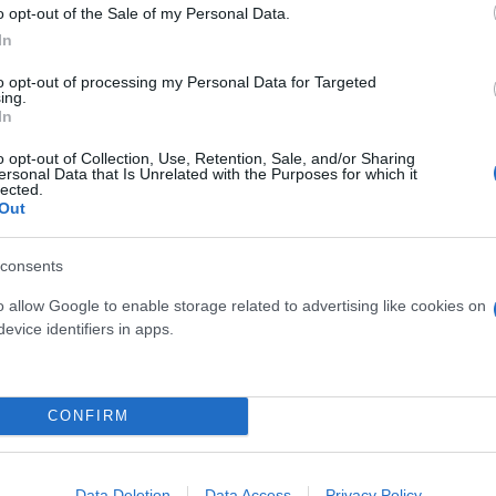
o opt-out of the Sale of my Personal Data.
δα να τοποθετηθεί μεταλλική γέφυρα στρατιωτικού
In
οποία τώρα γίνεται από παρακαμπτήρια οδό.
to opt-out of processing my Personal Data for Targeted
ing.
In
ου, την Κυριακή το βράδυ δεν υπήρχε κανένα πρό
υνθεί από το οδόστρωμα.
o opt-out of Collection, Use, Retention, Sale, and/or Sharing
ersonal Data that Is Unrelated with the Purposes for which it
lected.
Out
μήμα του νησιού. Σε όλο το υπόλοιπο δεν κατάλαβαν
τις παραλίες ενώ τα πλοία έφτασαν γεμάτα κόσμο.
consents
o allow Google to enable storage related to advertising like cookies on
ερο
Flash.gr
στην αναζήτηση της
Google
evice identifiers in apps.
CONFIRM
Data Deletion
Data Access
Privacy Policy