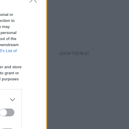
sonal or
ection to
ou may
 personal
out of the
 downstream
B’s List of
er and store
to grant or
ed purposes