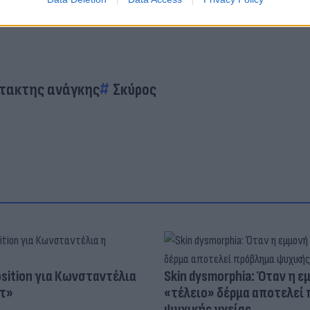
τακτης ανάγκης
Σκύρος
osition για Κωνσταντέλια
Skin dysmorphia: Όταν η ε
τ»
«τέλειο» δέρμα αποτελεί
ψυχικής υγείας