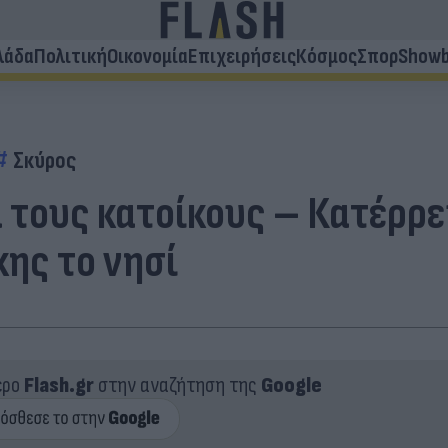
λάδα
Πολιτική
Οικονομία
Επιχειρήσεις
Κόσμος
Σπορ
Showb
Σκύρος
 τους κατοίκους – Κατέρρε
ης το νησί
ερο
Flash.gr
στην αναζήτηση της
Google