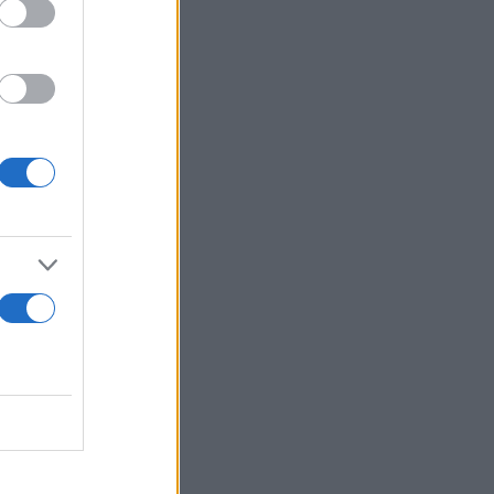
 τύπου για
βλημα στο
 ότι υπήρχε