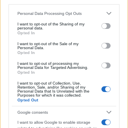
third parties.
Please note that this website/app uses one or more Google
Personal Data Processing Opt Outs
services and may gather and store information including but
not limited to your visit or usage behaviour. You may click to
I want to opt-out of the Sharing of my
personal data.
grant or deny consent to Google and its third-party tags to
Opted In
use your data for below specified purposes in below Google
consent section.
I want to opt-out of the Sale of my
Personal Data.
Opted In
I want to opt-out of processing my
Personal Data for Targeted Advertising.
Opted In
I want to opt-out of Collection, Use,
Retention, Sale, and/or Sharing of my
Personal Data that Is Unrelated with the
Purposes for which it was collected.
Opted Out
Google consents
I want to allow Google to enable storage