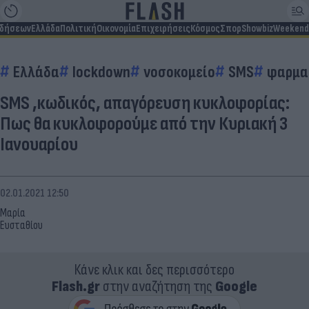
ιδήσεων
Ελλάδα
Πολιτική
Οικονομία
Επιχειρήσεις
Κόσμος
Σπορ
Showbiz
Weekend
Ελλάδα
lockdown
νοσοκομείο
SMS
φαρμα
SMS ,κωδικός, απαγόρευση κυκλοφορίας:
Πως θα κυκλοφορούμε από την Κυριακή 3
Ιανουαρίου
02.01.2021 12:50
Μαρία
Ευσταθίου
Κάνε κλικ και δες περισσότερο
Flash.gr
στην αναζήτηση της
Google