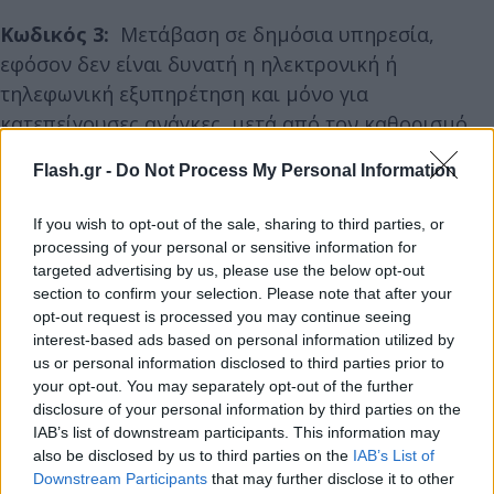
Κωδικός 3:
Μετάβαση σε δημόσια υπηρεσία,
εφόσον δεν είναι δυνατή η ηλεκτρονική ή
τηλεφωνική εξυπηρέτηση και μόνο για
κατεπείγουσες ανάγκες, μετά από τον καθορισμό
ραντεβού για το οποίο ενημερώνεται εγγράφως ή
Flash.gr -
Do Not Process My Personal Information
ηλεκτρονικώς ο πολίτης και υπό την επιπλέον
προϋπόθεση επίδειξης της ως άνω ενημέρωσης,
If you wish to opt-out of the sale, sharing to third parties, or
καθώς και μετάβαση στην τράπεζα, στο μέτρο που
processing of your personal or sensitive information for
δεν είναι δυνατή ηλεκτρονική συναλλαγή. Για
targeted advertising by us, please use the below opt-out
section to confirm your selection. Please note that after your
μετάβαση σε δημόσια υπηρεσία ή τράπεζα, στο
opt-out request is processed you may continue seeing
SMS χρησιμοποιείται ο κωδικός 3.
interest-based ads based on personal information utilized by
us or personal information disclosed to third parties prior to
your opt-out. You may separately opt-out of the further
disclosure of your personal information by third parties on the
IAB’s list of downstream participants. This information may
also be disclosed by us to third parties on the
IAB’s List of
Downstream Participants
that may further disclose it to other