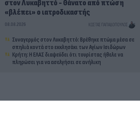
στον Λυκαβηττό - Θάνατο από πτώση
«βλέπει» ο ιατροδικαστής
08.08.2026
ΚΏΣΤΑΣ ΠΑΠΑΔΌΠΟΥΛΟΣ
Συναγερμός στον Λυκαβηττό: Βρέθηκε πτώμα μέσα σε
σπηλιά κοντά στο εκκλησάκι των Αγίων Ισιδώρων
Κρήτη: Η ΕΛΑΣ διαψεύδει ότι τουρίστας ήθελε να
πληρώσει για να ασελγήσει σε ανήλικη