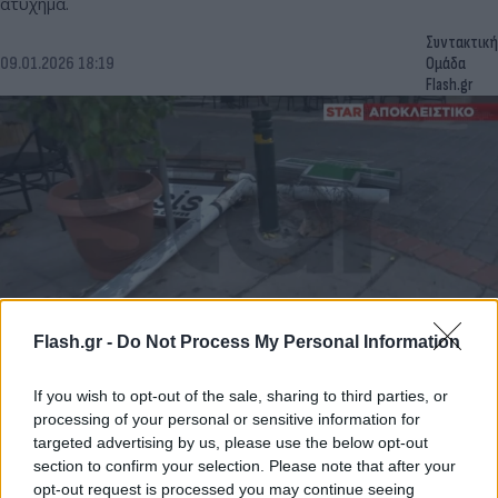
ατύχημα.
Συντακτική
09.01.2026 18:19
Ομάδα
Flash.gr
Flash.gr -
Do Not Process My Personal Information
Ο αέρας ξήλωσε ταμπέλα φαρμακείου στα
If you wish to opt-out of the sale, sharing to third parties, or
Πατήσια -15χρονη τραυματίστηκε σοβαρά στο
processing of your personal or sensitive information for
κεφάλι
targeted advertising by us, please use the below opt-out
section to confirm your selection. Please note that after your
Μία 15χρονη μαθήτρια τραυματίστηκε σοβαρά στο κεφάλι,
opt-out request is processed you may continue seeing