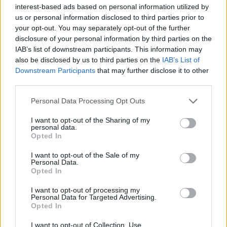
καθώς έπεσε στύλος με διαφημιστική πινακίδα φαρμακείου,
interest-based ads based on personal information utilized by
εξαιτίας των ισχυρών ανέμων που έπνεαν χθες στην περιοχή.
us or personal information disclosed to third parties prior to
your opt-out. You may separately opt-out of the further
Συντακτική
disclosure of your personal information by third parties on the
09.01.2026 08:46
Ομάδα
IAB’s list of downstream participants. This information may
Flash.gr
also be disclosed by us to third parties on the
IAB’s List of
Downstream Participants
that may further disclose it to other
third parties.
Please note that this website/app uses one or more Google
Personal Data Processing Opt Outs
services and may gather and store information including but
not limited to your visit or usage behaviour. You may click to
I want to opt-out of the Sharing of my
personal data.
grant or deny consent to Google and its third-party tags to
Opted In
use your data for below specified purposes in below Google
consent section.
I want to opt-out of the Sale of my
Personal Data.
Opted In
Η καλοκαιρία στοκάρει... τα εμβόλια στα ράφια
I want to opt-out of processing my
Personal Data for Targeted Advertising.
των φαρμακείων - «Καμπανάκι» από τους
Opted In
ειδικούς
I want to opt-out of Collection, Use,