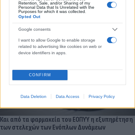
Ο πρόεδρος του Φαρμακευτικού Συλλόγου Αθηνών απευθύνει
Retention, Sale, and/or Sharing of my
Personal Data that Is Unrelated with the
έκκληση στους πολίτες να εμβολιαστούν, ενώ δίνει και
Purposes for which it was collected.
ορισμένες βασικές οδηγίες.
Opted Out
Συντακτική
Google consents
14.11.2025 12:14
Ομάδα
Flash.gr
I want to allow Google to enable storage
related to advertising like cookies on web or
device identifiers in apps.
CONFIRM
Data Deletion
Data Access
Privacy Policy
Και από τα φαρμακεία του ΕΟΠΥΥ η εξυπηρέτηση
των στελεχών των Ενόπλων Δυνάμεων