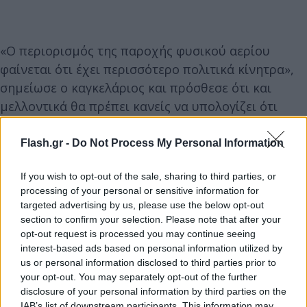
«Ο περιορισμός της παροχής φυσικού αερίου
φαίνεται ότι έχει περισσότερο πολιτικά κίνητρα»,
σημείωσε ο καγκελάριος και πρόσθεσε ότι και
μελλοντικά θα πρέπει κανείς να υπολογίζει ότι
«μπορεί πάντα να υπάρχουν οποιαδήποτε δήθεν
προβλήματα για να μη λειτουργεί κάτι». Ακόμη και
Flash.gr -
Do Not Process My Personal Information
μετά την παράδοση της τουρμπίνας, η Γερμανία
If you wish to opt-out of the sale, sharing to third parties, or
πρέπει να είναι προετοιμασμένη για ενδεχόμενα
processing of your personal or sensitive information for
τέτοια «προβλήματα», δήλωσε.
targeted advertising by us, please use the below opt-out
section to confirm your selection. Please note that after your
opt-out request is processed you may continue seeing
Εκπρόσωπος της Siemens Energy δήλωσε επίσης
interest-based ads based on personal information utilized by
ότι η τουρμπίνα, η οποία επισκευάστηκε στις
us or personal information disclosed to third parties prior to
εγκαταστάσεις της εταιρίας στον Καναδά και
your opt-out. You may separately opt-out of the further
disclosure of your personal information by third parties on the
εστάλη στη Γερμανία προκειμένου να παραδοθεί
IAB’s list of downstream participants. This information may