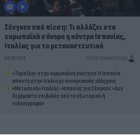
Σένγκεν υπό πίεση: Τι αλλάζει στα
ευρωπαϊκά σύνορα η κόντρα Ισπανίας,
Ιταλίας για το μεταναστευτικό
08.08.2026
ΓΙΏΡΓΟΣ ΓΕΩΡΓΑΚΌΠΟΥΛΟΣ
«Τορπίλη» στην ευρωπαϊκή ενότητα: Η Ισπανία
απαντά στην Ιταλία με συνοριακούς ελέγχους
«Μετωπική» Ιταλίας-Ισπανίας για Σένγκεν: «Δεν
δεχόμαστε επιβολές από το εξωτερικό ή
τελεσίγραφα»