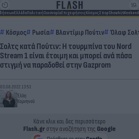
ιδήσεων
Ελλάδα
Πολιτική
Οικονομία
Επιχειρήσεις
Κόσμος
Σπορ
Showbiz
Weekend
Κόσμος
Ρωσία
Βλαντίμιρ Πούτιν
Όλαφ Σολ
Σολτς κατά Πούτιν: Η τουρμπίνα του Nord
Stream 1 είναι έτοιμη και μπορεί ανά πάσα
στιγμή να παραδοθεί στην Gazprom
03.08.2022 13:53
Έλλη
Κομνηνού
Κάνε κλικ και δες περισσότερο
Flash.gr
στην αναζήτηση της
Google