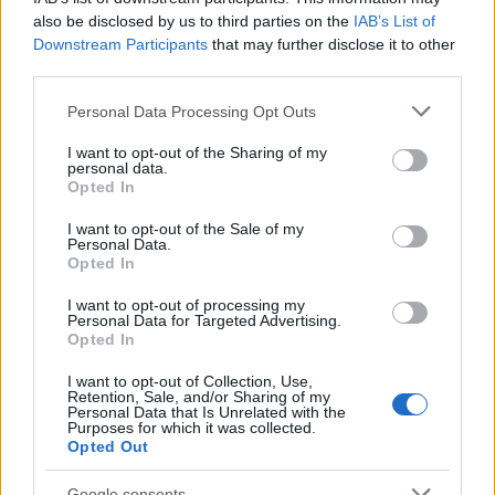
στην Gazprom, είναι μόνο μία από τις συνολικά έξι
also be disclosed by us to third parties on the
IAB’s List of
μεγαλύτερες και δύο μικρότερες τουρμπίνες που
Downstream Participants
that may further disclose it to other
χρησιμοποιούνται στον Nord Stream 1, αλλά για
third parties.
την λειτουργία του αγωγού στο 100% των
Please note that this website/app uses one or more Google
Personal Data Processing Opt Outs
δυνατοτήτων του αρκούν μόνο οι πέντε
services and may gather and store information including but
not limited to your visit or usage behaviour. You may click to
I want to opt-out of the Sharing of my
τουρμπίνες.
personal data.
grant or deny consent to Google and its third-party tags to
Opted In
use your data for below specified purposes in below Google
consent section.
I want to opt-out of the Sale of my
Personal Data.
Opted In
I want to opt-out of processing my
Personal Data for Targeted Advertising.
Opted In
I want to opt-out of Collection, Use,
Retention, Sale, and/or Sharing of my
Personal Data that Is Unrelated with the
Purposes for which it was collected.
Opted Out
Google consents