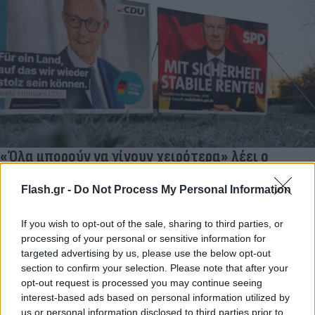
«Όλα μπορούν να γίνουν χειρότερα» λέει ο
γερμανικός Τύπος μια «ανάσα» πριν τις εκλογές
της Κυριακής
Flash.gr -
Do Not Process My Personal Information
Ο γερμανικός Τύπος δημοσιεύει πληθώρα σχολίων μία ανάσα
If you wish to opt-out of the sale, sharing to third parties, or
πριν τις ομοσπονδιακές εκλογές - Στο μικροσκόπιο οι
processing of your personal or sensitive information for
αναποφάσιστοι ψηφοφόροι
targeted advertising by us, please use the below opt-out
Συντακτική
section to confirm your selection. Please note that after your
22.02.2025 13:27
Ομάδα
opt-out request is processed you may continue seeing
Flash.gr
interest-based ads based on personal information utilized by
us or personal information disclosed to third parties prior to