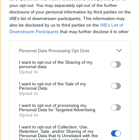
your opt-out. You may separately opt-out of the further
disclosure of your personal information by third parties on the
IAB’s list of downstream participants. This information may
also be disclosed by us to third parties on the
IAB’s List of
Downstream Participants
that may further disclose it to other
third parties.
Please note that this website/app uses one or more Google
Personal Data Processing Opt Outs
services and may gather and store information including but
not limited to your visit or usage behaviour. You may click to
I want to opt-out of the Sharing of my
personal data.
grant or deny consent to Google and its third-party tags to
Opted In
Εκλογές στις μέρες της Zeitenwende - Η Γερμανία
use your data for below specified purposes in below Google
consent section.
σε νέα εποχή
I want to opt-out of the Sale of my
Personal Data.
Opted In
Η αλλαγή του εκλογικού νόμου το 2023 έχει ως αποτέλεσμα
τον περιορισμό των βουλευτών της Κάτω Βουλής (Bundestag)
I want to opt-out of processing my
σε 630.
Personal Data for Targeted Advertising.
Opted In
Συντακτική
22.02.2025 10:59
Ομάδα
I want to opt-out of Collection, Use,
Flash.gr
Retention, Sale, and/or Sharing of my
Personal Data that Is Unrelated with the