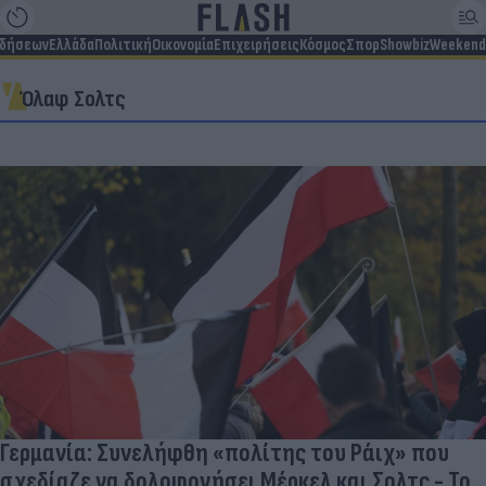
ιδήσεων
Ελλάδα
Πολιτική
Οικονομία
Επιχειρήσεις
Κόσμος
Σπορ
Showbiz
Weekend
Όλαφ Σολτς
Γερμανία: Συνελήφθη «πολίτης του Ράιχ» που
σχεδίαζε να δολοφονήσει Μέρκελ και Σολτς - Το