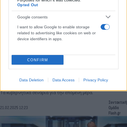
Purposes for which it was collected.
Opted Out
Google consents
I want to allow Google to enable storage
related to advertising like cookies on web or
device identifiers in apps.
CONFIRM
Ώρα εκλογών στη Γερμανία: Πτώση στο «παρά
πέντε» για το φαβορί Μερτς - «Καλπάζει» στη 2η
Data Deletion
Data Access
Privacy Policy
θέση το AfD
Τα κυβερνητικά σενάρια για την επόμενη μέρα.
Συντακτική
21.02.2025 12:23
Ομάδα
Flash.gr