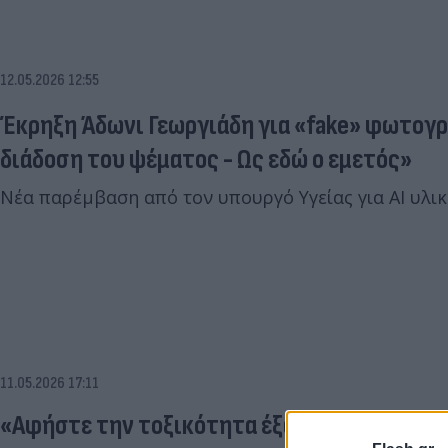
12.05.2026 12:55
Έκρηξη Άδωνι Γεωργιάδη για «fake» φωτογρ
διάδοση του ψέματος - Ως εδώ ο εμετός»
Νέα παρέμβαση από τον υπουργό Υγείας για AI υλικ
11.05.2026 17:11
«Αφήστε την τοξικότητα έξω από την πολιτι