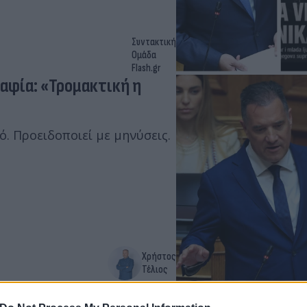
Συντακτική
Ομάδα
Flash.gr
αφία: «Τρομακτική η
ό. Προειδοποιεί με μηνύσεις.
Χρήστος
Τέλιος
κή»: Ο Γεωργιάδης για