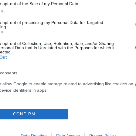
o opt-out of the Sale of my Personal Data.
In
α fake βίντεο
to opt-out of processing my Personal Data for Targeted
ing.
In
ολέμου, με βίντεο που
 χρήστες.
o opt-out of Collection, Use, Retention, Sale, and/or Sharing
ersonal Data that Is Unrelated with the Purposes for which it
lected.
Out
consents
o allow Google to enable storage related to advertising like cookies on
evice identifiers in apps.
Συντακτική
Ομάδα
Flash.gr
CONFIRM
-νωρίς στο μονοπάτι του
Data Deletion
Data Access
Privacy Policy