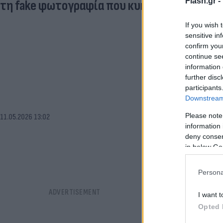
Flash.gr -
τη fake φωτογραφία που κυκλοφόρησε
If you wish 
sensitive in
confirm you
continue se
information 
further disc
participants
Downstream 
Please note
11.05.2026 13:02
information 
deny consent
in below Go
Persona
I want t
Opted 