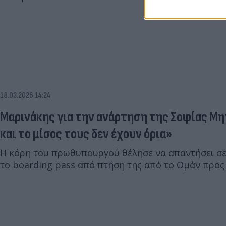
18.03.2026 14:24
Μαρινάκης για την ανάρτηση της Σοφίας Μη
και το μίσος τους δεν έχουν όρια»
Η κόρη του πρωθυπουργού θέλησε να απαντήσει σε
το boarding pass από πτήση της από το Ομάν προς 