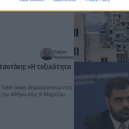
Γιώργος
Χουδαλάκης
τσοτάκη: «Η τοξικότητα
 fake news δημοσιοποιώντας
την Αθήνα στις 6 Μαρτίου.