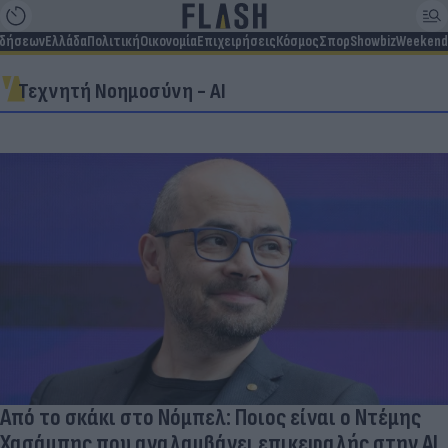
ιδήσεων
Ελλάδα
Πολιτική
Οικονομία
Επιχειρήσεις
Κόσμος
Σπορ
Showbiz
Weekend
Τεχνητή Νοημοσύνη - AI
Από το σκάκι στο Νόμπελ: Ποιος είναι ο Ντέμης
Χασάμπης που αναλαμβάνει επικεφαλής στην ΑΙ