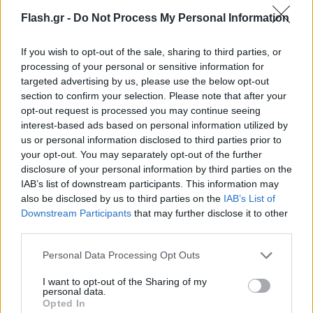
Πώς η AI αλλάζει τα Media και την επικοινωνία -
Flash.gr -
Do Not Process My Personal Information
Το πρώτο Athens Media & Communications Summit
If you wish to opt-out of the sale, sharing to third parties, or
Στις 2 Οκτωβρίου Το πρώτο Athens Media & Communications
processing of your personal or sensitive information for
Summit.
targeted advertising by us, please use the below opt-out
section to confirm your selection. Please note that after your
Νίκος
30.07.2026 11:54
Σακελλαρίου
opt-out request is processed you may continue seeing
interest-based ads based on personal information utilized by
us or personal information disclosed to third parties prior to
your opt-out. You may separately opt-out of the further
disclosure of your personal information by third parties on the
IAB’s list of downstream participants. This information may
also be disclosed by us to third parties on the
IAB’s List of
Downstream Participants
that may further disclose it to other
third parties.
Please note that this website/app uses one or more Google
Personal Data Processing Opt Outs
services and may gather and store information including but
not limited to your visit or usage behaviour. You may click to
I want to opt-out of the Sharing of my
personal data.
grant or deny consent to Google and its third-party tags to
Συζητήσεις χρηστών με το Claude εμφανίστηκαν
Opted In
use your data for below specified purposes in below Google