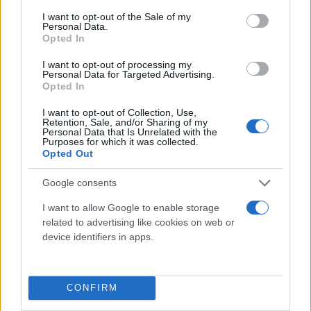
στο διαδίκτυο, συναγερμός στις πλατφόρμες
consent section.
I want to opt-out of the Sale of my
Personal Data.
Ιδιωτικές συζητήσεις με το ΑΙ Claude διέρρευσαν στο internet
Opted In
και τα προβλήματα συνεχίζονται
I want to opt-out of processing my
Παύλος
29.07.2026 15:44
Personal Data for Targeted Advertising.
Παπαπαύλου
Opted In
I want to opt-out of Collection, Use,
Retention, Sale, and/or Sharing of my
Personal Data that Is Unrelated with the
Purposes for which it was collected.
Opted Out
Google consents
I want to allow Google to enable storage
related to advertising like cookies on web or
device identifiers in apps.
Ρήγμα στην καρδιά της AI: Εκείνοι που την
δημιούργησαν ζητούν τώρα από τις ΗΠΑ να
CONFIRM
«πατήσουν φρένο»