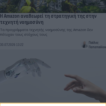
Η Amazon αναθεωρεί τη στρατηγική της στην
τεχνητή νοημοσύνη
Τα προγράμματα τεχνητής νοημοσύνης της Amazon δεν
πέτυχαν τους στόχους τους
Παύλος
30.07.2026 13:22
Παπαπαύλου