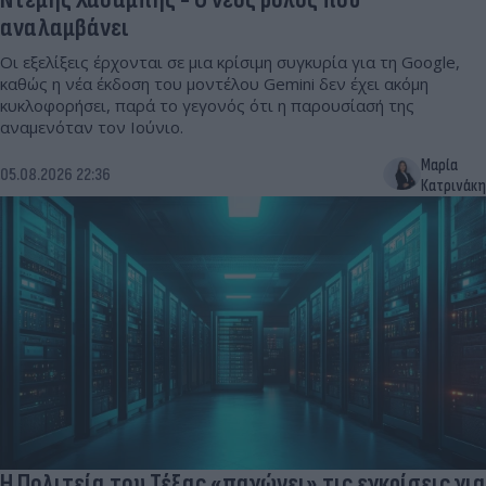
αναλαμβάνει
Οι εξελίξεις έρχονται σε μια κρίσιμη συγκυρία για τη Google,
καθώς η νέα έκδοση του μοντέλου Gemini δεν έχει ακόμη
κυκλοφορήσει, παρά το γεγονός ότι η παρουσίασή της
αναμενόταν τον Ιούνιο.
Μαρία
05.08.2026 22:36
Κατρινάκη
Η Πολιτεία του Τέξας «παγώνει» τις εγκρίσεις για