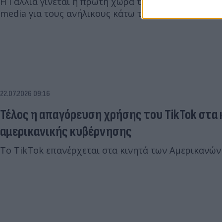
Η Γαλλία γίνεται η πρώτη χώρα της ΕΕ που απαγορε
media για τους ανήλικους κάτω των 15 ετών.
22.07.2026 09:16
Τέλος η απαγόρευση χρήσης του TikTok στα
αμερικανικής κυβέρνησης
Το TikTok επανέρχεται στα κινητά των Αμερικανώ