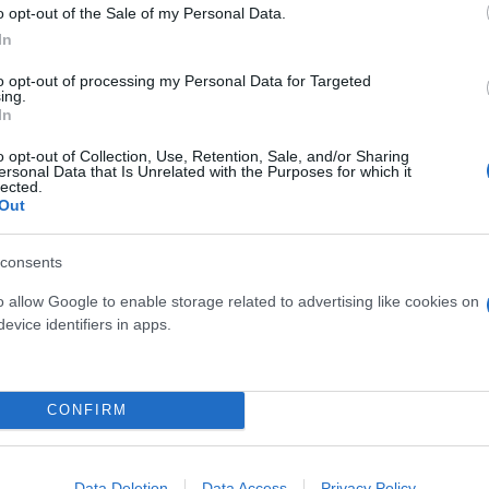
o opt-out of the Sale of my Personal Data.
In
 στο Tik Tok αν δεν
to opt-out of processing my Personal Data for Targeted
ing.
In
o opt-out of Collection, Use, Retention, Sale, and/or Sharing
 τους κανόνες προστασίας
ersonal Data that Is Unrelated with the Purposes for which it
lected.
Out
consents
o allow Google to enable storage related to advertising like cookies on
evice identifiers in apps.
Συντακτική
Ομάδα
Flash.gr
15: Η Γαλλία «μίλησε» και
CONFIRM
Data Deletion
Data Access
Privacy Policy