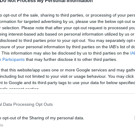
Do Not Process My Personal Information
ιση του εθισμού στις
to opt-out of the sale, sharing to third parties, or processing of your per
ειδικευμένο κέντρο της
formation for targeted advertising by us, please use the below opt-out s
r selection. Please note that after your opt-out request is processed y
eing interest-based ads based on personal information utilized by us or
disclosed to third parties prior to your opt-out. You may separately opt-
losure of your personal information by third parties on the IAB’s list of
. This information may also be disclosed by us to third parties on the
IA
Participants
that may further disclose it to other third parties.
Μαρία
 that this website/app uses one or more Google services and may gath
Κατρινάκη
including but not limited to your visit or usage behaviour. You may click 
 to Google and its third-party tags to use your data for below specifi
ogle consent section.
l Data Processing Opt Outs
o opt-out of the Sharing of my personal data.
In