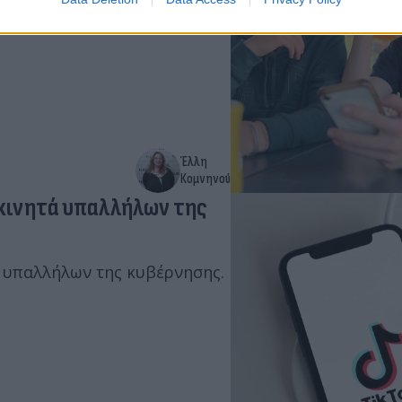
ύει την πρόσβαση στα social
Έλλη
Κομνηνού
 κινητά υπαλλήλων της
ν υπαλλήλων της κυβέρνησης.