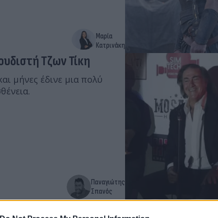
Μαρία
Κατρινάκη
γουδιστή Τζων Τίκη
και μήνες έδινε μια πολύ
θένεια.
Παναγιώτης
Σπανός
σμό στα social media -