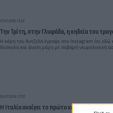
27.07.2026 13:23
Την Τρίτη, στην Γλυφάδα, η κηδεία του τρα
Η κόρη του Άντζελα έγραψε στο Instagram ότι εδώ 
δύσκολη και άνιση μάχη με σοβαρή νευρολογική ασ
26.07.2026 17:37
Η Ιταλία ανοίγει το πρώτο κέντρο για τον εθι