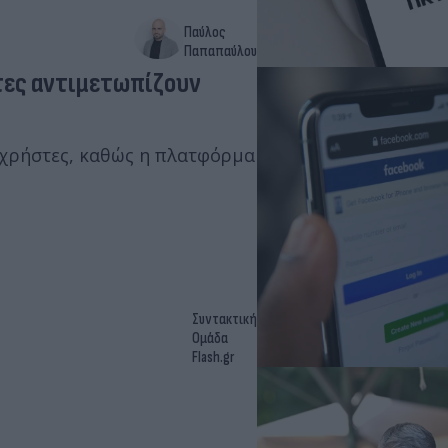
Παύλος
Παπαπαύλου
τες αντιμετωπίζουν
χρήστες, καθώς η πλατφόρμα
Συντακτική
Ομάδα
Flash.gr