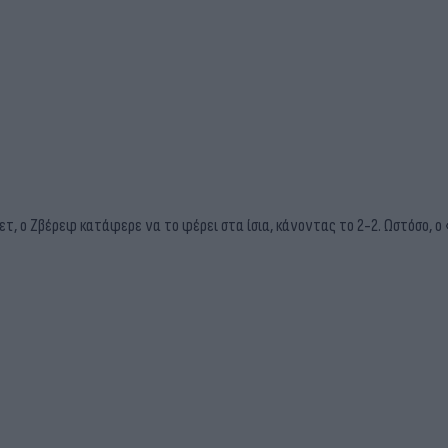
τ, ο Ζβέρεφ κατάφερε να το φέρει στα ίσια, κάνοντας το 2-2. Ωστόσο, ο