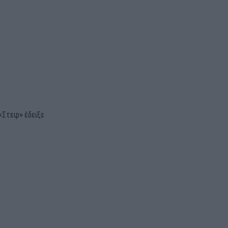
 «Στεφ» έδειξε