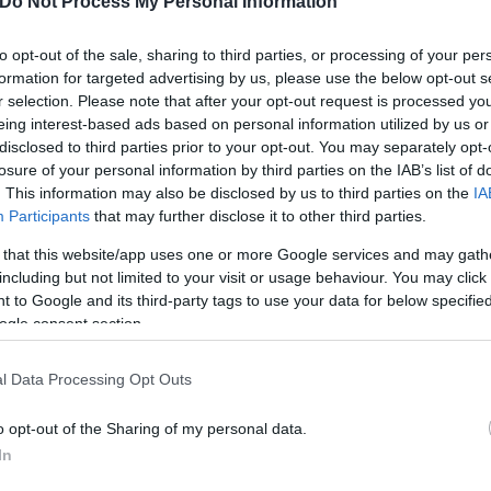
Do Not Process My Personal Information
α του Τσιτσιπά να πάρει το εισιτήριο για τελικό γκραν σλαμ, μετά από α
19, 2021).
to opt-out of the sale, sharing to third parties, or processing of your per
formation for targeted advertising by us, please use the below opt-out s
r selection. Please note that after your opt-out request is processed y
eing interest-based ads based on personal information utilized by us or
ρίς, μόλις στο δεύτερο game, να βρει break, κάτι που έμελλε να αποδειχ
disclosed to third parties prior to your opt-out. You may separately opt-
losure of your personal information by third parties on the IAB’s list of
ντρωμένος και παρά την πίεση που άσκησε ο αντίπαλος του στο σερβίς, κ
. This information may also be disclosed by us to third parties on the
IA
έλεσμα να βρεθεί μπροστά με 4-1 και τελικά να πάρει το σετ με 6-3.
Participants
that may further disclose it to other third parties.
 that this website/app uses one or more Google services and may gath
including but not limited to your visit or usage behaviour. You may click 
 to Google and its third-party tags to use your data for below specifi
ogle consent section.
l Data Processing Opt Outs
o opt-out of the Sharing of my personal data.
In