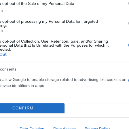
o opt-out of the Sale of my Personal Data.
In
to opt-out of processing my Personal Data for Targeted
ing.
In
o opt-out of Collection, Use, Retention, Sale, and/or Sharing
ersonal Data that Is Unrelated with the Purposes for which it
lected.
Out
consents
o allow Google to enable storage related to advertising like cookies on
evice identifiers in apps.
το πρώτο και παρά την αντίσταση του Έλληνα τενίστα προηγήθηκε με 3-0.
CONFIRM
ηνας πρωταθλητής, όμως, δεν εγκατέλειψε τη μάχη κι όχι μόνο επέστρεψε 
εκριμένα, κέρδισε έξι συνεχόμενα game και μετέτρεψε το 0-3 σε 6-3! Με τ
ε εκείνο το σημείο ο Ζβέρεφ έβγαλε αντίδραση. Ο Γερμανός πήρε τρία σε
Data Deletion
Data Access
Privacy Policy