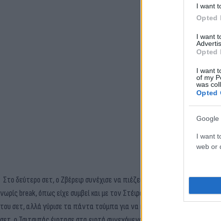
I want t
Opted 
I want 
Advertis
Opted 
I want t
of my P
was col
Opted 
Google 
I want t
web or d
Στο δεύτερο σετ, ο Ζβέρεφ συνέχισε να πιέζει στο σερβίς, πήρε ρίσκο σ
νωρίς break, όπως είχε συμβεί και με τον Στέφανο στο πρώτο σετ. Ο Έλλ
του σετ, αλλά γύρισε τα πάντα τούμπα για να κάνει το 2-0 στα σετ! Συγκ
σετ, ο Τσιτσιπάς έφτασε στα εφτά συνεχόμενα κερδισμένα game, ωστόσο σ