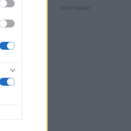
 Επίσης, βρήκε
στη διεκδίκηση
ο 1-0 στο τρίτο
ρί game και