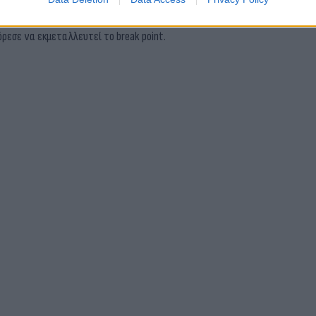
υ Τσιτσιπά κράτησε το σερβίς του και πήρε το σετ για να μειώσει σε 2-1
ρεσε να εκμεταλλευτεί το break point.