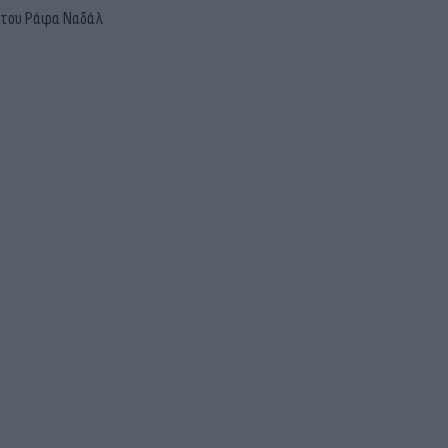
ση του Ράφα Ναδάλ