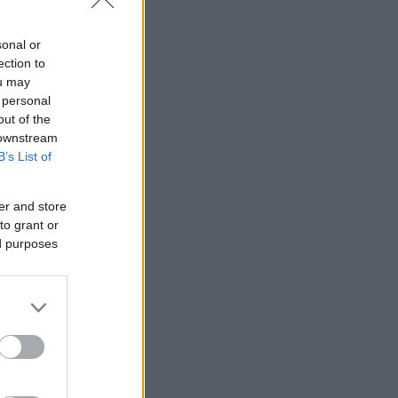
κόμη μια
sonal or
ection to
ou may
 personal
θεί και
out of the
 downstream
ατάφερε να κάνει
B’s List of
er and store
to grant or
ed purposes