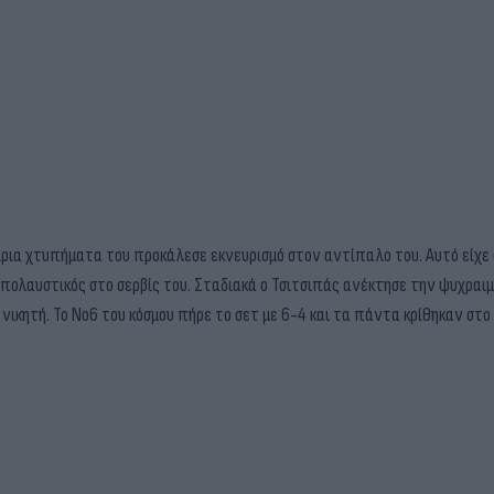
ίρια χτυπήματα του προκάλεσε εκνευρισμό στον αντίπαλο του. Αυτό είχ
πολαυστικός στο σερβίς του. Σταδιακά ο Τσιτσιπάς ανέκτησε την ψυχραιμί
ν νικητή. Το Νο6 του κόσμου πήρε το σετ με 6-4 και τα πάντα κρίθηκαν στ