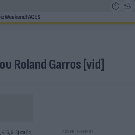
iz
Weekend
FACES
υ Roland Garros [vid]
 4-6, 6-3) και θα