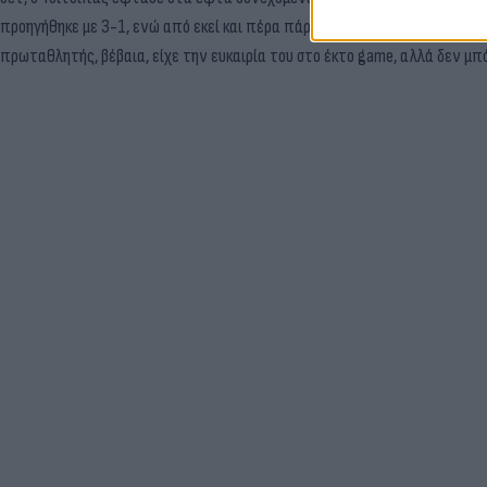
προηγήθηκε με 3-1, ενώ από εκεί και πέρα πάρα τη μεγάλη προσπάθεια το
πρωταθλητής, βέβαια, είχε την ευκαιρία του στο έκτο game, αλλά δεν μπό