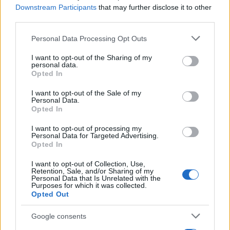
Downstream Participants
that may further disclose it to other
third parties.
Please note that this website/app uses one or more Google
Personal Data Processing Opt Outs
services and may gather and store information including but
not limited to your visit or usage behaviour. You may click to
I want to opt-out of the Sharing of my
personal data.
grant or deny consent to Google and its third-party tags to
Opted In
use your data for below specified purposes in below Google
consent section.
I want to opt-out of the Sale of my
Πάουλα Μπαντόσα: Οι αιχμές για τον Τσιτσιπά
Personal Data.
Opted In
και η αναφορά σε «τοξικές καταστάσεις» μετά
τον χωρισμό τους
I want to opt-out of processing my
Personal Data for Targeted Advertising.
Η Ισπανίδα τενίστρια μίλησε μετά τη νίκη της στο Βερολίνο για
Opted In
τις δυσκολίες που βίωσε το τελευταίο διάστημα, αφήνοντας
υπαινιγμούς για τη σχέση της με τον Στέφανο Τσιτσιπά.
I want to opt-out of Collection, Use,
Retention, Sale, and/or Sharing of my
Personal Data that Is Unrelated with the
Συντακτική
Purposes for which it was collected.
19.06.2026 17:06
Ομάδα
Opted Out
Flash.gr
Google consents