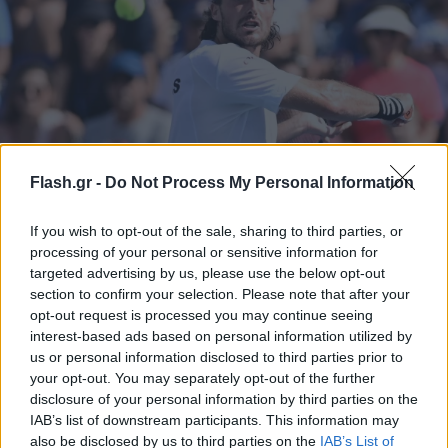
Τέλος η συνεργασία του Τσιτσιπά με τον πατέρα
Flash.gr -
Do Not Process My Personal Information
του - «Αν σε απέρριψαν, γλίτωσες από το λάθος
μέρος»
If you wish to opt-out of the sale, sharing to third parties, or
Ο Στέφανος Τσιτσιπάς αλλάζει προπονητή πριν από το
processing of your personal or sensitive information for
Wimbledon, με τον Τόμας Περίν να αναλαμβάνει την τεχνική
targeted advertising by us, please use the below opt-out
του καθοδήγηση.
section to confirm your selection. Please note that after your
opt-out request is processed you may continue seeing
Συντακτική
interest-based ads based on personal information utilized by
29.06.2026 09:00
Ομάδα
us or personal information disclosed to third parties prior to
Flash.gr
your opt-out. You may separately opt-out of the further
disclosure of your personal information by third parties on the
IAB’s list of downstream participants. This information may
also be disclosed by us to third parties on the
IAB’s List of