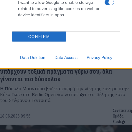
I want to allow Google to enable storage
related to advertising like cookies on web or
device identifiers in apps.
CONFIRM
Data Deletion
Data Access
Privacy Policy
Επίθεση της Μπαντόσα σε Τσιτσιπά: «Όταν
υπάρχουν τοξικά πράγματα γύρω σου, όλα
γίνονται πιο δύσκολα»
Η Πάουλα Μπαντόσα βρήκε αφορμή την νίκη της κόντρα στην
Κόκο Γκοφ στο Berlin Open για να πετάξει τα... βέλη της κατά
του Στέφανου Τσιτσιπά.
Συντακτική
18.06.2026 09:56
Ομάδα
Flash.gr