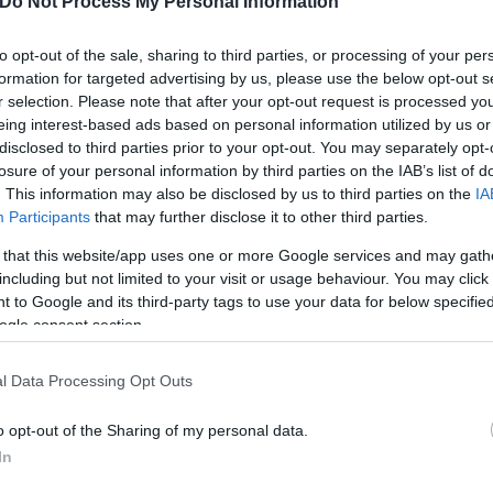
Do Not Process My Personal Information
to opt-out of the sale, sharing to third parties, or processing of your per
απογοήτευσή τους για την απόφασή του να προωθήσ
formation for targeted advertising by us, please use the below opt-out s
r selection. Please note that after your opt-out request is processed y
eing interest-based ads based on personal information utilized by us or
disclosed to third parties prior to your opt-out. You may separately opt-
 να επανεξετάσεις την προβολή μιας συγγραφέως πο
losure of your personal information by third parties on the IAB’s list of
» σχολίασε χρήστης του X.
. This information may also be disclosed by us to third parties on the
IA
Participants
that may further disclose it to other third parties.
» ανέφερε άλλος χρήστης.
 that this website/app uses one or more Google services and may gath
including but not limited to your visit or usage behaviour. You may click 
 to Google and its third-party tags to use your data for below specifi
ogle consent section.
l Data Processing Opt Outs
o opt-out of the Sharing of my personal data.
In