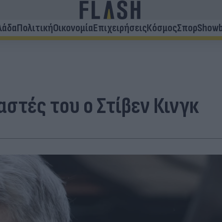
λάδα
Πολιτική
Οικονομία
Επιχειρήσεις
Κόσμος
Σπορ
Showb
αστές του ο Στίβεν Κινγκ