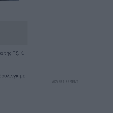
 της Τζ. Κ.
όουλινγκ με