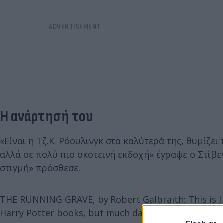
Η ανάρτησή του
«Είναι η Τζ.Κ. Ρόουλινγκ στα καλύτερά της, θυμίζ
αλλά σε πολύ πιο σκοτεινή εκδοχή» έγραψε ο Στίβε
στιγμή» πρόσθεσε.
THE RUNNING GRAVE, by Robert Galbraith: This is J.K.
Harry Potter books, but much darker. This got me th