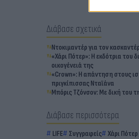
Διάβασε σχετικά
Ντοκιμαντέρ για τον κασκαντέρ
«Χάρι Πότερ»: Η εκδότρια του 
οικογένειά της
«Crown»: Η απάντηση στους ισ
πριγκίπισσας Νταϊάνα
Μπόρις Τζόνσον: Με δική του 
Διάβασε περισσότερα
LIFE
Συγγραφείς
Χάρι Πότερ