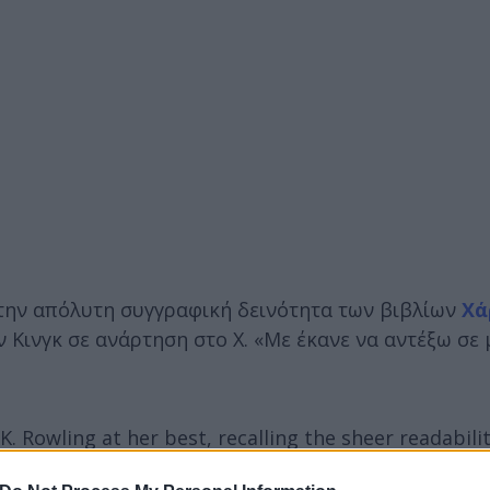
ει την απόλυτη συγγραφική δεινότητα των βιβλίων
Χά
ν Κινγκ σε ανάρτηση στο X. «Με έκανε να αντέξω σε
 Rowling at her best, recalling the sheer readabilit
rough a difficult time.