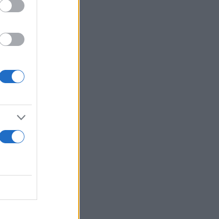
ι θαυμαστές
αφωνεί μαζί
πολαύσει όλα
ιν ήταν στην