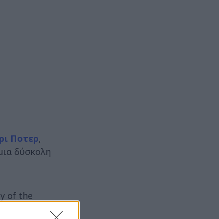
ρι Ποτερ
,
 μια δύσκολη
y of the