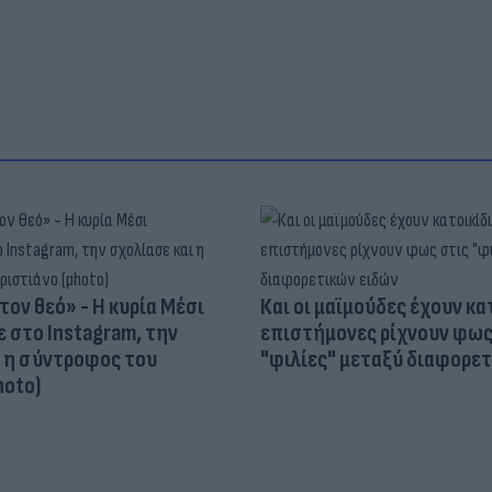
τον θεό» - Η κυρία Μέσι
Και οι μαϊμούδες έχουν κατ
 στο Instagram, την
επιστήμονες ρίχνουν φως
ι η σύντροφος του
"φιλίες" μεταξύ διαφορε
hoto)