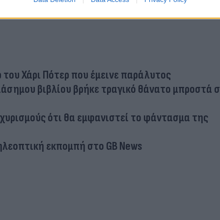
 του Χάρι Πότερ που έμεινε παράλυτος
διάσημου βιβλίου βρήκε τραγικό θάνατο μπροστά 
χυρισμούς ότι θα εμφανιστεί το φάντασμα της
τηλεοπτική εκπομπή στο GB News