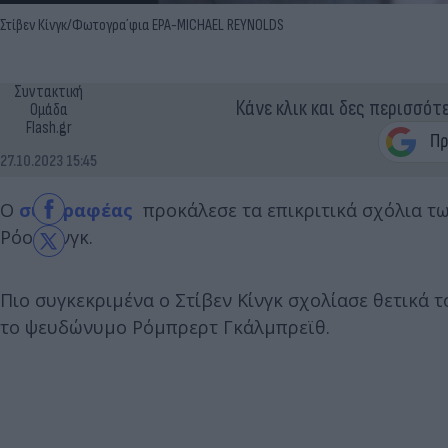
Στίβεν Κίνγκ/Φωτογρα΄φια EPA-MICHAEL REYNOLDS
Συντακτική
Κάνε κλικ και δες περισσότ
Ομάδα
Flash.gr
27.10.2023 15:45
Ο
συγγραφέας
προκάλεσε τα επικριτικά σχόλια των
Ρόουλινγκ.
Πιο συγκεκριμένα ο Στίβεν Κίνγκ σχολίασε θετικά τ
το ψευδώνυμο Ρόμπρερτ Γκάλμπρεϊθ.