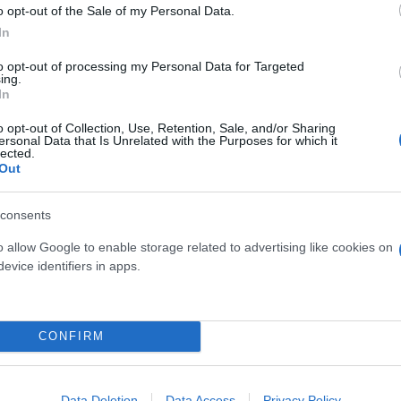
o opt-out of the Sale of my Personal Data.
In
to opt-out of processing my Personal Data for Targeted
ing.
In
 απόψεις της σχετικά με τα τρανς δικαιώματα, και ο
o opt-out of Collection, Use, Retention, Sale, and/or Sharing
 απόφασή του να προωθήσει το έργο της, παρότι δι
ersonal Data that Is Unrelated with the Purposes for which it
lected.
Out
τόσο λαμπρό βιβλίο» σημειώνεται σε σχόλιο. «Έχω α
consents
 Running Grave, ιδιαίτερα τα κεφάλαια όπου ο Ρόμπ
o allow Google to enable storage related to advertising like cookies on
σχόλιο.
evice identifiers in apps.
ερο
Flash.gr
στην αναζήτηση της
Google
CONFIRM
Data Deletion
Data Access
Privacy Policy