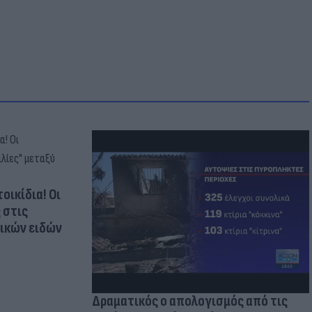
οικίδια! Οι
 στις
τικών ειδών
Δραματικός ο απολογισμός από τις