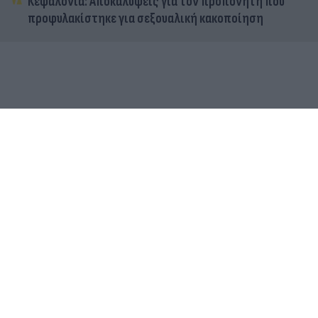
Κεφαλονιά: Αποκαλύψεις για τον προπονητή που
προφυλακίστηκε για σεξουαλική κακοποίηση