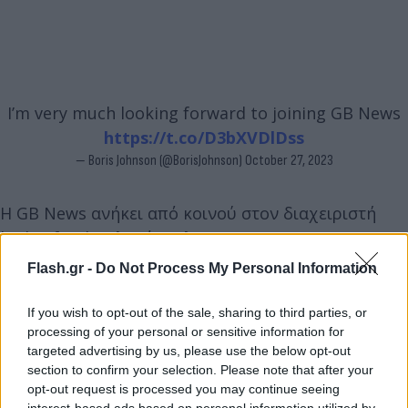
I’m very much looking forward to joining GB News
https://t.co/D3bXVDlDss
— Boris Johnson (@BorisJohnson)
October 27, 2023
Η GB News ανήκει από κοινού στον διαχειριστή
hedge fund Πολ Μάρσαλ και τη Legatum, μια
επενδυτική εταιρεία με έδρα το Ντουμπάι που
Flash.gr -
Do Not Process My Personal Information
συνιδρύθηκε από τον πρόεδρο της GB News, Alan
McCormick. Ο Μάρσαλ λέγεται ότι ετοιμάζει μια
If you wish to opt-out of the sale, sharing to third parties, or
processing of your personal or sensitive information for
προσφορά για να αγοράσει την Daily Telegraph,
targeted advertising by us, please use the below opt-out
πρώην εργοδότη του Τζόνσον.
section to confirm your selection. Please note that after your
opt-out request is processed you may continue seeing
interest-based ads based on personal information utilized by