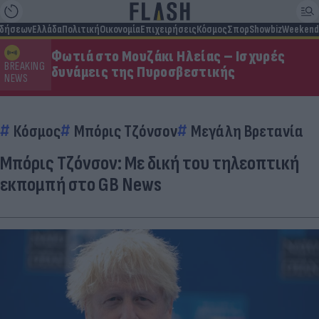
ιδήσεων
Ελλάδα
Πολιτική
Οικονομία
Επιχειρήσεις
Κόσμος
Σπορ
Showbiz
Weekend
Φωτιά στο Μουζάκι Ηλείας – Ισχυρές
BREAKING
δυνάμεις της Πυροσβεστικής
NEWS
Κόσμος
Μπόρις Τζόνσον
Μεγάλη Βρετανία
Μπόρις Τζόνσον: Με δική του τηλεοπτική
εκπομπή στο GB News