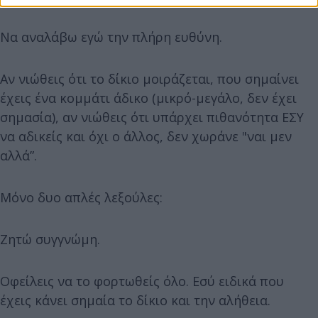
Να αναλάβω εγώ την πλήρη ευθύνη.
Αν νιώθεις ότι το δίκιο μοιράζεται, που σημαίνει
έχεις ένα κομμάτι άδικο (μικρό-μεγάλο, δεν έχει
σημασία), αν νιώθεις ότι υπάρχει πιθανότητα ΕΣΥ
να αδικείς και όχι ο άλλος, δεν χωράνε "ναι μεν
αλλά”.
Μόνο δυο απλές λεξούλες:
Ζητώ συγγνώμη.
Οφείλεις να το φορτωθείς όλο. Εσύ ειδικά που
έχεις κάνει σημαία το δίκιο και την αλήθεια.