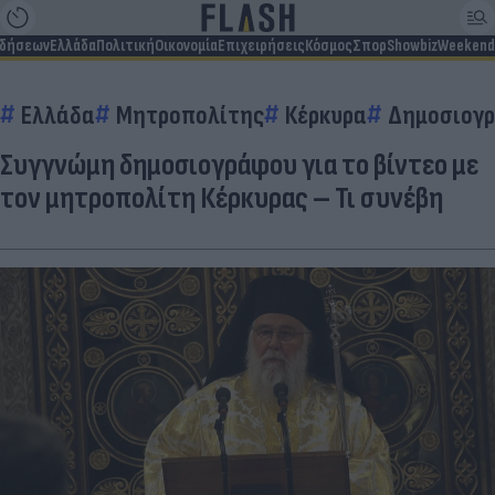
ιδήσεων
Ελλάδα
Πολιτική
Οικονομία
Επιχειρήσεις
Κόσμος
Σπορ
Showbiz
Weekend
Ελλάδα
Μητροπολίτης
Κέρκυρα
Δημοσιογ
Συγγνώμη δημοσιογράφου για το βίντεο με
τον μητροπολίτη Κέρκυρας – Τι συνέβη