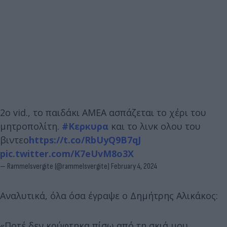
2o vid., το παιδάκι ΑΜΕΑ ασπάζεται το χέρι του
μητροπολίτη.
#Κερκυρα
και το λινκ ολου του
βιντεο
https://t.co/RbUyQ9B7qJ
pic.twitter.com/K7eUvM8o3X
— Rammelsvergite (@rammelsvergite)
February 4, 2024
Αναλυτικά, όλα όσα έγραψε ο Δημήτρης Αλικάκος:
«Ποτέ δεν κρύφτηκα πίσω από τη σκιά μου.