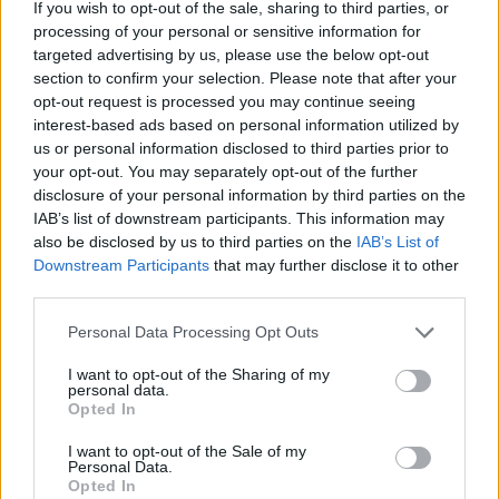
If you wish to opt-out of the sale, sharing to third parties, or
έδειχνε άλλα: Πήραν την ευχή αρκετοί αξιωματικοί,
processing of your personal or sensitive information for
αλλά και πολίτες. Το τυπικό που προβλέπει ευχή
targeted advertising by us, please use the below opt-out
μόνο σε ιερείς και διακόνους δεν τηρήθηκε. Δεν το
section to confirm your selection. Please note that after your
κρίνω, δεν είναι δική μου δουλειά.
opt-out request is processed you may continue seeing
interest-based ads based on personal information utilized by
us or personal information disclosed to third parties prior to
Και στο τέλος μού εστάλη ένα μήνυμα. Από έναν
your opt-out. You may separately opt-out of the further
απλό ιερέα. Τον π. Γεώργιο Βλάχο, προϊστάμενο
disclosure of your personal information by third parties on the
IAB’s list of downstream participants. This information may
του συγκεκριμένου ναού (Αγίου Σπυρίδωνα).
also be disclosed by us to third parties on the
IAB’s List of
Downstream Participants
that may further disclose it to other
third parties.
Χωρίς καταγγελτικό ύφος, χωρίς σηκωμένο το
δάκτυλο, μου εξήγησε τι είχε συμβεί.
Please note that this website/app uses one or more Google
Personal Data Processing Opt Outs
services and may gather and store information including but
not limited to your visit or usage behaviour. You may click to
I want to opt-out of the Sharing of my
Ήταν σαν να μου μιλούσε ο ιερέας πατέρας μου,
personal data.
grant or deny consent to Google and its third-party tags to
Opted In
που δεν ζει πια.
use your data for below specified purposes in below Google
consent section.
I want to opt-out of the Sale of my
Personal Data.
Διαβάζοντας τα λόγια του αναρωτήθηκα: Μήπως
Opted In