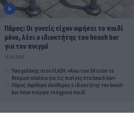
Πάρος: Οι γονείς είχαν αφήσει το παιδί
μόνο, λέει ο ιδιοκτήτης του beach bar
για τον πνιγμό
10.08.2026
Πασχαλάκης στον FLASH: «Άνω των 50 ετών το
θεσμικό πλαίσιο για τις πισίνες στα beach bar»
Πάρος: Αφέθηκε ελεύθερος ο ιδιοκτήτης του beach
bar όπου πνίγηκε το 4χρονο παιδί