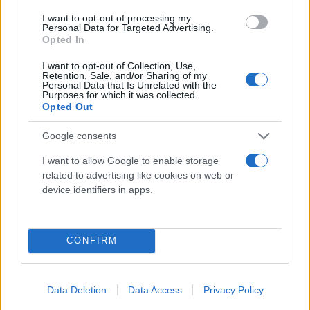
υπήρξα υπερβολικός; Μήπως αδίκησα κάποιον;
I want to opt-out of processing my
Μήπως έσφαλα;
Personal Data for Targeted Advertising.
Opted In
I want to opt-out of Collection, Use,
Και η απάντηση που έδωσε η συνείδησή μου ήταν
Retention, Sale, and/or Sharing of my
Personal Data that Is Unrelated with the
αυτή:
Purposes for which it was collected.
Opted Out
Ίσως.
Google consents
I want to allow Google to enable storage
Στα δικαστήρια, ο τίμιος δικαστής, όταν έχει
related to advertising like cookies on web or
αμφιβολίες για την ενοχή του κατηγορουμένου τον
device identifiers in apps.
αθωώνει.
CONFIRM
Στην προκειμένη περίπτωση, αν και έχω
αμφιβολίες για τα ακριβή γεγονότα και το πλαίσιο
μέσα στο οποίο συνέβησαν, οφείλω να κάνω το
Data Deletion
Data Access
Privacy Policy
ίδιο.