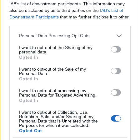
IAB’s list of downstream participants. This information may
also be disclosed by us to third parties on the
IAB’s List of
Downstream Participants
that may further disclose it to other
third parties.
Please note that this website/app uses one or more Google
Personal Data Processing Opt Outs
services and may gather and store information including but
not limited to your visit or usage behaviour. You may click to
I want to opt-out of the Sharing of my
personal data.
grant or deny consent to Google and its third-party tags to
Opted In
use your data for below specified purposes in below Google
consent section.
I want to opt-out of the Sale of my
Personal Data.
Opted In
«Μαρία, σε ευχαριστούμε»: Στο πλευρό της
δημοσιογράφου που γέλασε οι πυροσβέστες με
I want to opt-out of processing my
Personal Data for Targeted Advertising.
ανακοίνωση τους
Opted In
«Οι ανθρωποφάγοι του πληκτρολογίου και του καναπέ ας
I want to opt-out of Collection, Use,
δείξουν λίγη αυτοσυγκράτηση.»
Retention, Sale, and/or Sharing of my
Personal Data that Is Unrelated with the
Purposes for which it was collected.
Συντακτική
Opted Out
04.08.2026 12:35
Ομάδα
Flash.gr