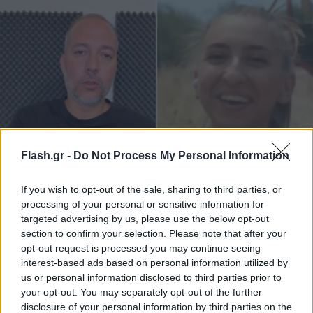
Flash.gr -
Do Not Process My Personal Information
«Μη βαράτε την κοπέλα» - Γνωστός
If you wish to opt-out of the sale, sharing to third parties, or
μετεωρολόγος εξηγεί για ποιον λόγο γέλασε η
processing of your personal or sensitive information for
δημοσιογράφος
targeted advertising by us, please use the below opt-out
section to confirm your selection. Please note that after your
Τη εξήγησή του για όσα προηγήθηκαν της ζωντανής μετάδοσης
opt-out request is processed you may continue seeing
έδωσε ο μετεωρολόγος Γιάννης Σταματάκης, ζητώντας να μην
interest-based ads based on personal information utilized by
κρίνεται κανείς από μία μεμονωμένη στιγμή.
us or personal information disclosed to third parties prior to
your opt-out. You may separately opt-out of the further
Γιάννης
04.08.2026 14:01
disclosure of your personal information by third parties on the
Τσούρτης