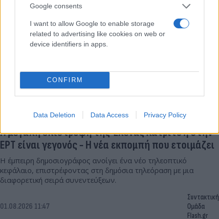
Google consents
I want to allow Google to enable storage
related to advertising like cookies on web or
device identifiers in apps.
CONFIRM
Data Deletion
Data Access
Privacy Policy
Η μεγάλη επιστροφή της Έλενας Κατρίτση στην
ΕΡΤ είναι γεγονός - Η νέα εκπομπή που ετοιμάζει
Η έμπειρη δημοσιογράφος ανοίγει ένα νέο τηλεοπτικό
κεφάλαιο, επιστρέφοντας στη δημόσια τηλεόραση με μια
διαφορετική σειρά συνεντεύξεων.
Συντακτική
01.08.2026 11:47
Ομάδα
Flash.gr