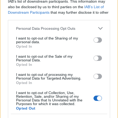
IAB’s list of downstream participants. This information may
also be disclosed by us to third parties on the
IAB’s List of
Ο ανακριτής για το συμβάν στο πλοίο διέταξε τη
Downstream Participants
that may further disclose it to other
διενέργεια προκαταρκτικής εξέτασης, ενώ οι δύο
third parties.
ναύτες είναι καλά στην υγεία τους.
Please note that this website/app uses one or more Google
Personal Data Processing Opt Outs
services and may gather and store information including but
not limited to your visit or usage behaviour. You may click to
I want to opt-out of the Sharing of my
Η υπόθεση βρίσκεται στη δικαιοσύνη.
personal data.
grant or deny consent to Google and its third-party tags to
Opted In
use your data for below specified purposes in below Google
consent section.
I want to opt-out of the Sale of my
Personal Data.
Opted In
I want to opt-out of processing my
Personal Data for Targeted Advertising.
Opted In
I want to opt-out of Collection, Use,
Retention, Sale, and/or Sharing of my
Personal Data that Is Unrelated with the
Purposes for which it was collected.
Opted Out