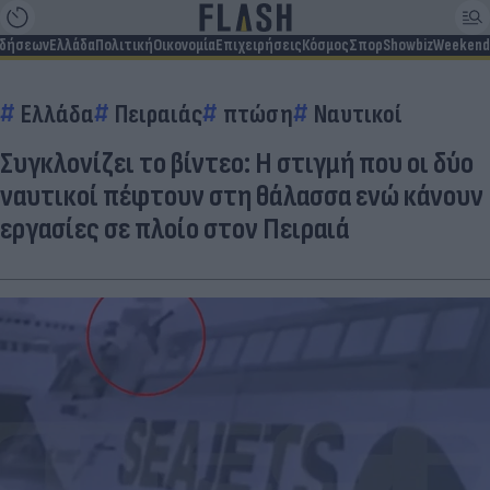
ιδήσεων
Ελλάδα
Πολιτική
Οικονομία
Επιχειρήσεις
Κόσμος
Σπορ
Showbiz
Weekend
Ελλάδα
Πειραιάς
πτώση
Ναυτικοί
Συγκλονίζει το βίντεο: Η στιγμή που οι δύο
ναυτικοί πέφτουν στη θάλασσα ενώ κάνουν
εργασίες σε πλοίο στον Πειραιά