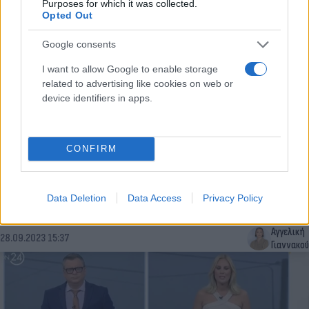
Purposes for which it was collected.
Opted Out
Google consents
I want to allow Google to enable storage
related to advertising like cookies on web or
device identifiers in apps.
CONFIRM
Πτώση ελικοπτέρου – Βόρεια Εύβοια: Σε εξέλιξη
έρευνες για τον εντοπισμό του – Αποκαλυπτικές
Data Deletion
Data Access
Privacy Policy
μαρτυρίες
Αγγελική
28.09.2023 15:37
Γιαννακού