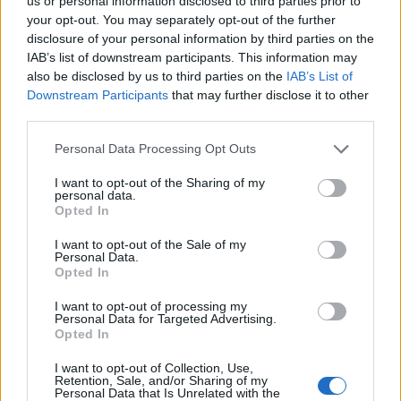
us or personal information disclosed to third parties prior to
Συντακτική
your opt-out. You may separately opt-out of the further
04.11.2023 12:48
Ομάδα
disclosure of your personal information by third parties on the
Flash.gr
IAB’s list of downstream participants. This information may
also be disclosed by us to third parties on the
IAB’s List of
Downstream Participants
that may further disclose it to other
third parties.
Please note that this website/app uses one or more Google
Personal Data Processing Opt Outs
services and may gather and store information including but
not limited to your visit or usage behaviour. You may click to
I want to opt-out of the Sharing of my
personal data.
grant or deny consent to Google and its third-party tags to
Opted In
use your data for below specified purposes in below Google
consent section.
I want to opt-out of the Sale of my
Personal Data.
Opted In
Τραγωδία στη Βενετία: Στο μικροσκόπιο των
I want to opt-out of processing my
αρχών τα αίτια – Κλειδιά ο ρόλος του οδηγού και
Personal Data for Targeted Advertising.
οι μπάρες ασφαλείας
Opted In
Τάνια
I want to opt-out of Collection, Use,
05.10.2023 13:19
Retention, Sale, and/or Sharing of my
Γκιώση
Personal Data that Is Unrelated with the