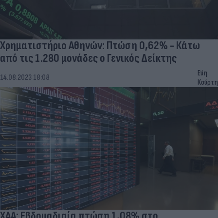
Χρηματιστήριο Αθηνών: Πτώση 0,62% - Κάτω
από τις 1.280 μονάδες ο Γενικός Δείκτης
Εύη
14.08.2023 18:08
Κούρτη
ΧΑΑ: Εβδομαδιαία πτώση 1,08% στο