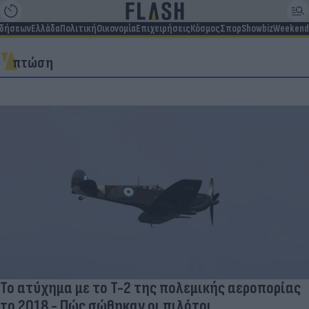
ιδήσεων
Ελλάδα
Πολιτική
Οικονομία
Επιχειρήσεις
Κόσμος
Σπορ
Showbiz
Weekend
πτώση
Το ατύχημα με το T-2 της πολεμικής αεροπορίας
το 2018 - Πώς σώθηκαν οι πιλότοι