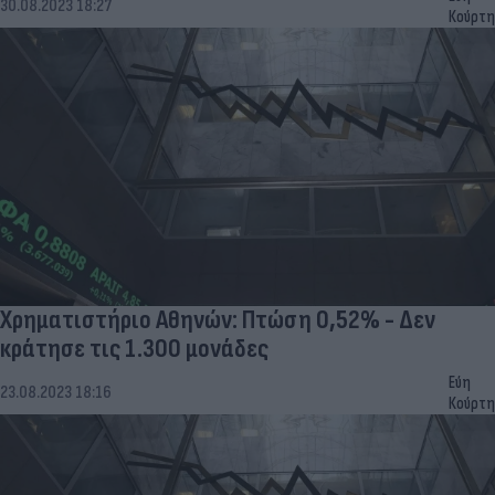
30.08.2023 18:27
Κούρτη
Χρηματιστήριο Αθηνών: Πτώση 0,52% - Δεν
κράτησε τις 1.300 μονάδες
Εύη
23.08.2023 18:16
Κούρτη