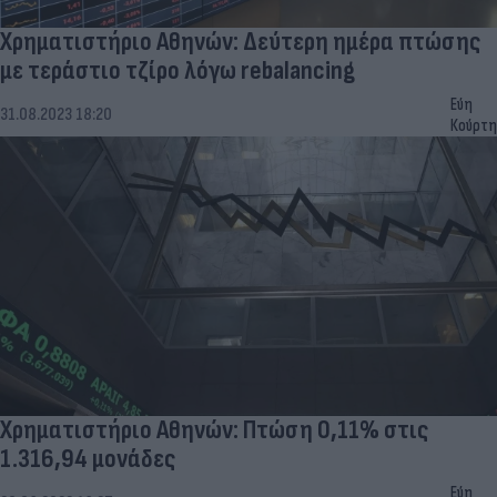
Χρηματιστήριο Αθηνών: Δεύτερη ημέρα πτώσης
με τεράστιο τζίρο λόγω rebalancing
Εύη
31.08.2023 18:20
Κούρτη
Χρηματιστήριο Αθηνών: Πτώση 0,11% στις
1.316,94 μονάδες
Εύη