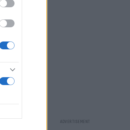
άρτητα από
ι ως θέση