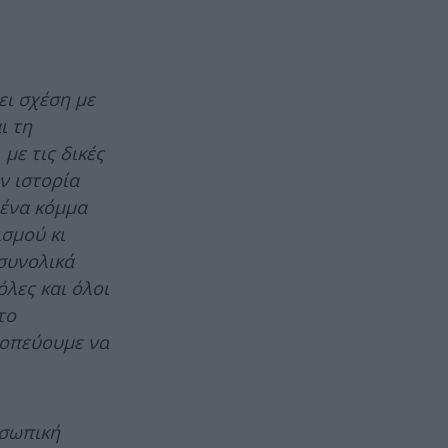
ει σχέση με
ι τη
με τις δικές
ην ιστορία
 ένα κόμμα
ισμού κι
 συνολικά
λες και όλοι
το
κοπεύουμε να
οσωπική