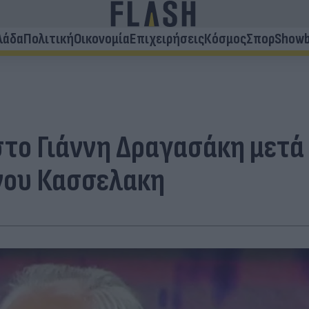
λάδα
Πολιτική
Οικονομία
Επιχειρήσεις
Κόσμος
Σπορ
Showb
στο Γιάννη Δραγασάκη μετά
νου Κασσελακη