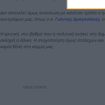
Δεν αποτελεί όμως ανανέωση με κανέναν τρόπο ο ηλ
συντρόφων μας, όπως ο σ.
Γιάννης Δραγασάκης
, 
Η κριτική, στο βαθμό που η πολιτική ανήκει στη δημ
σκληρή ή άδικη. Η στοχοποίηση όμως στελεχών και 
καμία θέση στο κόμμα μας.