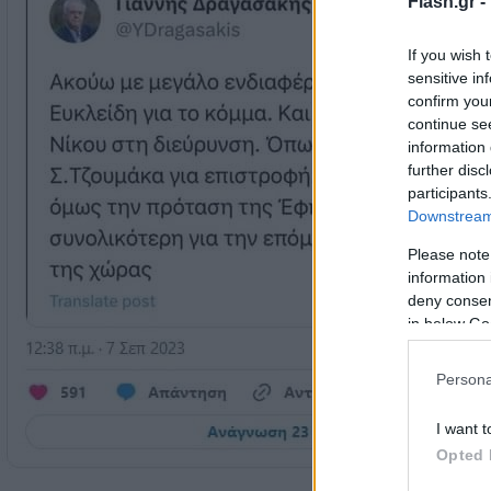
Flash.gr -
If you wish 
sensitive in
confirm you
continue se
information 
further disc
participants
Downstream 
Please note
information 
deny consent
in below Go
Persona
I want t
Opted 