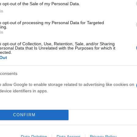
o opt-out of the Sale of my Personal Data.
υπογράφουν:
In
to opt-out of processing my Personal Data for Targeted
ing.
In
o opt-out of Collection, Use, Retention, Sale, and/or Sharing
ersonal Data that Is Unrelated with the Purposes for which it
lected.
Out
consents
o allow Google to enable storage related to advertising like cookies on
evice identifiers in apps.
CONFIRM
νο, μέλη, φίλοι/ες και στελέχη του ΣΥΡΙΖΑ ΠΣ, ανεξ
οεδρία του ΣΥΡΙΖΑ ΠΣ, στηρίξαμε και στηρίζουμε κα
νέωση του κόμματος σε όλα τα επίπεδα.
Data Deletion
Data Access
Privacy Policy