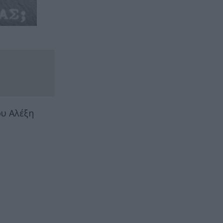
ου Αλέξη