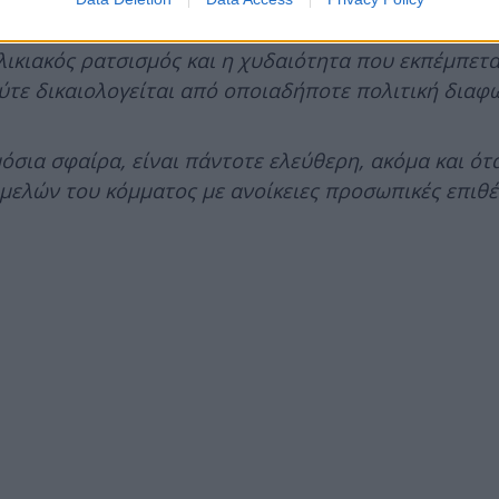
ικιακός ρατσισμός και η χυδαιότητα που εκπέμπετα
ούτε δικαιολογείται από οποιαδήποτε πολιτική διαφ
όσια σφαίρα, είναι πάντοτε ελεύθερη, ακόμα και ότα
μελών του κόμματος με ανοίκειες προσωπικές επιθέσ