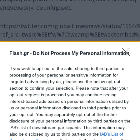
επανένωση», συμπλήρωσε.
https://twitter.com/globaltimesnews/status/1554
ref_src=twsrc%5Etfw%7Ctwcamp%5Etweetembed%7
akra-i-kina-meta-tin-episkepsi-pelozi-stin-taivan-oi-
ipa-tha-plirosoun-to-timima-de-tha-meinoume-
Flash.gr -
Do Not Process My Personal Information
etsi%2F3574637%2F
If you wish to opt-out of the sale, sharing to third parties, or
processing of your personal or sensitive information for
Θα υπάρξει «σθεναρή» αντίδραση
targeted advertising by us, please use the below opt-out
section to confirm your selection. Please note that after your
opt-out request is processed you may continue seeing
Νωρίτερα, το υπουργείο Άμυνας της Ταϊβάν
interest-based ads based on personal information utilized by
ανακοίνωνε ότι τα γυμνάσια της Κίνας απειλούν
us or personal information disclosed to third parties prior to
λιμένες και αστικές ζώνες κλειδιά στη νήσο,
your opt-out. You may separately opt-out of the further
disclosure of your personal information by third parties on the
υποσχόμενο ότι
οι άμυνες θα «ενισχυθούν» και
IAB’s list of downstream participants. This information may
ότι θα υπάρξει «σθεναρή» αντίδραση.
also be disclosed by us to third parties on the
IAB’s List of