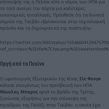
επίσκεψής της η Πελόσι είπε ο νόμος των ΗΠΑ για
τα τσιπ ανοίγει την πόρτα για καλύτερες
οικονομικές ανταλλαγές. Πρόσθεσε ότι τα δυνατά
σημεία της Ταϊβάν «βρίσκονται στην τεχνολογική
πρόοδο και τη δημοκρατική της ανάπτυξη».
https://twitter.com/ANI/status/15546604129475706
ref_src=twsrc%5Etfw%7Ctwcamp%5Etweetembed%7C
Οργή από το Πεκίνο
Ο υφυπουργός Εξωτερικών της Κίνας
Σίε Φενγκ
κάλεσε επειγόντως τον πρεσβευτή των ΗΠΑ
Νίκολας Μπερνς
αργά το βράδυ της Τρίτης,
ζητώντας εξηγήσεις για την επίσκεψη της
προέδρου της Πελόζι στην Ταϊβάν, η οποία έχει