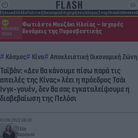
ιδήσεων
Ελλάδα
Πολιτική
Οικονομία
Επιχειρήσεις
Κόσμος
Σπορ
Showbiz
Weekend
Φωτιά στο Μουζάκι Ηλείας – Ισχυρές
BREAKING
δυνάμεις της Πυροσβεστικής
NEWS
Κόσμος
Κίνα
Αποκλειστική Οικονομική Ζώνη 
Ταϊβάν: «Δεν θα κάνουμε πίσω παρά τις
απειλές της Κίνας» λέει η πρόεδρος Τσάι
Ινγκ-γουέν, δεν θα σας εγκαταλείψουμε η
διαβεβαίωση της Πελόσι
03.08.2022 08:20
Έλλη
Κομνηνού