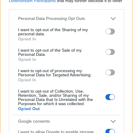
Downstream Participants
that may further disclose it to other
third parties.
Τα γυμνάσια είναι «απόπειρα να απειληθούν
μείζονα λιμάνια και αστικά κέντρα μας και να
Please note that this website/app uses one or more Google
Personal Data Processing Opt Outs
services and may gather and store information including but
υπονομευτεί μονομερώς η ειρήνη και η
not limited to your visit or usage behaviour. You may click to
I want to opt-out of the Sharing of my
σταθερότητα στην περιφέρεια», υποστήριξε το
personal data.
grant or deny consent to Google and its third-party tags to
Opted In
υπουργείο.
use your data for below specified purposes in below Google
consent section.
I want to opt-out of the Sale of my
Personal Data.
Η κινεζική πολιτική ηγεσία δεν κρύβει την οργή της
Opted In
για την επίσκεψη της κυρίας Πελόσι στην Ταϊβάν,
I want to opt-out of processing my
την οποία θεωρεί μέρος της επικράτειάς της,
Personal Data for Targeted Advertising.
Opted In
προορισμένο να «επανενωθεί» με την ηπειρωτική
χώρα, διά της βίας αν χρειαστεί.
I want to opt-out of Collection, Use,
Retention, Sale, and/or Sharing of my
Personal Data that Is Unrelated with the
Purposes for which it was collected.
Πραγματικά πυρά
Opted Out
Google consents
Το Πεκίνο ανακοίνωσε σε αντίδραση σειρά
I want to allow Google to enable storage