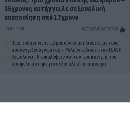
Σκιάθος: Τρία χρόνια σιωπής και φόβου –
15χρονος κατήγγειλε σεξουαλική
κακοποίηση από 17χρονο
09.08.2026
ΚΏΣΤΑΣ ΠΑΠΑΔΌΠΟΥΛΟΣ
Πώς πρέπει να αντιδράσουν οι ανήλικοι όταν τους
προσεγγίζει άγνωστος – Μιλούν ειδικοί στον FLASH
Κεφαλονιά: Αποκαλύψεις για τον προπονητή που
προφυλακίστηκε για σεξουαλική κακοποίηση