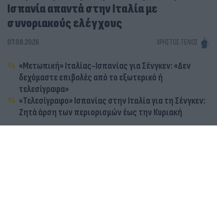
Ισπανία απαντά στην Ιταλία με
συνοριακούς ελέγχους
07.08.2026
ΧΡΉΣΤΟΣ ΤΈΛΙΟΣ
«Μετωπική» Ιταλίας-Ισπανίας για Σένγκεν: «Δεν
δεχόμαστε επιβολές από το εξωτερικό ή
τελεσίγραφα»
«Τελεσίγραφο» Ισπανίας στην Ιταλία για τη Σένγκεν:
Ζητά άρση των περιορισμών έως την Κυριακή