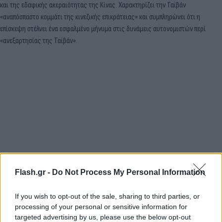
και της εδαφικής ακεραιότητας της Κίνας. Χαρακτηρίζει την Ταϊβάν
«αναπόσπαστο κομμάτι της κινεζικής επικράτειας» και συμπληρώνει ότι η
επίσκεψη στέλνει ένα εσφαλμένο μήνυμα στις δυνάμεις αυτονομιστών περί
«ανεξαρτησίας της Ταϊβάν».
Flash.gr -
Do Not Process My Personal Information
«Καμιά χώρα, καμιά δύναμη, κανένας δεν θα πρέπει να υποτιμήσει την
If you wish to opt-out of the sale, sharing to third parties, or
αποφασιστικότητα, την ισχυρή θέληση και τη μεγάλη ικανότητα της κυβέρνησης
processing of your personal or sensitive information for
και του λαού της Κίνας να υπερασπιστούν την κυριαρχία και την εδαφική
targeted advertising by us, please use the below opt-out