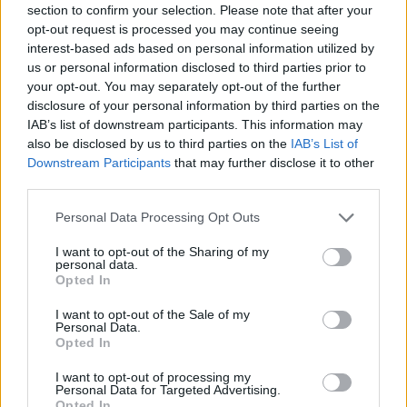
section to confirm your selection. Please note that after your
ακεραιότητα και να επιτύχουν την εθνική επανένωση», αναφέρει η ανακοίνωση.
opt-out request is processed you may continue seeing
interest-based ads based on personal information utilized by
Προειδοποιεί ότι το Πεκίνο θα λάβει «όλα τα απαραίτητα μέτρα» για να
us or personal information disclosed to third parties prior to
διαφυλάξει αποφασιστικά την κυριαρχία και την εδαφική ακεραιότητα της Κίνας,
your opt-out. You may separately opt-out of the further
disclosure of your personal information by third parties on the
υπογραμμίζοντας ότι όλες οι συνέπειες θα βαρύνουν την αμερικανική πλευρά και
IAB’s list of downstream participants. This information may
τις αυτονομιστικές δυνάμεις της Ταϊβάν. Τέλος, προτρέπει τις Ηνωμένες
also be disclosed by us to third parties on the
IAB’s List of
Πολιτείες να σταματήσουν να υπονομεύουν την «αρχή της μίας Κίνας». «Μην
Downstream Participants
that may further disclose it to other
επιδιώκετε τη σύγκρουση και μη συνεχίζετε παρακάτω σε ένα λάθος και
third parties.
επικίνδυνο μονοπάτι», είναι το μήνυμα του Πεκίνου προς την Ουάσινγκτον.
Please note that this website/app uses one or more Google
Πελόζι: «Ο Κόσμος είναι μπροστά στην επιλογή
Personal Data Processing Opt Outs
services and may gather and store information including but
μεταξύ απολυταρχίας και δημοκρατίας»
not limited to your visit or usage behaviour. You may click to
I want to opt-out of the Sharing of my
personal data.
grant or deny consent to Google and its third-party tags to
Opted In
Με την επίσκεψη της Πελόζι, οι ΗΠΑ αναβαθμίζουν την παρουσία τους στην
use your data for below specified purposes in below Google
περιοχή - μιας και πρόκειται για την υψηλότερου επιπέδου επίσκεψη εδώ και 25
consent section.
I want to opt-out of the Sale of my
Personal Data.
χρόνια. Η Αμερικανίδα αξιωματούχος έγινε δεκτή στο αεροδρόμιο από
Opted In
πολυπληθή αντιπροσωπεία αξιωματούχων της Ταϊβάν. Σε ανάρτησή της αμέσως
μετά την αφιξή της στην Ταϊπέι, η Νάνσι Πελόζι υπογράμμισε την «ακλόνητη
I want to opt-out of processing my
Personal Data for Targeted Advertising.
δέσμευση των ΗΠΑ να στηρίξουν τη Δημοκρατία της Ταιβάν».
Δείτε την
Opted In