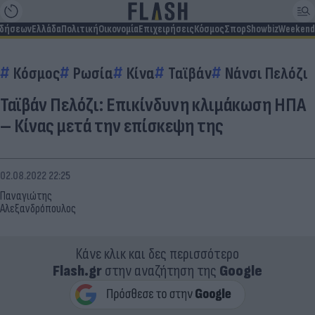
ιδήσεων
Ελλάδα
Πολιτική
Οικονομία
Επιχειρήσεις
Κόσμος
Σπορ
Showbiz
Weekend
Κόσμος
Ρωσία
Κίνα
Ταϊβάν
Νάνσι Πελόζι
Ταϊβάν Πελόζι: Επικίνδυνη κλιμάκωση ΗΠΑ
– Κίνας μετά την επίσκεψη της
02.08.2022 22:25
Παναγιώτης
Αλεξανδρόπουλος
Κάνε κλικ και δες περισσότερο
Flash.gr
στην αναζήτηση της
Google