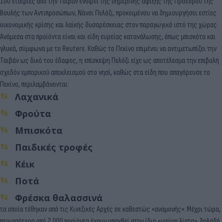
100 εταιρίες από την Ταιβάν ενόψει της σημερινής άφιξης της Προέδρου της
Βουλής των Αντιπροσώπων, Νάνσι Πελόζι, προκειμένου να δημιουργήσει εστίες
οικονομικής κρίσης και λαϊκής δυσαρέσκειας στον παραγωγικό ιστό της χώρας.
Ανάμεσα στα προϊόντα είναι και είδη ευρείας κατανάλωσης, όπως μπισκότα και
γλυκά, σύμφωνα με το Reuters. Καθώς το Πεκίνο επιμένει να αντιμετωπίζει την
Ταιβάν ως δικό του έδαφος, η επίσκεψη Πελόζι είχε ως αποτέλεσμα την επιβολή
σχεδόν εμπορικού αποκλεισμού στο νησί, καθώς στα είδη που απαγόρευσε το
Πεκίνο, περιλαμβάνονται:
Λαχανικά
Φρούτα
Μπισκότα
Παιδικές τροφές
Κέικ
Ποτά
Φρέσκα θαλασσινά
τα οποία τέθηκαν από τις Κινεζικές Αρχές σε καθεστώς «αναμονής». Μέχρι τώρα,
περισσότερα από 2.000 προϊόντα έχουν υπαχθεί στην ίδια «μαύρη λίστα», δηλαδή