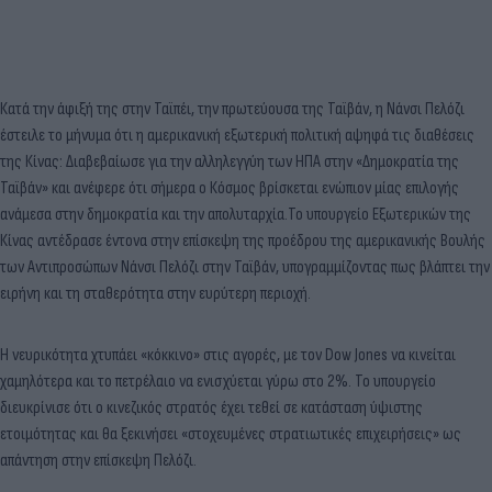
Κατά την άφιξή της στην Ταϊπέι, την πρωτεύουσα της Ταϊβάν, η Νάνσι Πελόζι
έστειλε το μήνυμα ότι η αμερικανική εξωτερική πολιτική αψηφά τις διαθέσεις
της Κίνας: Διαβεβαίωσε για την αλληλεγγύη των ΗΠΑ στην «Δημοκρατία της
Ταϊβάν» και ανέφερε ότι σήμερα ο Κόσμος βρίσκεται ενώπιον μίας επιλογής
ανάμεσα στην δημοκρατία και την απολυταρχία.Το υπουργείο Εξωτερικών της
Κίνας αντέδρασε έντονα στην επίσκεψη της προέδρου της αμερικανικής Βουλής
των Αντιπροσώπων Νάνσι Πελόζι στην Ταϊβάν, υπογραμμίζοντας πως βλάπτει την
ειρήνη και τη σταθερότητα στην ευρύτερη περιοχή.
Η νευρικότητα χτυπάει «κόκκινο» στις αγορές, με τον Dow Jones να κινείται
χαμηλότερα και το πετρέλαιο να ενισχύεται γύρω στο 2%. Το υπουργείο
διευκρίνισε ότι ο κινεζικός στρατός έχει τεθεί σε κατάσταση ύψιστης
ετοιμότητας και θα ξεκινήσει «στοχευμένες στρατιωτικές επιχειρήσεις» ως
απάντηση στην επίσκεψη Πελόζι.