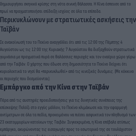
δημιουργήσει σκηνικό κρίσης στη νότα σινική θάλασσα. Η Κίνα έσπευσε από το
πρωί να πραγματοποιήσει επίδειξη ισχύος σε όλα τα επίπεδα.
Περικυκλώνουν με στρατιωτικές ασκήσεις την
Ταϊβάν
Σε ανακοίνωσή του το Πεκίνο αναγγέλλει ότι από τις 12:00 της Πέμπτης 4
Αυγούστου ως τις 12:00 της Κυριακής 7 Αυγούστου θα διεξαχθούν στρατιωτικά
γυμνάσια με πραγματικά πυρά σε θαλάσσιες περιοχές και τον εναέριο χώρο γύρω
από την Ταϊβάν. Ο χάρτης που έδωσε στη δημοσιότητα το Πεκίνο δείχνει ότι
κυριολεκτικά το νησί θα «περικυκλωθεί» από τις κινεζικές δυνάμεις. (Με κόκκινο
οι περιοχές που δεσμεύονται).
Eμπάργκο από την Κίνα στην Ταϊβάν
Πέρα από τις αυστηρές προειδοποιήσεις για τις δυνητικές συνέπειες της
επίσκεψης Πελόζι στο εγγύς μέλλον, το Πεκίνο κλιμάκωσε και την εφαρμογή
αντίμετρων σε όλα τα πεδία, προκειμένου να πιέσει ασφυκτικά τον πληθυσμό των
23 εκατομμυρίων κατοίκων της Ταιβάν. Συγκεκριμένα, η Κίνα επέβαλε ατύπως
εμπάργκο, ακυρώνοντας τις εισαγωγές προς το εσωτερικό της σε τουλάχιστον