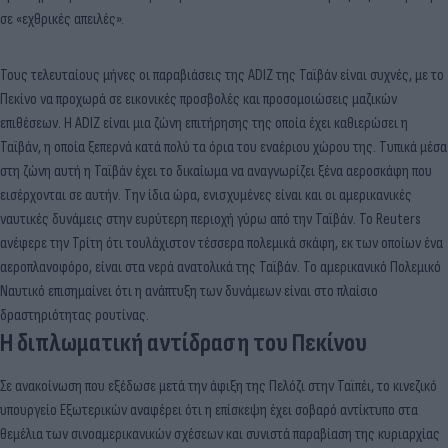
σε «εχθρικές απειλές».
Τους τελευταίους μήνες οι παραβιάσεις της ADIZ της Ταϊβάν είναι συχνές, με το
Πεκίνο να προχωρά σε εικονικές προσβολές και προσομοιώσεις μαζικών
επιθέσεων. Η ADIZ είναι μια ζώνη επιτήρησης της οποία έχει καθιερώσει η
Ταϊβάν, η οποία ξεπερνά κατά πολύ τα όρια του εναέριου χώρου της. Τυπικά μέσα
στη ζώνη αυτή η Ταϊβάν έχει το δικαίωμα να αναγνωρίζει ξένα αεροσκάφη που
εισέρχονται σε αυτήν. Την ίδια ώρα, ενισχυμένες είναι και οι αμερικανικές
ναυτικές δυνάμεις στην ευρύτερη περιοχή γύρω από την Ταϊβάν. Το Reuters
ανέφερε την Τρίτη ότι τουλάχιστον τέσσερα πολεμικά σκάφη, εκ των οποίων ένα
αεροπλανοφόρο, είναι στα νερά ανατολικά της Ταϊβάν. Το αμερικανικό Πολεμικό
Ναυτικό επισημαίνει ότι η ανάπτυξη των δυνάμεων είναι στο πλαίσιο
δραστηριότητας ρουτίνας.
Η διπλωματική αντίδραση του Πεκίνου
Σε ανακοίνωση που εξέδωσε μετά την άφιξη της Πελόζι στην Ταϊπέι, το κινεζικό
υπουργείο Εξωτερικών αναφέρει ότι η επίσκεψη έχει σοβαρό αντίκτυπο στα
θεμέλια των σινοαμερικανικών σχέσεων και συνιστά παραβίαση της κυριαρχίας