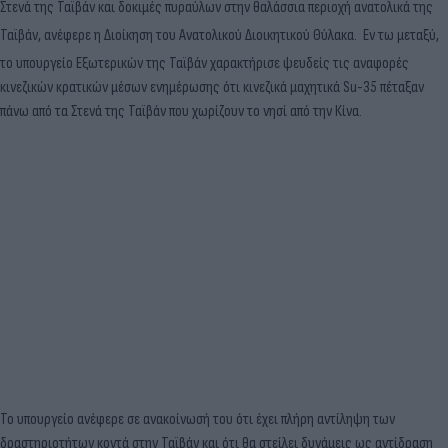
Στενά της Ταϊβάν και δοκιμές πυραύλων στην θαλάσσια περιοχή ανατολικά της
Ταϊβάν, ανέφερε η Διοίκηση του Ανατολικού Διοικητικού Θύλακα.
Εν τω μεταξύ,
το υπουργείο Εξωτερικών της Ταϊβάν χαρακτήρισε ψευδείς τις αναφορές
κινεζικών κρατικών μέσων ενημέρωσης ότι κινεζικά μαχητικά Su-35 πέταξαν
πάνω από τα Στενά της Ταϊβάν που χωρίζουν το νησί από την Κίνα.
Το υπουργείο ανέφερε σε ανακοίνωσή του ότι έχει πλήρη αντίληψη των
δραστηριοτήτων κοντά στην Ταϊβάν και ότι θα στείλει δυνάμεις ως αντίδραση