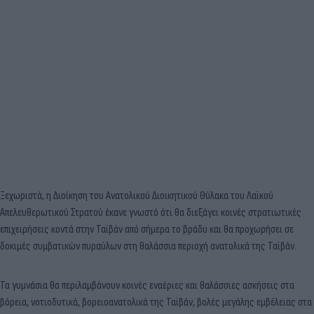
Ξεχωριστά, η Διοίκηση του Ανατολικού Διοικητικού Θύλακα του Λαϊκού
Απελευθερωτικού Στρατού έκανε γνωστό ότι θα διεξάγει κοινές στρατιωτικές
επιχειρήσεις κοντά στην Ταϊβάν από σήμερα το βράδυ και θα προχωρήσει σε
δοκιμές συμβατικών πυραύλων στη θαλάσσια περιοχή ανατολικά της Ταϊβάν.
Τα γυμνάσια θα περιλαμβάνουν κοινές εναέριες και θαλάσσιες ασκήσεις στα
βόρεια, νοτιοδυτικά, βορειοανατολικά της Ταϊβάν, βολές μεγάλης εμβέλειας στα