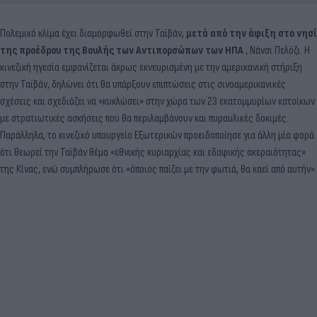
Πολεμικό κλίμα έχει διαμορφωθεί στην Ταϊβάν,
μετά από την άφιξη στο νησί
της προέδρου της Βουλής των Αντιπορσώπων των ΗΠΑ
, Νάνσι Πελόζι. Η
κινεζική ηγεσία εμφανίζεται άκρως εκνευρισμένη με την αμερικανική στήριξη
στην Ταϊβάν, δηλώνει ότι θα υπάρξουν επιπτώσεις στις σινοαμερικανικές
σχέσεις και σχεδιάζει να «κυκλώσει» στην χώρα των 23 εκατομμυρίων κατοίκων
με στρατιωτικές ασκήσεις που θα περιλαμβάνουν και πυραυλικές δοκιμές.
Παράλληλα, το κινεζικό υπουργείο Εξωτερικών προειδοποίησε για άλλη μία φορά
ότι θεωρεί την Ταϊβάν θέμα «εθνικής κυριαρχίας και εδαφικής ακεραιότητας»
της Κίνας, ενώ συμπλήρωσε ότι «όποιος παίζει με την φωτιά, θα καεί από αυτήν».