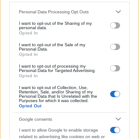
Please note that this website/app uses one or more Google
Personal Data Processing Opt Outs
services and may gather and store information including but
not limited to your visit or usage behaviour. You may click to
I want to opt-out of the Sharing of my
personal data.
grant or deny consent to Google and its third-party tags to
Opted In
use your data for below specified purposes in below Google
consent section.
I want to opt-out of the Sale of my
Personal Data.
Opted In
I want to opt-out of processing my
Personal Data for Targeted Advertising.
Opted In
I want to opt-out of Collection, Use,
Retention, Sale, and/or Sharing of my
Personal Data that Is Unrelated with the
Purposes for which it was collected.
Opted Out
Google consents
I want to allow Google to enable storage
related to advertising like cookies on web or