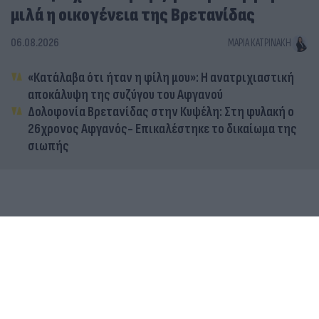
μιλά η οικογένεια της Βρετανίδας
06.08.2026
ΜΑΡΊΑ ΚΑΤΡΙΝΆΚΗ
«Κατάλαβα ότι ήταν η φίλη μου»: Η ανατριχιαστική
αποκάλυψη της συζύγου του Αφγανού
Δολοφονία Βρετανίδας στην Κυψέλη: Στη φυλακή ο
26χρονος Αφγανός- Επικαλέστηκε το δικαίωμα της
σιωπής