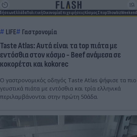
ιδήσεων
Ελλάδα
Πολιτική
Οικονομία
Επιχειρήσεις
Κόσμος
Σπορ
Showbiz
Weekend
LIFE
Γαστρονομία
Taste Atlas: Αυτά είναι τα top πιάτα με
εντόσθια στον κόσμο - Beef ανάμεσα σε
κοκορέτσι και kokorec
Ο γαστρονομικός οδηγός Taste Atlas ψήφισε τα πιο
γευστικά πιάτα με εντόσθια και τρία ελληνικά
περιλαμβάνονται στην πρώτη 50άδα.