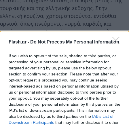
Ωστόσο, υπάρχουν κάποιες διαφορές μεταξύ της
τουρκικής και της ελληνικής εκδοχής. Στην
ελληνική κουζίνα, χρησιμοποιούνται εντόσθια
αρνιού, όπως πνεύμονες, νεφρά, καρδιές και
συκώτι, ενώ στην Τουρκία χρησιμοποιούν λεπτό
και παχύ έντερο και γλυκάδια χωρίς πρόσθετα
Flash.gr -
Do Not Process My Personal Information
συστατικά», εξηγεί το Taste Atlas.
If you wish to opt-out of the sale, sharing to third parties, or
processing of your personal or sensitive information for
Ενώ συμπληρώνει: «Για την τουρκική εκδοχή, τα
targeted advertising by us, please use the below opt-out
υλικά ξεπλένονται και καθαρίζονται, στη συνέχεια
section to confirm your selection. Please note that after your
τυλίγονται σε σιδερένια σούβλα για να ψηθούν στα
opt-out request is processed you may continue seeing
κάρβουνα. Μόλις ψηθεί, το πιάτο συνήθως
interest-based ads based on personal information utilized by
us or personal information disclosed to third parties prior to
σερβίρεται με ψωμί ή μπαίνει μέσα στο ψωμί με
your opt-out. You may separately opt-out of the further
διάφορα μπαχαρικά όπως ρίγανη, κύμινο και
disclosure of your personal information by third parties on the
νιφάδες τσίλι».
IAB’s list of downstream participants. This information may
also be disclosed by us to third parties on the
IAB’s List of
Downstream Participants
that may further disclose it to other
third parties.