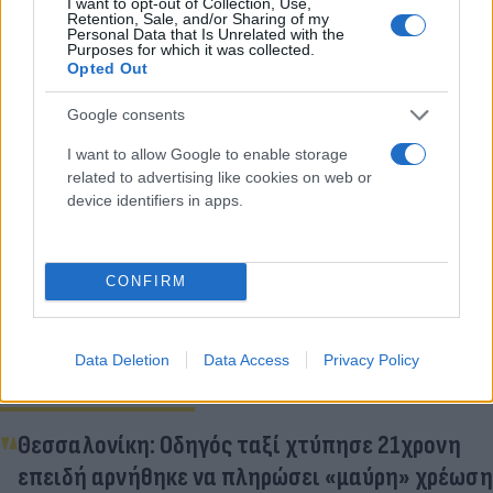
I want to opt-out of Collection, Use,
Retention, Sale, and/or Sharing of my
Personal Data that Is Unrelated with the
Purposes for which it was collected.
Έρευνες για τις συνθήκες θανάτου διενεργεί η
Opted Out
Αστυνομία. Σύμφωνα πάντως με το τοπικά μέσα
Google consents
έχει αποκλειστεί η εγκληματική ενέργεια.
I want to allow Google to enable storage
related to advertising like cookies on web or
Κάνε κλικ και δες περισσότερο
device identifiers in apps.
Flash.gr
στην αναζήτηση της
Google
CONFIRM
Data Deletion
Data Access
Privacy Policy
Διάβασε σχετικά
Θεσσαλονίκη: Οδηγός ταξί χτύπησε 21χρονη
επειδή αρνήθηκε να πληρώσει «μαύρη» χρέωση