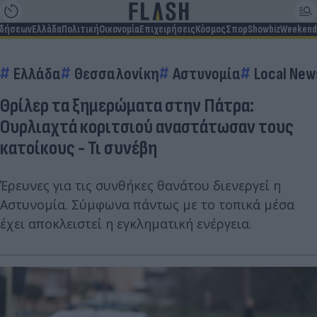
ιδήσεων
Ελλάδα
Πολιτική
Οικονομία
Επιχειρήσεις
Κόσμος
Σπορ
Showbiz
Weekend
Ελλάδα
Θεσσαλονίκη
Αστυνομία
Local New
Θρίλερ τα ξημερώματα στην Πάτρα:
Ουρλιαχτά κοριτσιού αναστάτωσαν τους
κατοίκους - Τι συνέβη
Έρευνες για τις συνθήκες θανάτου διενεργεί η
Αστυνομία. Σύμφωνα πάντως με το τοπικά μέσα
έχει αποκλειστεί η εγκληματική ενέργεια.