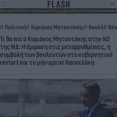
ιδήσεων
Ελλάδα
Πολιτική
Οικονομία
Επιχειρήσεις
Κόσμος
Σπορ
Showbiz
Weekend
Πολιτική
Κυριάκος Μητσοτάκης
Βουλή
Νέα
Τι θα πει ο Κυριάκος Μητσοτάκης στην ΚΟ
της ΝΔ: Η έμφαση στις μεταρρυθμίσεις, η
συμβολή των βουλευτών στο κυβερνητικό
restart και το μήνυμα σε Κασσελάκη