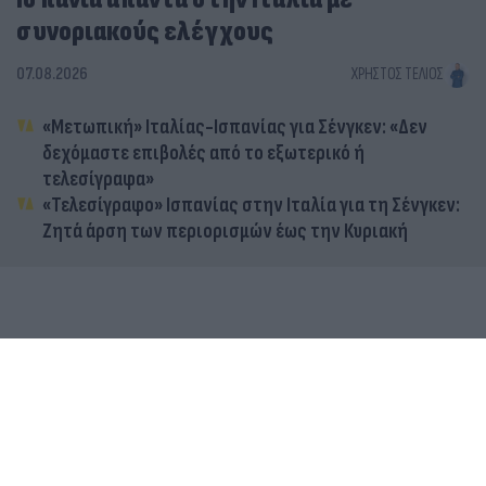
συνοριακούς ελέγχους
07.08.2026
ΧΡΉΣΤΟΣ ΤΈΛΙΟΣ
«Μετωπική» Ιταλίας-Ισπανίας για Σένγκεν: «Δεν
δεχόμαστε επιβολές από το εξωτερικό ή
τελεσίγραφα»
«Τελεσίγραφο» Ισπανίας στην Ιταλία για τη Σένγκεν:
Ζητά άρση των περιορισμών έως την Κυριακή