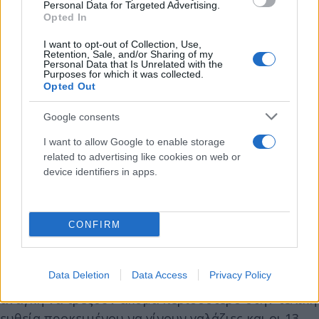
Personal Data for Targeted Advertising.
Opted In
I want to opt-out of Collection, Use,
Retention, Sale, and/or Sharing of my
Personal Data that Is Unrelated with the
Purposes for which it was collected.
Opted Out
Google consents
I want to allow Google to enable storage
related to advertising like cookies on web or
Ο Κυριάκος Μητσοτάκης αναμένεται να δώσει
device identifiers in apps.
ιδιαίτερη έμφαση στις αυτοδιοικητικές εκλογές της
επόμενης Κυριακής και ειδικά στο μήνυμα που θα
εκπέμψει το χρώμα με το οποίο θα βαφτεί ο
CONFIRM
εκλογικός χάρτης σε επίπεδο Περιφερειών. Η
στήριξη των υποψηφίων της ΝΔ θεωρείται
Data Deletion
Data Access
Privacy Policy
δεδομένη από όλους, όμως θα επιμείνει στην
ανάγκη να τρέξουν ακόμα περισσότερο στην τελική
ευθεία προκειμένου να γίνουν γαλάζιες και οι 13