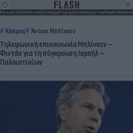
ιδήσεων
Ελλάδα
Πολιτική
Οικονομία
Επιχειρήσεις
Κόσμος
Σπορ
Showbiz
Weekend
Κόσμος
Άντονι Μπλίνκεν
Τηλεφωνική επικοινωνία Μπλίνκεν –
Φιντάν για τη σύγκρουση Ισραήλ –
Παλαιστινίων