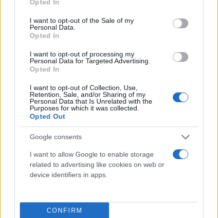
Opted In
Cumhurbaşkanı Erdoğan, Mor Efrem Süryani Kadim
use your data for below specified purposes in below Google
consent section.
Ortodoks Kilisesi açılış töreninde konuşuyor
I want to opt-out of the Sale of my
Personal Data.
«Τονίζουμε ότι θα πρέπει να αποφευχθούν τυχόν
Opted In
βήματα που θα προκαλέσουν προβλήματα και θα
I want to opt-out of processing my
τα εμβαθύνουν», συμπλήρωσε.
Personal Data for Targeted Advertising.
Opted In
I want to opt-out of Collection, Use,
Retention, Sale, and/or Sharing of my
Personal Data that Is Unrelated with the
Purposes for which it was collected.
Opted Out
Google consents
I want to allow Google to enable storage
related to advertising like cookies on web or
device identifiers in apps.
CONFIRM