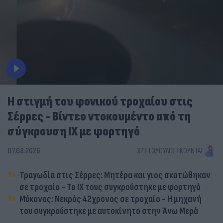
Η στιγμή του φονικού τροχαίου στις
Σέρρες - Βίντεο ντοκουμέντο από τη
σύγκρουση ΙΧ με φορτηγό
07.08.2026
ΧΡΙΣΤΌΔΟΥΛΟΣ ΣΚΟΎΝΤΑΣ
Τραγωδία στις Σέρρες: Μητέρα και γιος σκοτώθηκαν
σε τροχαίο - Το ΙΧ τους συγκρούστηκε με φορτηγό
Μύκονος: Νεκρός 42χρονος σε τροχαίο - Η μηχανή
του συγκρούστηκε με αυτοκίνητο στην Άνω Μερά