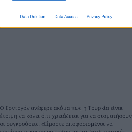
Data Deletion
Data Access
Privacy Policy
Ο Ερντογάν ανέφερε ακόμα πως η Τουρκία είναι
έτοιμη να κάνει ό,τι χρειάζεται για να σταματήσουν
οι συγκρούσεις. «Είμαστε αποφασισμένοι να
εντείνουμε και να συνεχίσουμε τις διπλωματικές