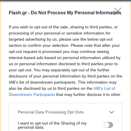
«Το Παλαιστινιακό είναι η ρίζα των προβλημάτων
Flash.gr -
Do Not Process My Personal Information
στην περιοχή μας. Αν δεν επιλυθεί δίκαια, η
περιοχή μας θα συνεχίσει να λαχταρά την ειρήνη»,
If you wish to opt-out of the sale, sharing to third parties, or
πρόσθεσε.
processing of your personal or sensitive information for
targeted advertising by us, please use the below opt-out
section to confirm your selection. Please note that after your
Στη συνέχεια, η υποστήριξη του Ερντογάν στην
opt-out request is processed you may continue seeing
Παλαιστίνη έγινε ακόμα πιο σαφής, καθώς τόνισε
interest-based ads based on personal information utilized by
ότι: «Η μόνιμη ειρήνη στη Μέση Ανατολή είναι
us or personal information disclosed to third parties prior to
δυνατή μόνο με μια τελική λύση στο πρόβλημα
your opt-out. You may separately opt-out of the further
disclosure of your personal information by third parties on the
Παλαιστίνης-Ισραήλ. Η δημιουργία ενός
IAB’s list of downstream participants. This information may
ανεξάρτητου και γεωγραφικά ενοποιημένου
also be disclosed by us to third parties on the
IAB’s List of
παλαιστινιακού κράτους, με πρωτεύουσα την
Downstream Participants
that may further disclose it to other
third parties.
Ιερουσαλήμ, είναι μια αμετάκλητη ανάγκη. Θα
κλιμακωθεί ένταση στην περιοχή και να οδηγήσει
Please note that this website/app uses one or more Google
Personal Data Processing Opt Outs
σε περισσότερη αιματοχυσία».
services and may gather and store information including but
not limited to your visit or usage behaviour. You may click to
I want to opt-out of the Sharing of my
personal data.
grant or deny consent to Google and its third-party tags to