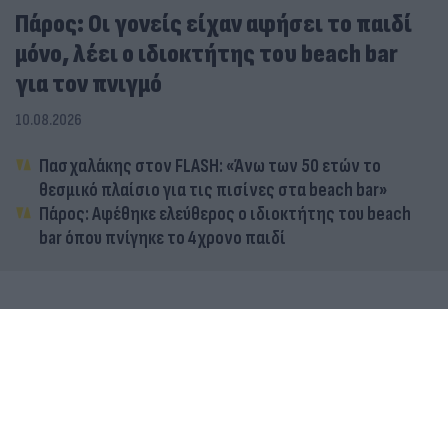
Πάρος: Οι γονείς είχαν αφήσει το παιδί
μόνο, λέει ο ιδιοκτήτης του beach bar
για τον πνιγμό
10.08.2026
Πασχαλάκης στον FLASH: «Άνω των 50 ετών το
θεσμικό πλαίσιο για τις πισίνες στα beach bar»
Πάρος: Αφέθηκε ελεύθερος ο ιδιοκτήτης του beach
bar όπου πνίγηκε το 4χρονο παιδί