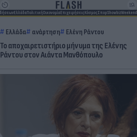
ιδήσεων
Ελλάδα
Πολιτική
Οικονομία
Επιχειρήσεις
Κόσμος
Σπορ
Showbiz
Weekend
Ελλάδα
ανάρτηση
Ελένη Ράντου
Το αποχαιρετιστήριο μήνυμα της Ελένης
Ράντου στον Αιάντα Μανθόπουλο