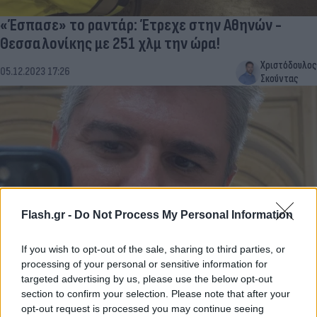
«Έσπασε» το ραντάρ: Έτρεχε στην Αθηνών -
Θεσσαλονίκης με 251 χλμ την ώρα!
Χριστόδουλος
05.12.2023 17:26
Σκούντας
Flash.gr -
Do Not Process My Personal Information
If you wish to opt-out of the sale, sharing to third parties, or
processing of your personal or sensitive information for
«Να πατώσετε μακάρι»: Ο Μωραΐτης τρολάρει τη
targeted advertising by us, please use the below opt-out
«Νέα Αριστερά» σε ρυθμό… μπάλου
section to confirm your selection. Please note that after your
opt-out request is processed you may continue seeing
Χριστόδουλος