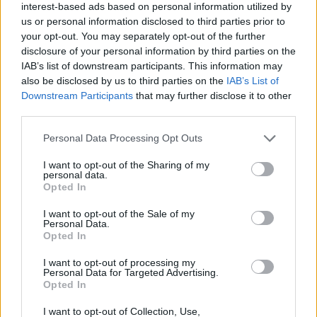
04.12.2023 23:45
interest-based ads based on personal information utilized by
Σκούντας
us or personal information disclosed to third parties prior to
your opt-out. You may separately opt-out of the further
disclosure of your personal information by third parties on the
IAB’s list of downstream participants. This information may
also be disclosed by us to third parties on the
IAB’s List of
Downstream Participants
that may further disclose it to other
third parties.
Please note that this website/app uses one or more Google
Personal Data Processing Opt Outs
services and may gather and store information including but
not limited to your visit or usage behaviour. You may click to
I want to opt-out of the Sharing of my
personal data.
grant or deny consent to Google and its third-party tags to
Opted In
use your data for below specified purposes in below Google
Μητσοτάκης: Η επιστολική ψήφος είναι ιστορική
consent section.
I want to opt-out of the Sale of my
πολιτική μεταρρύθμιση
Personal Data.
Opted In
Συντακτική
03.12.2023 11:48
Ομάδα
I want to opt-out of processing my
Flash.gr
Personal Data for Targeted Advertising.
Opted In
I want to opt-out of Collection, Use,