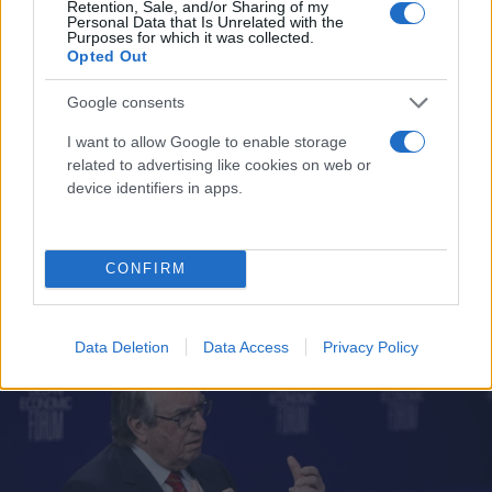
Retention, Sale, and/or Sharing of my
Personal Data that Is Unrelated with the
Purposes for which it was collected.
Opted Out
Google consents
I want to allow Google to enable storage
related to advertising like cookies on web or
device identifiers in apps.
«Καμπανάκι» από Αρναούτογλου: Σε ποιες
περιοχές αναμένονται έντονες καταιγίδες
CONFIRM
Συντακτική
29.11.2023 12:06
Ομάδα
Flash.gr
Data Deletion
Data Access
Privacy Policy