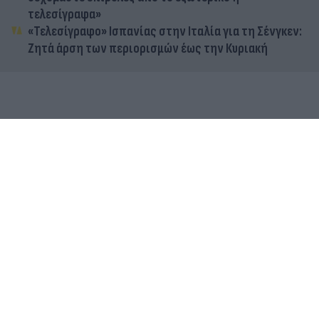
τελεσίγραφα»
«Τελεσίγραφο» Ισπανίας στην Ιταλία για τη Σένγκεν:
Ζητά άρση των περιορισμών έως την Κυριακή