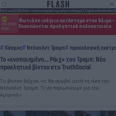
ιδήσεων
Ελλάδα
Πολιτική
Οικονομία
Επιχειρήσεις
Κόσμος
Σπορ
Showbiz
Weekend
Φωτιά σε ισόγειο κατάστημα στον Άλιμο -
BREAKING
Εκκενώνεται προληπτικά πολυκατοικία
NEWS
Κόσμος
Ντόναλντ Τραμπ
προεκλογική εκστρ
Το «ενοποιημένο... Ράιχ» του Τραμπ: Νέο
προκλητικό βίντεο στο TruthSocial
Το βίντεο δείχνει «τι θα συμβεί μετά τη νίκη του
Ντόναλντ Τραμπ; Τι να περιμένουμε για την
Αμερική;»