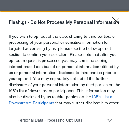
Flash.gr -
Do Not Process My Personal Information
If you wish to opt-out of the sale, sharing to third parties, or
processing of your personal or sensitive information for
targeted advertising by us, please use the below opt-out
section to confirm your selection. Please note that after your
opt-out request is processed you may continue seeing
interest-based ads based on personal information utilized by
us or personal information disclosed to third parties prior to
your opt-out. You may separately opt-out of the further
disclosure of your personal information by third parties on the
πηγή: TruthSocial
IAB’s list of downstream participants. This information may
also be disclosed by us to third parties on the
IAB’s List of
Downstream Participants
that may further disclose it to other
Ο Τραμπ παρουσιάζει ένα «μακρύ ιστορικό»
third parties.
αντισημιτικών συμπεριφορών, έγραψε η ομάδα της
Please note that this website/app uses one or more Google
προεκλογικής εκστρατείας του δημοκρατικού
Personal Data Processing Opt Outs
services and may gather and store information including but
προέδρου Τζο Μπάιντεν σε μια δηκτική