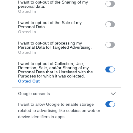
not limited to your visit or usage behaviour. You may click to
I want to opt-out of the Sharing of my
personal data.
ανακοίνωσή της, ως απάντηση στο βίντεο.
grant or deny consent to Google and its third-party tags to
Opted In
use your data for below specified purposes in below Google
consent section.
I want to opt-out of the Sale of my
«Ο Ντόναλντ Τραμπ δεν παίζει. Λέει στην Αμερική
Personal Data.
Opted In
ακριβώς αυτό που σκοπεύει να κάνει, αν ξαναπάρει
την εξουσία: να διευθύνει ως δικτάτορας ένα
I want to opt-out of processing my
Personal Data for Targeted Advertising.
'ενοποιημένο Ράιχ'», έγραψε σε ανακοίνωσή του ο
Opted In
εκπρόσωπος της προεκλογικής εκστρατείας των
I want to opt-out of Collection, Use,
Δημοκρατικών Τζέιμς Σίνγκερ, κατηγορώντας τον
Retention, Sale, and/or Sharing of my
Personal Data that Is Unrelated with the
για «παρωδία του 'Μάιν Καμπφ'», του πολιτικού
Purposes for which it was collected.
μανιφέστου του ναζί δικτάτορα Αδόλφου Χίτλερ,
Opted Out
και ότι έχει «ανισόρροπη συμπεριφορά».
Google consents
I want to allow Google to enable storage
related to advertising like cookies on web or
device identifiers in apps.