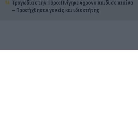
Τραγωδία στην Πάρο: Πνίγηκε 4χρονο παιδί σε πισίνα
– Προσήχθησαν γονείς και ιδιοκτήτης