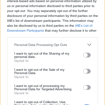
interest-based ads based on personal information utilized by
us or personal information disclosed to third parties prior to
21:30 Γαλλία – Ουγγαρία, ΕΡΤ3
your opt-out. You may separately opt-out of the further
disclosure of your personal information by third parties on the
IAB’s list of downstream participants. This information may
Δευτέρα 5 Σεπτεμβρίου
also be disclosed by us to third parties on the
IAB’s List of
Downstream Participants
that may further disclose it to other
third parties.
15:15 Κροατία – Εσθονία, ΕΡΤ3
Please note that this website/app uses one or more Google
Personal Data Processing Opt Outs
services and may gather and store information including but
18:00 Μεγάλη Βρετανία – Ελλάδα, ΕΡΤ1
not limited to your visit or usage behaviour. You may click to
I want to opt-out of the Sharing of my
personal data.
grant or deny consent to Google and its third-party tags to
Opted In
use your data for below specified purposes in below Google
22:00 Ουκρανία – Ιταλία, ΕΡΤ1
consent section.
I want to opt-out of the Sale of my
Personal Data.
Opted In
22:00 Σερβία – Φινλανδία, ΕΡΤ3
I want to opt-out of processing my
Personal Data for Targeted Advertising.
Τρίτη 6 Σεπτεμβρίου
Opted In
I want to opt-out of Collection, Use,