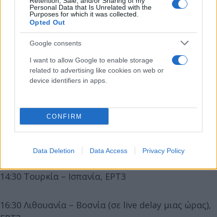
Retention, Sale, and/or Sharing of my
15:15 Εσθονία – Μεγάλη Βρετανία, ΕΡΤ3
Personal Data that Is Unrelated with the
Purposes for which it was collected.
Opted Out
18:00 Ελλάδα – Ουκρανία, ΕΡΤ1
Google consents
20:00 Γεωργία – Βουλγαρία, ΕΡΤ3
I want to allow Google to enable storage
related to advertising like cookies on web or
device identifiers in apps.
22:00 Ιταλία – Κροατία, ΕΡΤ1
CONFIRM
22:00 Ισραήλ – Σερβία, ΕΡΤ3
Τετάρτη 7 Σεπτεμβρίου
Data Deletion
Data Access
Privacy Policy
14:30 Τουρκία – Ισπανία, ΕΡΤ3
16:30 Λιθουανία – Βοσνία (σε live delay μιας ώρας),