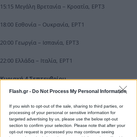
15:15 Μεγάλη Βρετανία – Κροατία, ΕΡΤ3
18:00 Εσθονία – Ουκρανία, ΕΡΤ1
20:00 Γεωργία – Ισπανία, ΕΡΤ3
22:00 Ελλάδα – Ιταλία, ΕΡΤ1
Κυριακή 4 Σεπτεμβρίου
Flash.gr -
Do Not Process My Personal Information
15:30 Λιθουανία – Γερμανία, ΕΡΤ3
If you wish to opt-out of the sale, sharing to third parties, or
processing of your personal or sensitive information for
17:15 Ισπανία – Βέλγιο, ΕΡΤ1
targeted advertising by us, please use the below opt-out
section to confirm your selection. Please note that after your
18:45 Σλοβενία – Βοσνία, ΕΡΤ3
opt-out request is processed you may continue seeing