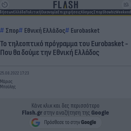
ιδήσεων
Ελλάδα
Πολιτική
Οικονομία
Επιχειρήσεις
Κόσμος
Σπορ
Showbiz
Weekend
Σπορ
Εθνική Ελλάδος
Eurobasket
Το τηλεοπτικό πρόγραμμα του Eurobasket -
Που θα δούμε την Εθνική Ελλάδος
25.08.2022 17:23
Μάριος
Μπούλης
Κάνε κλικ και δες περισσότερο
Flash.gr
στην αναζήτηση της
Google